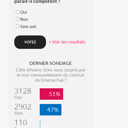
parait-il compétent ?
Oui
Non
Sans avis
+ Voir les resultats
DERNIER SONDAGE
Côte d'Ivoire: Etes-vous surpris par
le non-renouvellement du contrat
de Emerse Faé ?
3128
51%
Oui
2902
47%
Non
110
2%