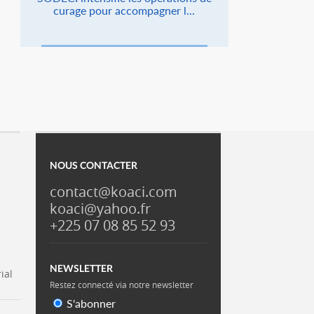
curage pour accompagner l...
NOUS CONTACTER
contact@koaci.com
koaci@yahoo.fr
+225 07 08 85 52 93
NEWSLETTER
ial
Restez connecté via notre newsletter
S'abonner