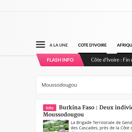
A LA UNE
COTE D'IVOIRE
AFRIQ
Côte d'Ivoire : Fi
FLASH INFO
Burkina Faso : Deux individ
Info
Moussodougou
La Brigade Territoriale de Ge
des Cascades, près de la Côte 