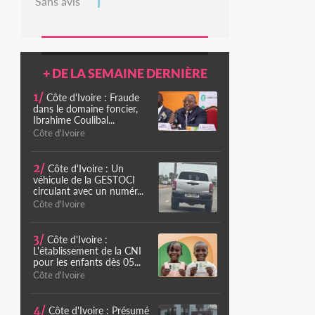
Sans avis
+ DE LA SEMAINE DERNIÈRE
1/
Côte d'Ivoire : Fraude
dans le domaine foncier,
Ibrahime Coulibal...
Côte d'Ivoire
2/
Côte d'Ivoire : Un
véhicule de la GESTOCI
circulant avec un numér...
Côte d'Ivoire
3/
Côte d'Ivoire :
L'établissement de la CNI
pour les enfants dès 05...
Côte d'Ivoire
4/
Côte d'Ivoire : Présumé