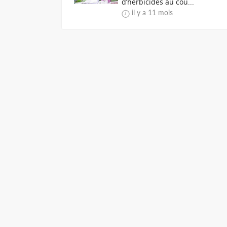
d’herbicides au cou...
il y a 11 mois