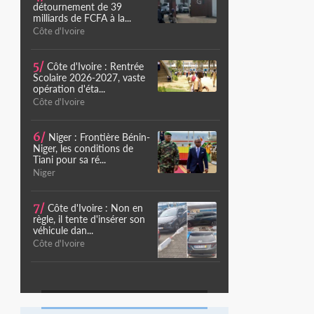
détournement de 39
milliards de FCFA à la...
Côte d'Ivoire
5/
Côte d'Ivoire : Rentrée
Scolaire 2026-2027, vaste
opération d'éta...
Côte d'Ivoire
6/
Niger : Frontière Bénin-
Niger, les conditions de
Tiani pour sa ré...
Niger
7/
Côte d'Ivoire : Non en
règle, il tente d'insérer son
véhicule dan...
Côte d'Ivoire