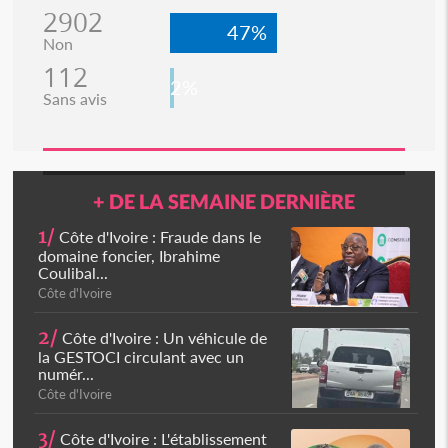
2902
47%
Non
112
2%
Sans avis
+ DE LA SEMAINE DERNIÈRE
1/
Côte d'Ivoire : Fraude dans le
domaine foncier, Ibrahime
Coulibal...
Côte d'Ivoire
2/
Côte d'Ivoire : Un véhicule de
la GESTOCI circulant avec un
numér...
Côte d'Ivoire
3/
Côte d'Ivoire : L'établissement