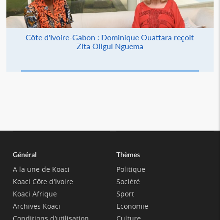
Côte d'Ivoire-Gabon : Dominique Ouattara reçoit
Zita Oligui Nguema
Général
Thèmes
A la une de Koaci
Politique
Koaci Côte d'Ivoire
Société
Koaci Afrique
Sport
Archives Koaci
Economie
Conditions d'utilisation
Culture