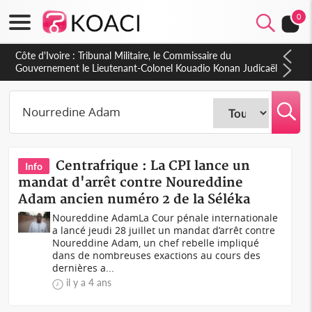
0
Côte d'Ivoire : Tribunal Militaire, le Commissaire du
Gouvernement le Lieutenant-Colonel Kouadio Konan Judicaël
fait le bilan de l'année judiciaire 2025-2026
Centrafrique : La CPI lance un
Info
mandat d'arrêt contre Noureddine
Adam ancien numéro 2 de la Séléka
Noureddine AdamLa Cour pénale internationale
a lancé jeudi 28 juillet un mandat d’arrêt contre
Noureddine Adam, un chef rebelle impliqué
dans de nombreuses exactions au cours des
dernières a...
il y a 4 ans