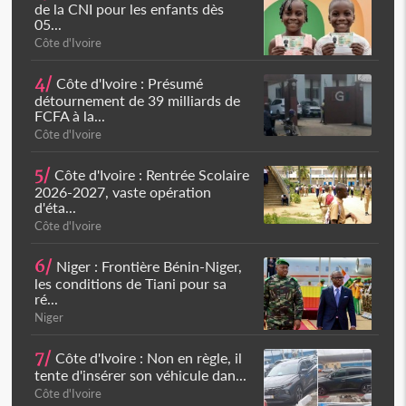
de la CNI pour les enfants dès
05...
Côte d'Ivoire
4/
Côte d'Ivoire : Présumé
détournement de 39 milliards de
FCFA à la...
Côte d'Ivoire
5/
Côte d'Ivoire : Rentrée Scolaire
2026-2027, vaste opération
d'éta...
Côte d'Ivoire
6/
Niger : Frontière Bénin-Niger,
les conditions de Tiani pour sa
ré...
Niger
7/
Côte d'Ivoire : Non en règle, il
tente d'insérer son véhicule dan...
Côte d'Ivoire