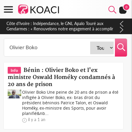
0
Côte d'Ivoire : Indépendance, le GNL Apalo Touré aux
Gendarmes : « Renouvelons notre engagement à accomplir
notre mission avec honneur, discipline, loyauté et
dévouement »
Bénin : Olivier Boko et l'ex
Info
ministre Oswald Homéky condamnés à
20 ans de prison
Olivier Boko Une peine de 20 ans de prison a été
infligée à Olivier Boko, ex- bras droit du
président béninois Patrice Talon, et Oswald
Homéky, ex-ministre des Sports, pour avoir
planifié&nb...
il y a 1 an