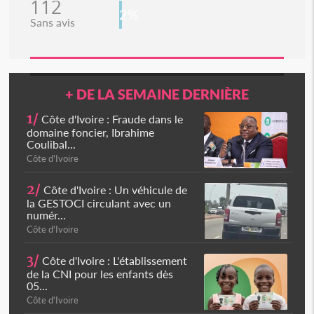
112
2%
Sans avis
+ DE LA SEMAINE DERNIÈRE
1/
Côte d'Ivoire : Fraude dans le
domaine foncier, Ibrahime
Coulibal...
Côte d'Ivoire
2/
Côte d'Ivoire : Un véhicule de
la GESTOCI circulant avec un
numér...
Côte d'Ivoire
3/
Côte d'Ivoire : L'établissement
de la CNI pour les enfants dès
05...
Côte d'Ivoire