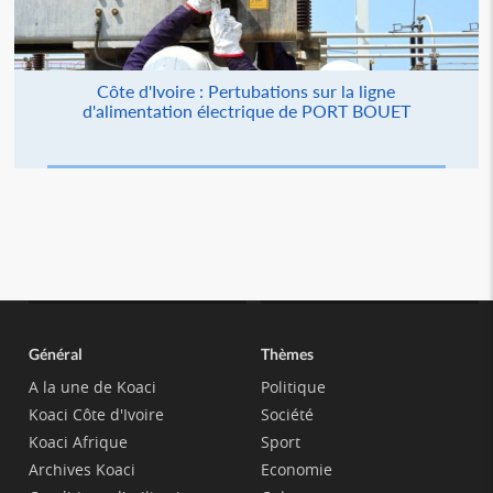
Côte d'Ivoire : Pertubations sur la ligne
d'alimentation électrique de PORT BOUET
Général
Thèmes
A la une de Koaci
Politique
Koaci Côte d'Ivoire
Société
Koaci Afrique
Sport
Archives Koaci
Economie