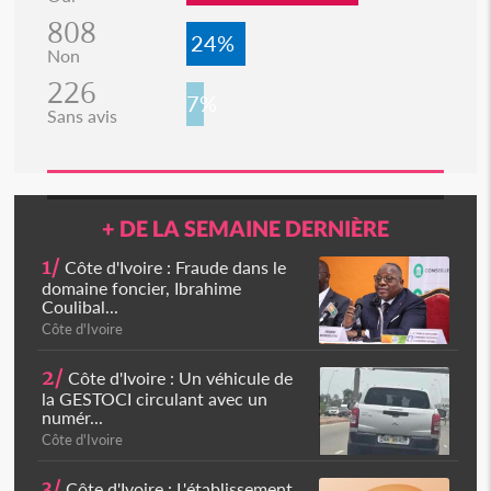
808
24%
Non
226
7%
Sans avis
+ DE LA SEMAINE DERNIÈRE
1/
Côte d'Ivoire : Fraude dans le
domaine foncier, Ibrahime
Coulibal...
Côte d'Ivoire
2/
Côte d'Ivoire : Un véhicule de
la GESTOCI circulant avec un
numér...
Côte d'Ivoire
3/
Côte d'Ivoire : L'établissement