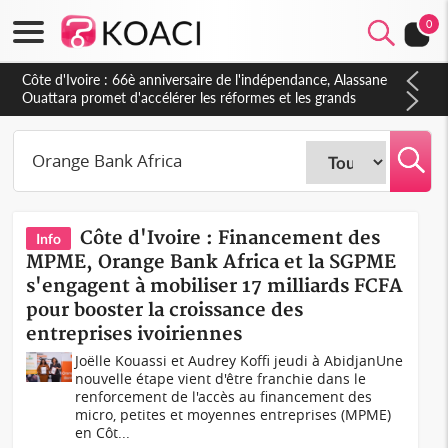
0
Côte d'Ivoire : 66è anniversaire de l'indépendance, Alassane
Ouattara promet d'accélérer les réformes et les grands
investissements pour une nation plus forte et plus prospère
Côte d'Ivoire : Financement des
Info
MPME, Orange Bank Africa et la SGPME
s'engagent à mobiliser 17 milliards FCFA
pour booster la croissance des
entreprises ivoiriennes
Joëlle Kouassi et Audrey Koffi jeudi à AbidjanUne
nouvelle étape vient d'être franchie dans le
renforcement de l'accès au financement des
micro, petites et moyennes entreprises (MPME)
en Côt...