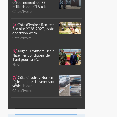
détournement de 39
milliards de FCFA à la...
Côte d'Ivoire
5/
Côte d'Ivoire : Rentrée
Scolaire 2026-2027, vaste
opération d'éta...
Côte d'Ivoire
6/
Niger : Frontière Bénin-
Niger, les conditions de
Tiani pour sa ré...
Niger
7/
Côte d'Ivoire : Non en
règle, il tente d'insérer son
véhicule dan...
Côte d'Ivoire