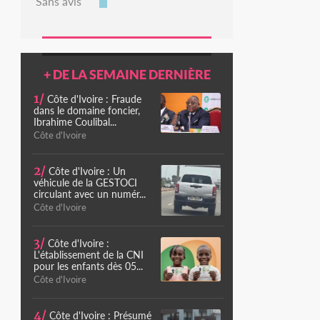
Sans avis
+ DE LA SEMAINE DERNIÈRE
1/
Côte d'Ivoire : Fraude
dans le domaine foncier,
Ibrahime Coulibal...
Côte d'Ivoire
2/
Côte d'Ivoire : Un
véhicule de la GESTOCI
circulant avec un numér...
Côte d'Ivoire
3/
Côte d'Ivoire :
L'établissement de la CNI
pour les enfants dès 05...
Côte d'Ivoire
4/
Côte d'Ivoire : Présumé