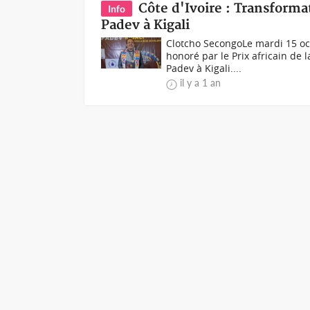
Côte d'Ivoire : Transforma
Info
Padev à Kigali
Clotcho SecongoLe mardi 15 oct
honoré par le Prix africain de
Padev à Kigali....
il y a 1 an