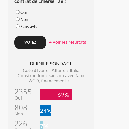
contrat de Emerse Faé ?
Oui
Non
Sans avis
+ Voir les resultats
DERNIER SONDAGE
Côte d'Ivoire : Affaire « Italia
Construction » sans ou avec faux
ACD, financement «...
2355
69%
Oui
808
24%
Non
226
7%