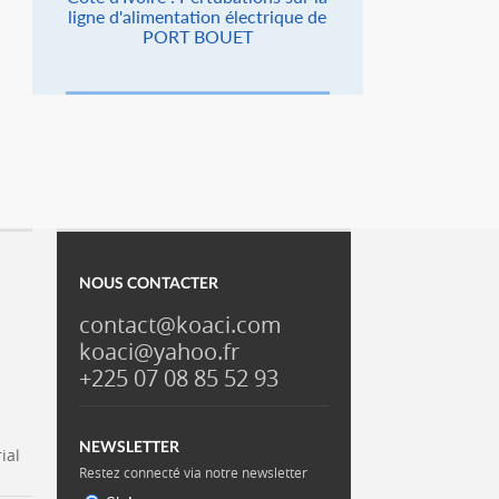
ligne d'alimentation électrique de
PORT BOUET
NOUS CONTACTER
contact@koaci.com
koaci@yahoo.fr
+225 07 08 85 52 93
NEWSLETTER
ial
Restez connecté via notre newsletter