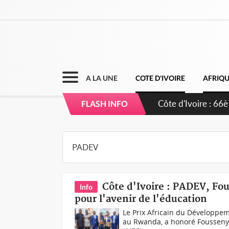
A LA UNE
COTE D'IVOIRE
AFRIQ
Côte d'Ivoire : 66è
FLASH INFO
grands investissem
Côte d'Ivoire : PADEV, Fo
Info
pour l'avenir de l'éducation
Le Prix Africain du Développeme
au Rwanda, a honoré Fousseny 