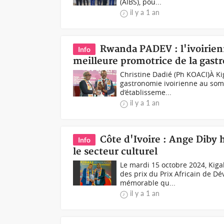
(AIBS), pou...
il y a 1 an
Rwanda PADEV : l'ivoirienn
Info
meilleure promotrice de la gast
Christine Dadié (Ph KOACI)À Kiga
gastronomie ivoirienne au som
d’établisseme...
il y a 1 an
Côte d'Ivoire : Ange Diby
Info
le secteur culturel
Le mardi 15 octobre 2024, Kigali
des prix du Prix Africain de D
mémorable qu...
il y a 1 an