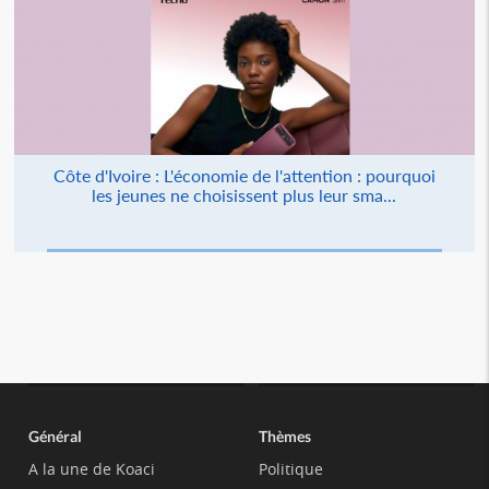
Côte d'Ivoire : L'économie de l'attention : pourquoi
les jeunes ne choisissent plus leur sma...
Général
Thèmes
A la une de Koaci
Politique