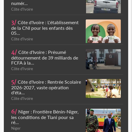
numér...
Côte d'Ivoire
3/
Côte d'Ivoire : L'établissement
de la CNI pour les enfants dès
05...
Côte d'Ivoire
4/
Côte d'Ivoire : Présumé
détournement de 39 milliards de
FCFA à la...
Côte d'Ivoire
5/
Côte d'Ivoire : Rentrée Scolaire
2026-2027, vaste opération
d'éta...
Côte d'Ivoire
6/
Niger : Frontière Bénin-Niger,
les conditions de Tiani pour sa
ré...
Niger