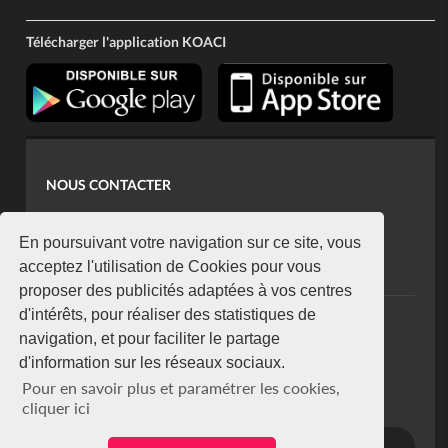
Télécharger l'application KOACI
NOUS CONTACTER
contact@koaci.com
koaci@yahoo.fr
En poursuivant votre navigation sur ce site, vous
+225 07 08 85 52 93
acceptez l'utilisation de Cookies pour vous
proposer des publicités adaptées à vos centres
d'intérêts, pour réaliser des statistiques de
NEWSLETTER
navigation, et pour faciliter le partage
Restez connecté via notre newsletter
d'information sur les réseaux sociaux.
S'abonner
Pour en savoir plus et paramétrer les cookies,
Se désabonner
cliquer ici