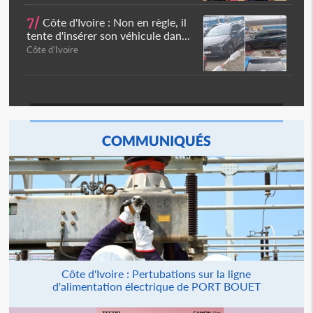
7/
Côte d'Ivoire : Non en règle, il
tente d'insérer son véhicule dan...
Côte d'Ivoire
COMMUNIQUÉS
Côte d'Ivoire : Pertubations sur la ligne
d'alimentation électrique de PORT BOUET