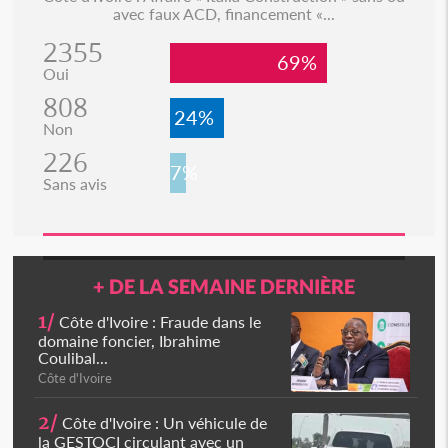
avec faux ACD, financement «...
2355
69%
Oui
808
24%
Non
226
7%
Sans avis
+ DE LA SEMAINE DERNIÈRE
1/
Côte d'Ivoire : Fraude dans le
domaine foncier, Ibrahime
Coulibal...
Côte d'Ivoire
2/
Côte d'Ivoire : Un véhicule de
la GESTOCI circulant avec un