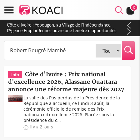
0
Côte d'Ivoire : CHU de Treichville, après la fronde, les agents
contractuels obtiennent un accord avec la direction sur les
arriérés du SMIG 2023
Côte d'Ivoire : Prix national
Info
d'excellence 2026, Alassane Ouattara
annonce une réforme majeure dès 2027
La salle des Pas perdus de la Présidence de la
République a accueilli, ce lundi 3 août, la
cérémonie officielle de remise des Prix
nationaux d'excellence 2026. Placée sous la
présidence du c...
il y a 2 jours