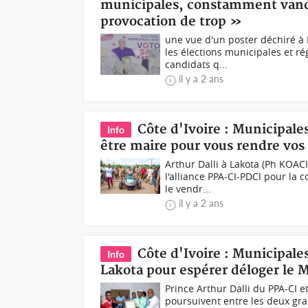
municipales, constamment vand
provocation de trop »
une vue d'un poster déchiré à
les élections municipales et rég
candidats q...
il y a 2 ans
Côte d'Ivoire : Municipale
Info
être maire pour vous rendre vos
Arthur Dalli à Lakota (Ph KOAC
l'alliance PPA-CI-PDCI pour la c
le vendr...
il y a 2 ans
Côte d'Ivoire : Municipale
Info
Lakota pour espérer déloger le 
Prince Arthur Dalli du PPA-CI 
poursuivent entre les deux gran