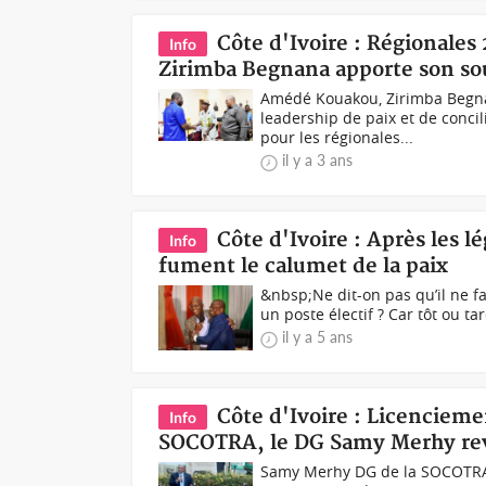
Côte d'Ivoire : Régionales
Info
Zirimba Begnana apporte son so
Amédé Kouakou, Zirimba Begna
leadership de paix et de conci
pour les régionales...
il y a 3 ans
Côte d'Ivoire : Après les l
Info
fument le calumet de la paix
&nbsp;Ne dit-on pas qu’il ne fa
un poste électif ? Car tôt ou tar
il y a 5 ans
Côte d'Ivoire : Licenciem
Info
SOCOTRA, le DG Samy Merhy revie
Samy Merhy DG de la SOCOTRA&