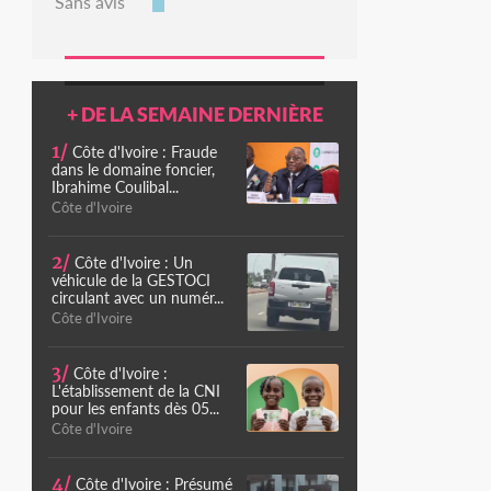
Sans avis
+ DE LA SEMAINE DERNIÈRE
1/
Côte d'Ivoire : Fraude
dans le domaine foncier,
Ibrahime Coulibal...
Côte d'Ivoire
2/
Côte d'Ivoire : Un
véhicule de la GESTOCI
circulant avec un numér...
Côte d'Ivoire
3/
Côte d'Ivoire :
L'établissement de la CNI
pour les enfants dès 05...
Côte d'Ivoire
4/
Côte d'Ivoire : Présumé