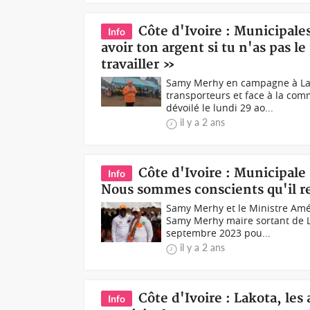
Côte d'Ivoire : Municipale
Info
avoir ton argent si tu n'as pas le 
travailler »
Samy Merhy en campagne à Lak
transporteurs et face à la co
dévoilé le lundi 29 ao...
il y a 2 ans
Côte d'Ivoire : Municipale
Info
Nous sommes conscients qu'il re
Samy Merhy et le Ministre Am
Samy Merhy maire sortant de L
septembre 2023 pou...
il y a 2 ans
Côte d'Ivoire : Lakota, le
Info