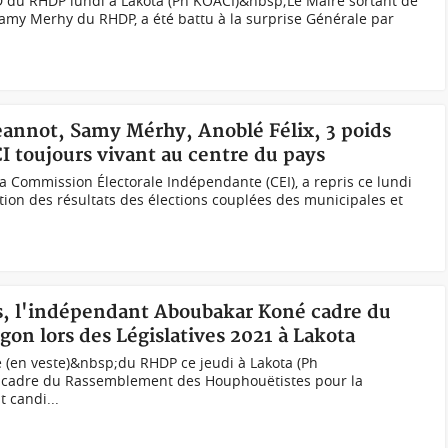
SD du RHDP lundi à Lakota (Ph KOACI)&nbsp;Le Maire sortant de
amy Merhy du RHDP, a été battu à la surprise Générale par
Jeannot, Samy Mérhy, Anoblé Félix, 3 poids
 toujours vivant au centre du pays
a Commission Électorale Indépendante (CEI), a repris ce lundi
ion des résultats des élections couplées des municipales et
es, l'indépendant Aboubakar Koné cadre du
on lors des Législatives 2021 à Lakota
(en veste)&nbsp;du RHDP ce jeudi à Lakota (Ph
cadre du Rassemblement des Houphouëtistes pour la
t candi...