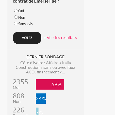
contrat de Emerse Faé ?
Oui
Non
Sans avis
+ Voir les resultats
DERNIER SONDAGE
Côte d'Ivoire : Affaire « Italia
Construction » sans ou avec faux
ACD, financement «...
2355
69%
Oui
808
24%
Non
226
7%