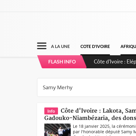
A LA UNE
COTE D'IVOIRE
AFRIQ
Cameroun : 5 comb
FLASH INFO
Côte d'Ivoire : Lakota, S
Info
Gadouko-Niambézaria, des dons 
Le 18 janvier 2025, la cérémon
par l'honorable député Samy Me