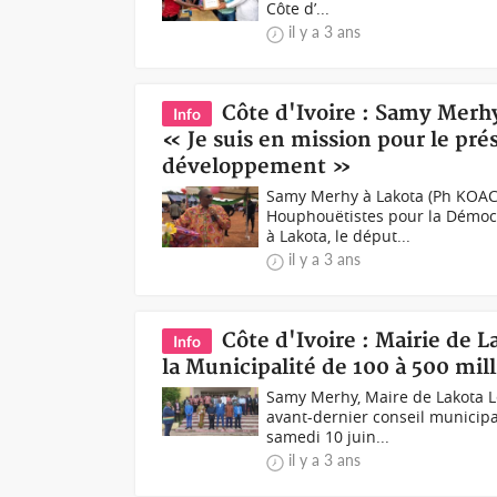
Côte d’...
il y a 3 ans
Côte d'Ivoire : Samy Merh
Info
« Je suis en mission pour le prési
développement »
Samy Merhy à Lakota (Ph KOAC
Houphouëtistes pour la Démocr
à Lakota, le déput...
il y a 3 ans
Côte d'Ivoire : Mairie de 
Info
la Municipalité de 100 à 500 mil
Samy Merhy, Maire de Lakota 
avant-dernier conseil municipa
samedi 10 juin...
il y a 3 ans