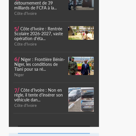
détournement de 39
milliards de FCFA à la...
Côte d'Ivoire
5/
Côte d'Ivoire : Rentrée
Scolaire 2026-2027, vaste
opération d'éta...
Côte d'Ivoire
6/
Niger : Frontière Bénin-
Niger, les conditions de
Tiani pour sa ré...
Niger
7/
Côte d'Ivoire : Non en
règle, il tente d'insérer son
véhicule dan...
Côte d'Ivoire