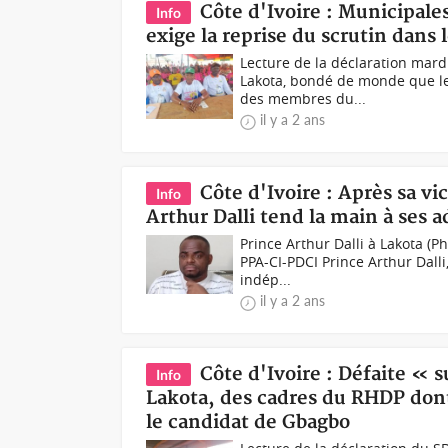
Côte d'Ivoire : Municipales
Info
exige la reprise du scrutin dans l
Lecture de la déclaration mar
Lakota, bondé de monde que le
des membres du...
il y a 2 ans
Côte d'Ivoire : Après sa vi
Info
Arthur Dalli tend la main à ses a
Prince Arthur Dalli à Lakota (P
PPA-CI-PDCI Prince Arthur Dall
indép...
il y a 2 ans
Côte d'Ivoire : Défaite « 
Info
Lakota, des cadres du RHDP dont
le candidat de Gbagbo