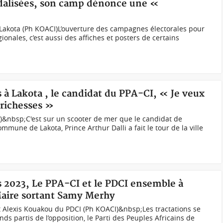
alisées, son camp dénonce une «
 Lakota (Ph KOACI)L’ouverture des campagnes électorales pour
ionales, c’est aussi des affiches et posters de certains
s à Lakota , le candidat du PPA-CI, « Je veux
 richesses »
I)&nbsp;C'est sur un scooter de mer que le candidat de
ommune de Lakota, Prince Arthur Dalli a fait le tour de la ville
s 2023, Le PPA-CI et le PDCI ensemble à
Maire sortant Samy Merhy
et Alexis Kouakou du PDCI (Ph KOACI)&nbsp;Les tractations se
ds partis de l’opposition, le Parti des Peuples Africains de