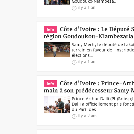
Goudouko-Niambéza...
il y a 1 an
Côte d'Ivoire : Le Député 
Info
région Goudoukou-Niambezaria pou
Samy MerhyLe député de Lakot
terrain en faveur de l'inscripti
élections...
il y a 1 an
Côte d'Ivoire : Prince-Art
Info
main à son prédécesseur Samy Me
Prince-Arthur Dalli (Ph)&nbsp
Dalli a officiellement pris fon
du Parti des...
il y a 2 ans