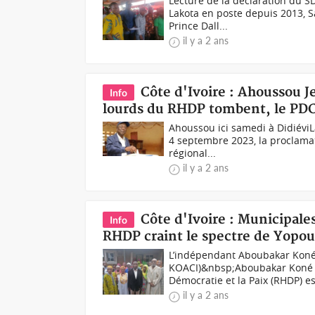
Lecture de la déclaration du 
Lakota en poste depuis 2013, S
Prince Dall...
il y a 2 ans
Côte d'Ivoire : Ahoussou 
Info
lourds du RHDP tombent, le PDCI
Ahoussou ici samedi à DidiéviL
4 septembre 2023, la proclamat
régional...
il y a 2 ans
Côte d'Ivoire : Municipal
Info
RHDP craint le spectre de Yopoug
L’indépendant Aboubakar Koné 
KOACI)&nbsp;Aboubakar Koné 
Démocratie et la Paix (RHDP) es
il y a 2 ans