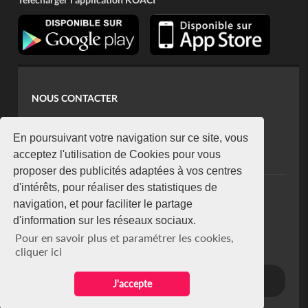
NOUS CONTACTER
contact@koaci.com
koaci@yahoo.fr
En poursuivant votre navigation sur ce site, vous
+225 07 08 85 52 93
acceptez l'utilisation de Cookies pour vous
proposer des publicités adaptées à vos centres
d'intérêts, pour réaliser des statistiques de
NEWSLETTER
navigation, et pour faciliter le partage
Restez connecté via notre newsletter
d'information sur les réseaux sociaux.
S'abonner
Pour en savoir plus et paramétrer les cookies,
Se désabonner
cliquer ici
J'accepte