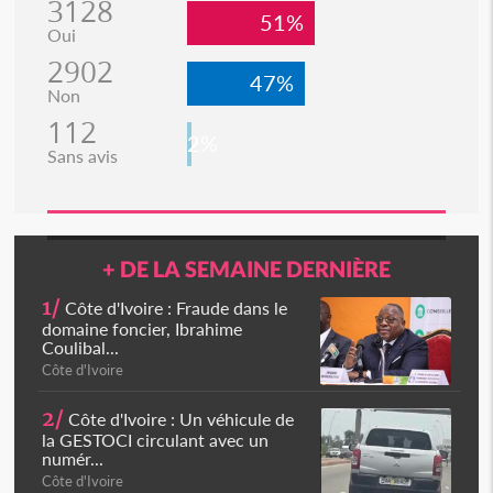
3128
51%
Oui
2902
47%
Non
112
2%
Sans avis
+ DE LA SEMAINE DERNIÈRE
1/
Côte d'Ivoire : Fraude dans le
domaine foncier, Ibrahime
Coulibal...
Côte d'Ivoire
2/
Côte d'Ivoire : Un véhicule de
la GESTOCI circulant avec un
numér...
Côte d'Ivoire