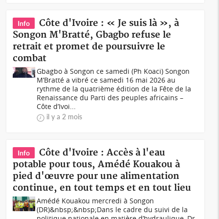
Côte d'Ivoire : « Je suis là », à
Info
Songon M'Bratté, Gbagbo refuse le
retrait et promet de poursuivre le
combat
Gbagbo à Songon ce samedi (Ph Koaci) Songon
M’Bratté a vibré ce samedi 16 mai 2026 au
rythme de la quatrième édition de la Fête de la
Renaissance du Parti des peuples africains –
Côte d’Ivoi...
il y a 2 mois
Côte d'Ivoire : Accès à l'eau
Info
potable pour tous, Amédé Kouakou à
pied d'œuvre pour une alimentation
continue, en tout temps et en tout lieu
Amédé Kouakou mercredi à Songon
(DR)&nbsp;&nbsp;Dans le cadre du suivi de la
politique nationale en matière d’hydraulique, Dr