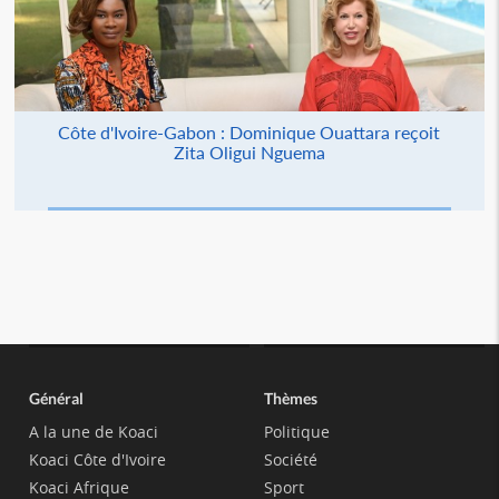
Côte d'Ivoire-Gabon : Dominique Ouattara reçoit
Zita Oligui Nguema
Général
Thèmes
A la une de Koaci
Politique
Koaci Côte d'Ivoire
Société
Koaci Afrique
Sport