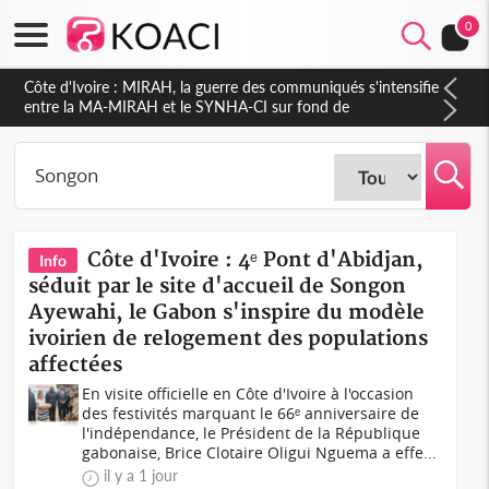
0
Côte d'Ivoire : Indépendance 2026, Thiam plaide pour un
environnement démocratique plus apaisé
Côte d'Ivoire : 4ᵉ Pont d'Abidjan,
Info
séduit par le site d'accueil de Songon
Ayewahi, le Gabon s'inspire du modèle
ivoirien de relogement des populations
affectées
En visite officielle en Côte d'Ivoire à l'occasion
des festivités marquant le 66ᵉ anniversaire de
l'indépendance, le Président de la République
gabonaise, Brice Clotaire Oligui Nguema a effe...
il y a 1 jour