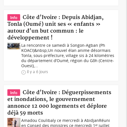
Côte d'Ivoire : Depuis Abidjan,
Info
Tonla (Oumé) unit ses « enfants »
autour d'un but commun : le
développement !
La rencontre ce samedi à Songon-Agban (Ph
KOACI)&nbsp;Un nouvel élan anime désormais
Tonla, sous-préfecture, village sis à 24 kilomètres
du département d’Oumé, région du Gôh (Centre-
Ouest),...
il y a 6 jours
Côte d'Ivoire : Déguerpissements
Info
et inondations, le gouvernement
annonce 12 000 logements et déplore
déjà 59 morts
Amadou Coulibaly ce mercredi à AbidjanRéuni
en Conseil des ministres ce mercredi 1ᵉʳ juillet