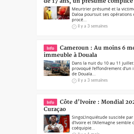
de 17 ans, un présumé complice
Meurtrier présumé et la victim
Daloa poursuit ses opérations 
procé...
il y a 3 semaines
Cameroun : Au moins 6 mor
Info
immeuble à Douala
Dans la nuit du 10 au 11 juille
provoqué l’effondrement d’un
de Douala...
il y a 3 semaines
Côte d'Ivoire : Mondial 202
Info
Curaçao
SingoL’inquiétude suscitée par 
d’Ivoire et l’Allemagne semble
coéquipie...