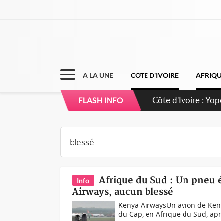
A LA UNE
COTE D'IVOIRE
AFRIQ
Côte d'Ivoire : CH
FLASH INFO
direction sur les
Afrique du Sud : Un pneu é
Info
Airways, aucun blessé
Kenya AirwaysUn avion de Kenya
du Cap, en Afrique du Sud, apr