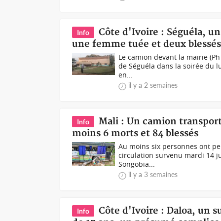
Côte d'Ivoire : Séguéla, u
Info
une femme tuée et deux blessé
Le camion devant la mairie (Ph 
de Séguéla dans la soirée du l
en...
il y a 2 semaines
Mali : Un camion transport
Info
moins 6 morts et 84 blessés
Au moins six personnes ont per
circulation survenu mardi 14 ju
Songobia...
il y a 3 semaines
Côte d'Ivoire : Daloa, un 
Info