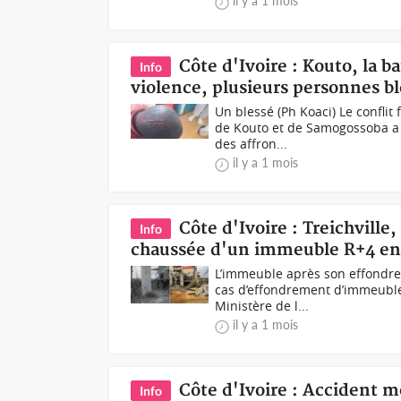
il y a 1 mois
Côte d'Ivoire : Kouto, la ba
Info
violence, plusieurs personnes b
Un blessé (Ph Koaci) Le confli
de Kouto et de Samogossoba a 
des affron...
il y a 1 mois
Côte d'Ivoire : Treichvill
Info
chaussée d'un immeuble R+4 en c
L’immeuble après son effondr
cas d’effondrement d’immeuble 
Ministère de l...
il y a 1 mois
Côte d'Ivoire : Accident m
Info