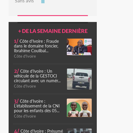
Sans avis
+ DE LA SEMAINE DERNIÈRE
1/
Côte d'Ivoire : Fraude
dans le domaine foncier,
Ibrahime Coulibal...
Côte d'Ivoire
2/
Côte d'Ivoire : Un
véhicule de la GESTOCI
circulant avec un numér...
Côte d'Ivoire
3/
Côte d'Ivoire :
L'établissement de la CNI
pour les enfants dès 05...
Côte d'Ivoire
4/
Côte d'Ivoire : Présumé