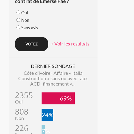
contrat de Emerse Faé ?
Oui
Non
Sans avis
+ Voir les resultats
DERNIER SONDAGE
Côte d'Ivoire : Affaire « Italia
Construction » sans ou avec faux
ACD, financement «...
2355
69%
Oui
808
24%
Non
226
7%