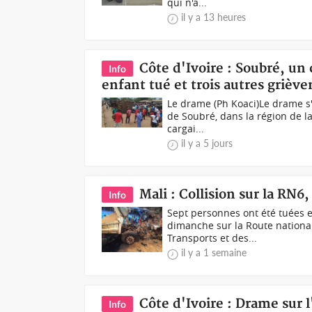
qui n'a...
il y a 13 heures
Côte d'Ivoire : Soubré, un
Info
enfant tué et trois autres grièv
Le drame (Ph Koaci)Le drame s'e
de Soubré, dans la région de 
cargai...
il y a 5 jours
Mali : Collision sur la RN6
Info
Sept personnes ont été tuées e
dimanche sur la Route national
Transports et des...
il y a 1 semaine
Côte d'Ivoire : Drame sur l
Info