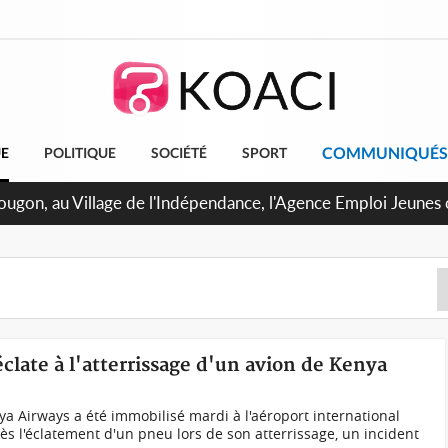
COMMUNIQUÉS
UE
POLITIQUE
SOCIÉTÉ
SPORT
U de Treichville, après la fronde, les agents contractuels obt
 arriérés du SMIG 2023
clate à l'atterrissage d'un avion de Kenya
 Airways a été immobilisé mardi à l'aéroport international
ès l'éclatement d'un pneu lors de son atterrissage, un incident