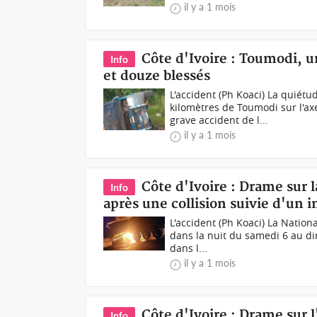
il y a 1 mois
Côte d'Ivoire : Toumodi, 
Info
et douze blessés
L'accident (Ph Koaci) La quiétu
kilomètres de Toumodi sur l'a
grave accident de l...
il y a 1 mois
Côte d'Ivoire : Drame sur l
Info
après une collision suivie d'un 
L'accident (Ph Koaci) La Nationa
dans la nuit du samedi 6 au d
dans l...
il y a 1 mois
Côte d'Ivoire : Drame sur
Info