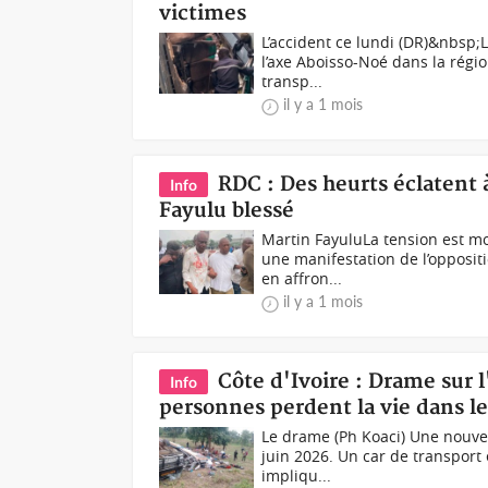
victimes
L’accident ce lundi (DR)&nbsp;L
l’axe Aboisso-Noé dans la régi
transp...
il y a 1 mois
RDC : Des heurts éclatent 
Info
Fayulu blessé
Martin FayuluLa tension est m
une manifestation de l’opposit
en affron...
il y a 1 mois
Côte d'Ivoire : Drame sur
Info
personnes perdent la vie dans l
Le drame (Ph Koaci) Une nouvell
juin 2026. Un car de transport
impliqu...