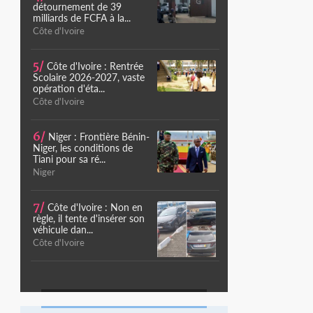
détournement de 39
milliards de FCFA à la...
Côte d'Ivoire
5/
Côte d'Ivoire : Rentrée
Scolaire 2026-2027, vaste
opération d'éta...
Côte d'Ivoire
6/
Niger : Frontière Bénin-
Niger, les conditions de
Tiani pour sa ré...
Niger
7/
Côte d'Ivoire : Non en
règle, il tente d'insérer son
véhicule dan...
Côte d'Ivoire