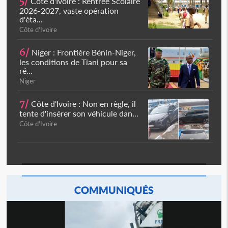
5/
Côte d'Ivoire : Rentrée Scolaire
2026-2027, vaste opération
d'éta...
Côte d'Ivoire
6/
Niger : Frontière Bénin-Niger,
les conditions de Tiani pour sa
ré...
Niger
7/
Côte d'Ivoire : Non en règle, il
tente d'insérer son véhicule dan...
Côte d'Ivoire
COMMUNIQUÉS