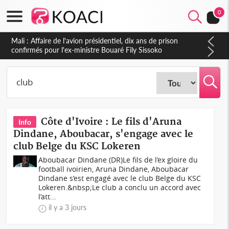
0
Mali : Affaire de l'avion présidentiel, dix ans de prison
confirmés pour l'ex-ministre Bouaré Fily Sissoko
Côte d'Ivoire : Le fils d'Aruna
Info
Dindane, Aboubacar, s'engage avec le
club Belge du KSC Lokeren
Aboubacar Dindane (DR)Le fils de l’ex gloire du
football ivoirien, Aruna Dindane, Aboubacar
Dindane s’est engagé avec le club Belge du KSC
Lokeren.&nbsp;Le club a conclu un accord avec
l’att...
il y a 3 jours