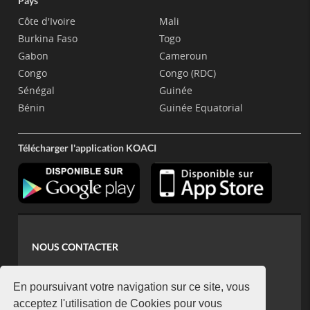
Pays
Côte d'Ivoire
Mali
Burkina Faso
Togo
Gabon
Cameroun
Congo
Congo (RDC)
Sénégal
Guinée
Bénin
Guinée Equatorial
Télécharger l'application KOACI
NOUS CONTACTER
contact@koaci.com
koaci@yahoo.fr
En poursuivant votre navigation sur ce site, vous
+225 07 08 85 52 93
acceptez l'utilisation de Cookies pour vous