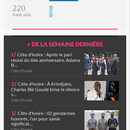
220
5%
Sans avis
+ DE LA SEMAINE DERNIÈRE
1/
Côte d'Ivoire : Après le pari
réussi du 66e anniversaire, Adama
B...
Côte d'Ivoire
2/
Côte d'Ivoire : À Krindjabo,
Charles Blé Goudé brise le silence
s...
Côte d'Ivoire
3/
Côte d'Ivoire : 02 gendarmes
honorés, l'un pour saisie
significat...
Côte d'Ivoire