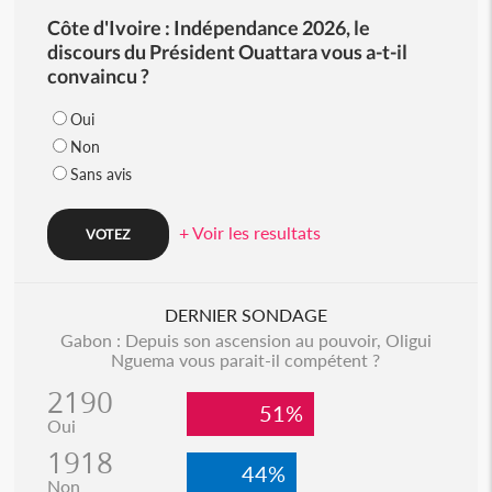
Côte d'Ivoire : Indépendance 2026, le
discours du Président Ouattara vous a-t-il
convaincu ?
Oui
Non
Sans avis
+ Voir les resultats
DERNIER SONDAGE
Gabon : Depuis son ascension au pouvoir, Oligui
Nguema vous parait-il compétent ?
2190
51%
Oui
1918
44%
Non