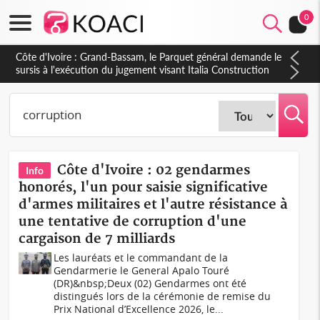
0
Côte d'Ivoire : Indépendance à Dakpadou, la sous-préfète
Hôma Viviane Manissan appelle à une appropriation locale du
PND 2026-2030
Côte d'Ivoire : 02 gendarmes
Info
honorés, l'un pour saisie significative
d'armes militaires et l'autre résistance à
une tentative de corruption d'une
cargaison de 7 milliards
Les lauréats et le commandant de la
Gendarmerie le General Apalo Touré
(DR)&nbsp;Deux (02) Gendarmes ont été
distingués lors de la cérémonie de remise du
Prix National d’Excellence 2026, le...