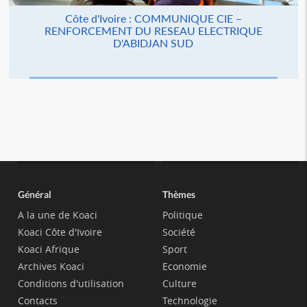
Côte d'Ivoire : COMMUNIQUE CIE –
RENFORCEMENT DU RESEAU ELECTRIQUE
D'ABIDJAN SUD
Général
Thèmes
A la une de Koaci
Politique
Koaci Côte d'Ivoire
Société
Koaci Afrique
Sport
Archives Koaci
Economie
Conditions d'utilisation
Culture
Contacts
Technologie