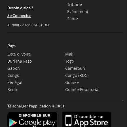
Tribune
Besoin d'aide ?
Evènement
Se Connecter
Santé
© 2008 - 2022 KOACI.COM
Pays
Côte d'Ivoire
Mali
Burkina Faso
Togo
Gabon
Cameroun
Congo
Congo (RDC)
Sénégal
Guinée
Bénin
Guinée Equatorial
Télécharger l'application KOACI