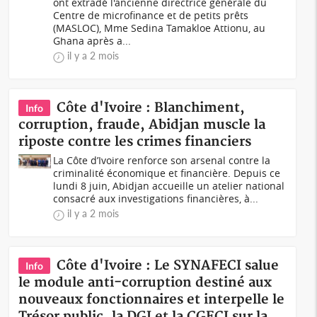
ont extradé l'ancienne directrice générale du
Centre de microfinance et de petits prêts
(MASLOC), Mme Sedina Tamakloe Attionu, au
Ghana après a...
il y a 2 mois
Côte d'Ivoire : Blanchiment,
Info
corruption, fraude, Abidjan muscle la
riposte contre les crimes financiers
La Côte d’Ivoire renforce son arsenal contre la
criminalité économique et financière. Depuis ce
lundi 8 juin, Abidjan accueille un atelier national
consacré aux investigations financières, à...
il y a 2 mois
Côte d'Ivoire : Le SYNAFECI salue
Info
le module anti-corruption destiné aux
nouveaux fonctionnaires et interpelle le
Trésor public, la DGI et la CGECI sur la