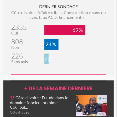
DERNIER SONDAGE
Côte d'Ivoire : Affaire « Italia Construction » sans ou
avec faux ACD, financement «...
2355
69%
Oui
808
24%
Non
226
7%
Sans avis
+ DE LA SEMAINE DERNIÈRE
1/
Côte d'Ivoire : Fraude dans le
domaine foncier, Ibrahime
Coulibal...
Côte d'Ivoire