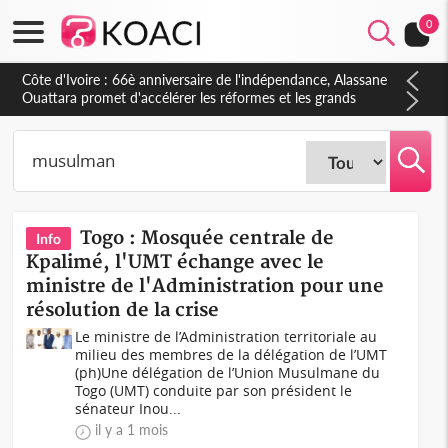
0
Côte d'Ivoire : À Abidjan, Amadou Oury Bah admire le modèle
ivoirien et veut s'en inspirer pour accélérer le développement
de la Guinée
Togo : Mosquée centrale de
Info
Kpalimé, l'UMT échange avec le
ministre de l'Administration pour une
résolution de la crise
Le ministre de l’Administration territoriale au
milieu des membres de la délégation de l’UMT
(ph)Une délégation de l’Union Musulmane du
Togo (UMT) conduite par son président le
sénateur Inou...
il y a 1 mois