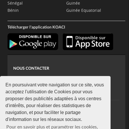
Sénégal
Guinée
Bénin
Guinée Equatorial
Télécharger l'application KOACI
NOUS CONTACTER
contact@koaci.com
koaci@yahoo.fr
En poursuivant votre navigation sur ce site, vous
+225 07 08 85 52 93
acceptez l'utilisation de Cookies pour vous
proposer des publicités adaptées à vos centres
d'intérêts, pour réaliser des statistiques de
NEWSLETTER
navigation, et pour faciliter le partage
Restez connecté via notre newsletter
d'information sur les réseaux sociaux.
S'abonner
Pour en savoir plus et paramétrer les cookies,