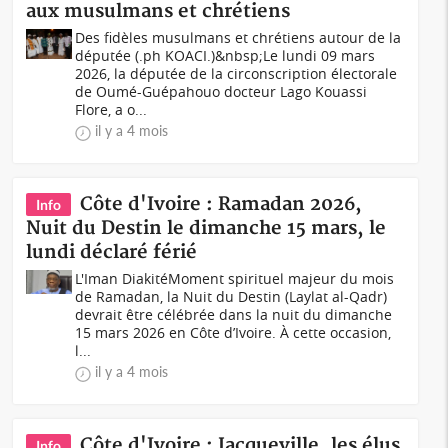
aux musulmans et chrétiens
Des fidèles musulmans et chrétiens autour de la
députée (.ph KOACI.)&nbsp;Le lundi 09 mars
2026, la députée de la circonscription électorale
de Oumé-Guépahouo docteur Lago Kouassi
Flore, a o...
il y a 4 mois
Côte d'Ivoire : Ramadan 2026,
Info
Nuit du Destin le dimanche 15 mars, le
lundi déclaré férié
L'Iman DiakitéMoment spirituel majeur du mois
de Ramadan, la Nuit du Destin (Laylat al-Qadr)
devrait être célébrée dans la nuit du dimanche
15 mars 2026 en Côte d’Ivoire. À cette occasion,
l...
il y a 4 mois
Côte d'Ivoire : Jacqueville, les élus
Info