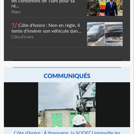
les conditions de Tiani pour sa
ré...
Niger
7/
Côte d'Ivoire : Non en règle, il
tente d'insérer son véhicule dan...
Côte d'Ivoire
COMMUNIQUÉS
Côte d'Ivoire : À Yopougon, la SODECI intensifie les