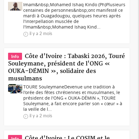
Imam&nbsp;Mohamed Ishaq Kindo (Ph)Plusieurs
centaines de personnes&nbsp;ont manifesté ce
mardi à Ouagadougou, quelques heures après
l'interpellation musclée de
l'Imam&nbsp;Mohamed Ishaq Kind...
il y a 2 mois
Côte d'Ivoire : Tabaski 2026, Touré
Info
Souleymane, président de l'ONG «
OUKA-DÉMIN », solidaire des
musulmans
TOURE SouleymaneDevenue une tradition à
l'orée des fêtes chrétiennes et musulmanes, le
président de l'ONG « OUKA-DÉMIN », TOURE
Souleymane, a fait encore parler son « cœur » à
la veille de l...
il y a 2 mois
Côte d'Ivoire : Le COSIM et le
Info