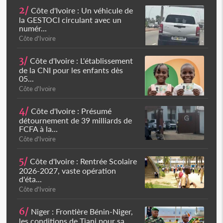
2/
Côte d'Ivoire : Un véhicule de
la GESTOCI circulant avec un
numér...
Côte d'Ivoire
3/
Côte d'Ivoire : L'établissement
de la CNI pour les enfants dès
05...
Côte d'Ivoire
4/
Côte d'Ivoire : Présumé
détournement de 39 milliards de
FCFA à la...
Côte d'Ivoire
5/
Côte d'Ivoire : Rentrée Scolaire
2026-2027, vaste opération
d'éta...
Côte d'Ivoire
6/
Niger : Frontière Bénin-Niger,
les conditions de Tiani pour sa