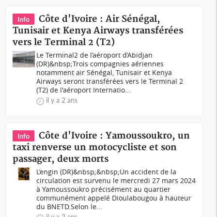
Côte d'Ivoire : Air Sénégal,
Info
Tunisair et Kenya Airways transférées
vers le Terminal 2 (T2)
Le Terminal2 de l’aéroport d’Abidjan
(DR)&nbsp;Trois compagnies aériennes
notamment air Sénégal, Tunisair et Kenya
Airways seront transférées vers le Terminal 2
(T2) de l'aéroport Internatio...
il y a 2 ans
Côte d'Ivoire : Yamoussoukro, un
Info
taxi renverse un motocycliste et son
passager, deux morts
L’engin (DR)&nbsp;&nbsp;Un accident de la
circulation est survenu le mercredi 27 mars 2024
à Yamoussoukro précisément au quartier
communément appelé Dioulabougou à hauteur
du BNETD.Selon le...
il y a 2 ans