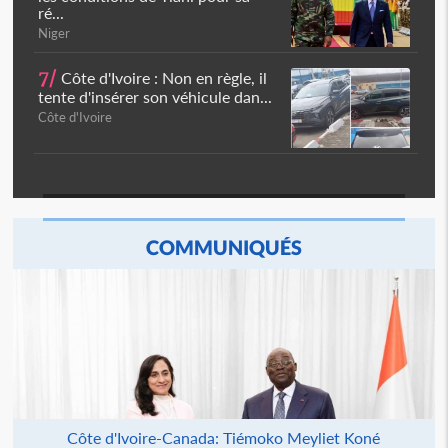
ré...
Niger
7/
Côte d'Ivoire : Non en règle, il
tente d'insérer son véhicule dan...
Côte d'Ivoire
COMMUNIQUÉS
Côte d'Ivoire-Canada: Tiémoko Meyliet Koné