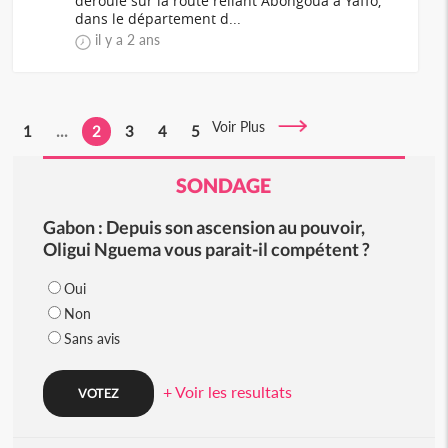
déroulé sur la route reliant Abongoua à Yaffo,
dans le département d...
il y a 2 ans
Voir Plus
1
...
2
3
4
5
SONDAGE
Gabon : Depuis son ascension au pouvoir,
Oligui Nguema vous parait-il compétent ?
Oui
Non
Sans avis
+ Voir les resultats