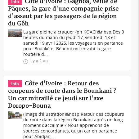
Côte d'Ivoire : Gagnoa, veille de
Info
Pâques, la gare d'une compagnie prise
d'assaut par les passagers de la région
du Gôh
La gare pleine à craquer (ph KOACI)&nbsp;Dès 3
heures du matin du jeudi 17, vendredi 18 et
samedi 19 avril 2025, les voyageurs en partance
pour Bouaké et Béoumi ont envahi la gare
routière d...
il y a 1 an
Côte d'Ivoire : Retour des
Info
coupeurs de route dans le Bounkani ?
Un car mitraillé ce jeudi sur l'axe
Doropo-Bouna
(Image d’illustration)&nbsp;Retour des coupeurs
de route dans la région Bounkani après un long
moment d’accalmie ? Nous apprenons de
sources concordantes, qu’un car en partance
pour Abidjan,...