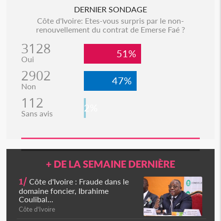
DERNIER SONDAGE
Côte d'Ivoire: Etes-vous surpris par le non-
renouvellement du contrat de Emerse Faé ?
3128
51%
Oui
2902
47%
Non
112
2%
Sans avis
+ DE LA SEMAINE DERNIÈRE
1/
Côte d'Ivoire : Fraude dans le
domaine foncier, Ibrahime
Coulibal...
Côte d'Ivoire