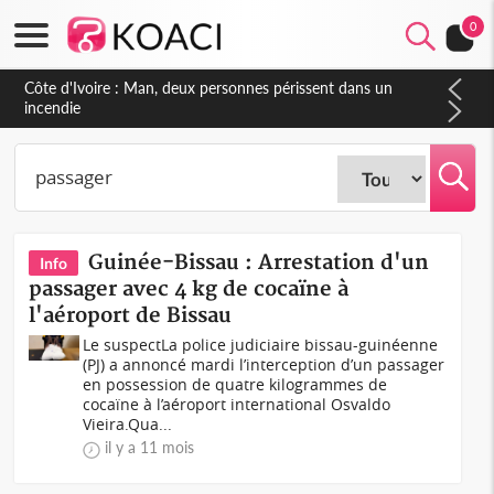
0
Côte d'Ivoire : Séileu, la célébration de la fête nationale
transformée en vaste campagne contre les produits
dépigmentants dangereux
Guinée-Bissau : Arrestation d'un
Info
passager avec 4 kg de cocaïne à
l'aéroport de Bissau
Le suspectLa police judiciaire bissau-guinéenne
(PJ) a annoncé mardi l’interception d’un passager
en possession de quatre kilogrammes de
cocaïne à l’aéroport international Osvaldo
Vieira.Qua...
il y a 11 mois