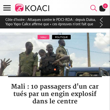
0
Côte d'Ivoire : Le Colonel-Major Fofié Kouakou est décédé,
l'armée perd une figure de la 2e Région militaire
MALI
POLITIQUE
Mali : 10 passagers d'un car
tués par un engin explosif
dans le centre