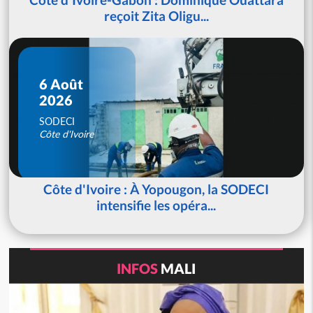
reçoit Zita Oligu...
6 Août
2026
SODECI
Côte d'Ivoire
Côte d'Ivoire : À Yopougon, la SODECI
intensifie les opéra...
INFOS
MALI