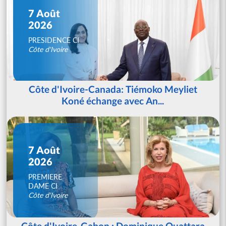
7 Août
2026
PRESIDENCE CI
Côte d'Ivoire
Côte d'Ivoire-Canada: Tiémoko Meyliet
Koné échange avec An...
7 Août
2026
PREMIERE
DAME CI
Côte d'Ivoire
Côte d'Ivoire-Gabon : Dominique Ouattara