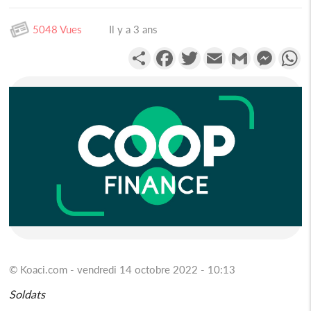
5048 Vues
Il y a 3 ans
Partager
Facebook
Twitter
Email
Gmail
Messen
W
© Koaci.com - vendredi 14 octobre 2022 - 10:13
Soldats