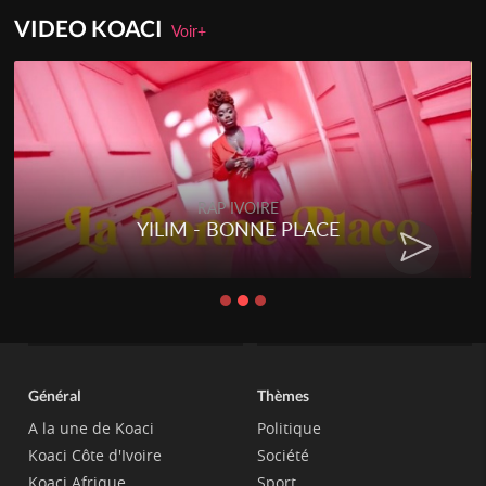
VIDEO KOACI
Voir+
RAP IVOIRE
YILIM - BONNE PLACE
Général
Thèmes
A la une de Koaci
Politique
Koaci Côte d'Ivoire
Société
Koaci Afrique
Sport