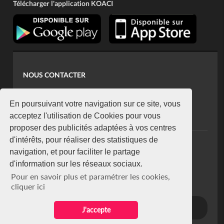
Télécharger l'application KOACI
NOUS CONTACTER
contact@koaci.com
koaci@yahoo.fr
En poursuivant votre navigation sur ce site, vous
+225 07 08 85 52 93
acceptez l'utilisation de Cookies pour vous
proposer des publicités adaptées à vos centres
d'intérêts, pour réaliser des statistiques de
NEWSLETTER
navigation, et pour faciliter le partage
Restez connecté via notre newsletter
d'information sur les réseaux sociaux.
S'abonner
Pour en savoir plus et paramétrer les cookies,
Se désabonner
cliquer ici
J'accepte