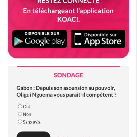
RESTEZ CONNECTÉ
En téléchargeant l'application
KOACI.
SONDAGE
Gabon : Depuis son ascension au pouvoir,
Oligui Nguema vous parait-il compétent ?
Oui
Non
Sans avis