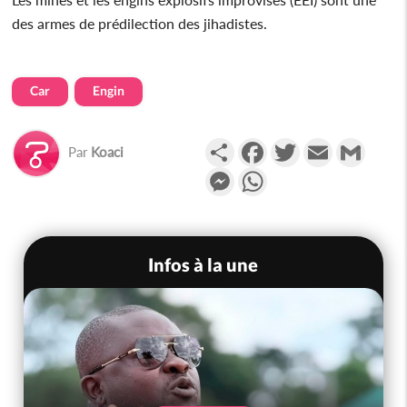
des armes de prédilection des jihadistes.
Car
Engin
Partager
Facebook
Twitter
Email
Gmail
Par
Koaci
Messenger
WhatsApp
Infos à la une