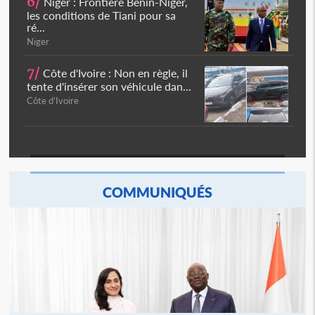
6/
Niger : Frontière Bénin-Niger,
les conditions de Tiani pour sa
ré...
Niger
7/
Côte d'Ivoire : Non en règle, il
tente d'insérer son véhicule dan...
Côte d'Ivoire
COMMUNIQUÉS