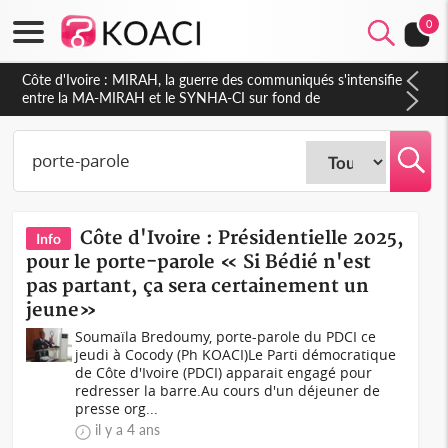
0
Côte d'Ivoire : Indépendance 2026, Thiam plaide pour un
environnement démocratique plus apaisé
Côte d'Ivoire : Présidentielle 2025,
Info
pour le porte-parole « Si Bédié n'est
pas partant, ça sera certainement un
jeune»
Soumaïla Bredoumy, porte-parole du PDCI ce
jeudi à Cocody (Ph KOACI)Le Parti démocratique
de Côte d'Ivoire (PDCI) apparait engagé pour
redresser la barre.Au cours d'un déjeuner de
presse org...
il y a 4 ans