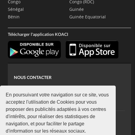
Congo
Congo (RDC)
Sénégal
Guinée
Bénin
Guinée Equatorial
Télécharger l'application KOACI
NOUS CONTACTER
contact@koaci.com
koaci@yahoo.fr
En poursuivant votre navigation sur ce site, vous
+225 07 08 85 52 93
acceptez l'utilisation de Cookies pour vous
proposer des publicités adaptées à vos centres
d'intérêts, pour réaliser des statistiques de
NEWSLETTER
navigation, et pour faciliter le partage
Restez connecté via notre newsletter
d'information sur les réseaux sociaux.