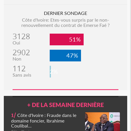
DERNIER SONDAGE
Côte d'Ivoire: Etes-vous surpris par le non-
renouvellement du contrat de Emerse Faé ?
3128
51%
Oui
2902
47%
Non
112
2%
Sans avis
+ DE LA SEMAINE DERNIÈRE
1/
Côte d'Ivoire : Fraude dans le
domaine foncier, Ibrahime
Coulibal...