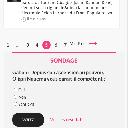
parole de Laurent Gbagbo, Justin Katinan Koné,
s’étend sur l’origine de&nbsp;la situation post-
électorale.Selon le cadre du Front Populaire Ivo...
il y a 5 ans
Voir Plus
1
...
3
4
5
6
7
SONDAGE
Gabon : Depuis son ascension au pouvoir,
Oligui Nguema vous parait-il compétent ?
Oui
Non
Sans avis
+ Voir les resultats