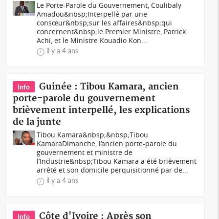
Le Porte-Parole du Gouvernement, Coulibaly
Amadou&nbsp;Interpellé par une
consœur&nbsp;sur les affaires&nbsp;qui
concernent&nbsp;le Premier Ministre, Patrick
Achi, et le Ministre Kouadio Kon...
il y a 4 ans
Guinée : Tibou Kamara, ancien
Info
porte-parole du gouvernement
brièvement interpellé, les explications
de la junte
Tibou Kamara&nbsp;&nbsp;Tibou
KamaraDimanche, l’ancien porte-parole du
gouvernement et ministre de
l’Industrie&nbsp;Tibou Kamara a été brièvement
arrêté et son domicile perquisitionné par de...
il y a 4 ans
Côte d'Ivoire : Après son
Info