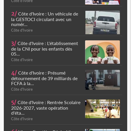
Côte d'Ivoire
2/
Côte d'Ivoire : Un véhicule de
la GESTOCI circulant avec un
numér...
Côte d'Ivoire
3/
Côte d'Ivoire : L'établissement
de la CNI pour les enfants dès
05...
Côte d'Ivoire
4/
Côte d'Ivoire : Présumé
détournement de 39 milliards de
FCFA à la...
Côte d'Ivoire
5/
Côte d'Ivoire : Rentrée Scolaire
2026-2027, vaste opération
d'éta...
Côte d'Ivoire