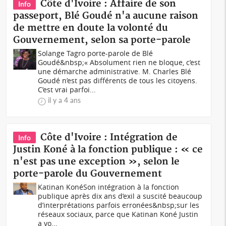
Côte d'Ivoire : Affaire de son
Info
passeport, Blé Goudé n'a aucune raison
de mettre en doute la volonté du
Gouvernement, selon sa porte-parole
Solange Tagro porte-parole de Blé
Goudé&nbsp;« Absolument rien ne bloque, c’est
une démarche administrative. M. Charles Blé
Goudé n’est pas différents de tous les citoyens.
C’est vrai parfoi...
il y a 4 ans
Côte d'Ivoire : Intégration de
Info
Justin Koné à la fonction publique : « ce
n'est pas une exception », selon le
porte-parole du Gouvernement
Katinan KonéSon intégration à la fonction
publique après dix ans d’exil a suscité beaucoup
d’interprétations parfois erronées&nbsp;sur les
réseaux sociaux, parce que Katinan Koné Justin
a vo...