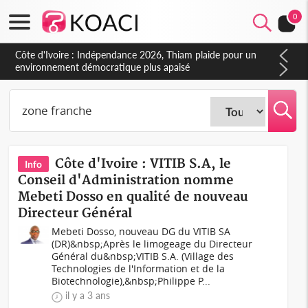
0
Côte d'Ivoire : Indépendance 2026, Thiam plaide pour un
environnement démocratique plus apaisé
Côte d'Ivoire : VITIB S.A, le
Info
Conseil d'Administration nomme
Mebeti Dosso en qualité de nouveau
Directeur Général
Mebeti Dosso, nouveau DG du VITIB SA
(DR)&nbsp;Après le limogeage du Directeur
Général du&nbsp;VITIB S.A. (Village des
Technologies de l'Information et de la
Biotechnologie),&nbsp;Philippe P...
il y a 3 ans