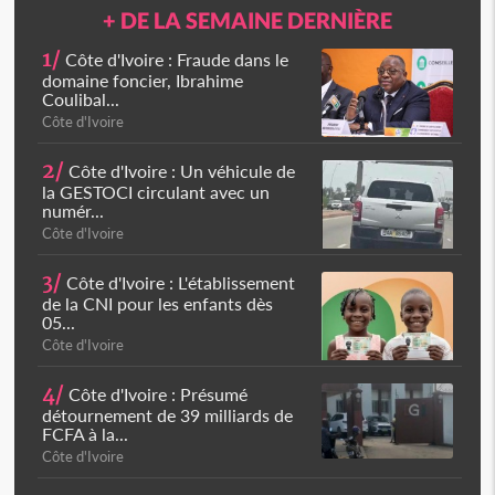
+ DE LA SEMAINE DERNIÈRE
1/
Côte d'Ivoire : Fraude dans le
domaine foncier, Ibrahime
Coulibal...
Côte d'Ivoire
2/
Côte d'Ivoire : Un véhicule de
la GESTOCI circulant avec un
numér...
Côte d'Ivoire
3/
Côte d'Ivoire : L'établissement
de la CNI pour les enfants dès
05...
Côte d'Ivoire
4/
Côte d'Ivoire : Présumé
détournement de 39 milliards de
FCFA à la...
Côte d'Ivoire