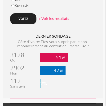
Sans avis
+ Voir les resultats
DERNIER SONDAGE
Côte d'Ivoire: Etes-vous surpris par le non-
renouvellement du contrat de Emerse Faé ?
3128
51%
Oui
2902
47%
Non
112
2%
Sans avis