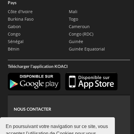
Pays
Côte d'Ivoire
Mali
Burkina Faso
Togo
Gabon
Cameroun
Congo
Congo (RDC)
Sénégal
Guinée
Bénin
Guinée Equatorial
Télécharger l'application KOACI
NOUS CONTACTER
contact@koaci.com
koaci@yahoo.fr
En poursuivant votre navigation sur ce site, vous
acceptez l'utilisation de Cookies pour vous