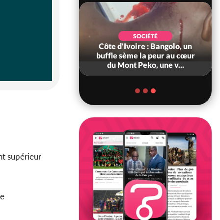
SOCIÉTÉ
SOCIÉTÉ
voire : Attaques
Côte d'Ivoire : Bangolo, un
PDCI-RDA : depuis
buffle sème la peur au cœur
apo Yapo Calic...
du Mont Peko, une v...
nt supérieur
de