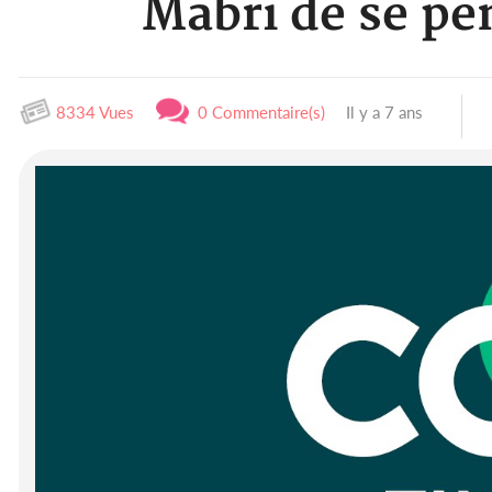
Mabri de se pe
8334 Vues
0 Commentaire(s)
Il y a 7 ans