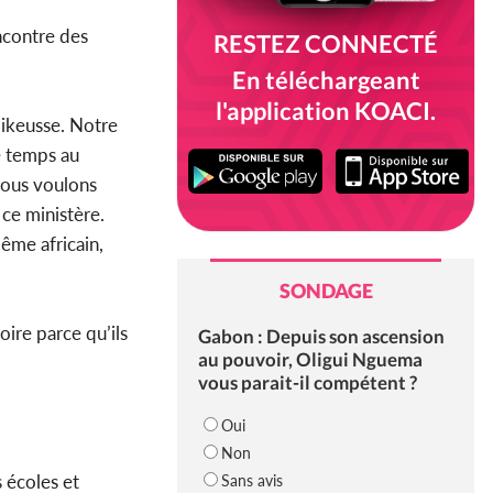
ncontre des
RESTEZ CONNECTÉ
En téléchargeant
l'application KOACI.
oikeusse. Notre
e temps au
nous voulons
 ce ministère.
même africain,
SONDAGE
oire parce qu’ils
Gabon : Depuis son ascension
au pouvoir, Oligui Nguema
vous parait-il compétent ?
Oui
Non
s écoles et
Sans avis