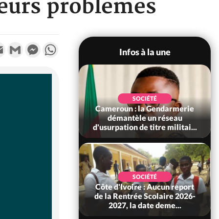
leurs problèmes
k
tter
Email
Gmail
Messenger
WhatsApp
Infos à la une
POLITIQUE
SOCIÉTÉ
Ivoire : Prikro,
Cameroun : la Gendarmerie
té arrive à Abedeni,
démantèle un réseau
Abdul lance...
d'usurpation de titre militai...
SOCIÉTÉ
SOCIÉTÉ
re : Séitifla : Guy
Côte d'Ivoire : Aucun report
a épouse Dago
de la Rentrée Scolaire 2026-
les acquis du d...
2027, la date deme...