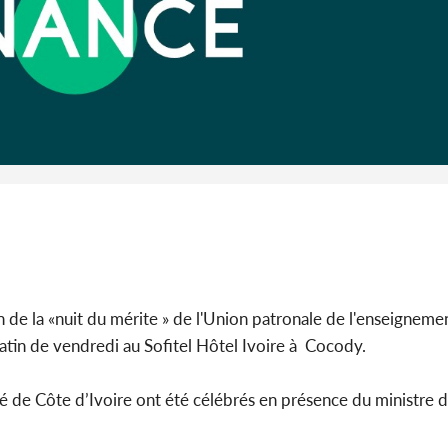
SOCIÉTÉ
Côte d'Ivoire : Gôh, Abel
Djohoré dit viser la
Côte d'I
présidence du Conseil
contre le 
région...
Daloa, Y
e la «nuit du mérite » de l'Union patronale de l'enseigneme
 matin de vendredi au Sofitel Hôtel Ivoire à Cocody.
é de Côte d’Ivoire ont été célébrés en présence du ministre 