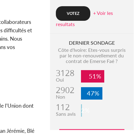
+ Voir les
collaborateurs
resultats
 difficultés et
ains. Nous
DERNIER SONDAGE
ans vos
Côte d'Ivoire: Etes-vous surpris
par le non-renouvellement du
contrat de Emerse Faé ?
3128
51%
Oui
2902
47%
Non
112
de l’Union dont
2%
Sans avis
an Jérémie, Blé