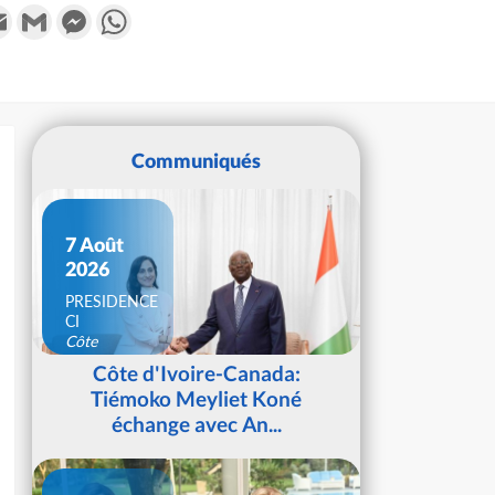
k
tter
Email
Gmail
Messenger
WhatsApp
Communiqués
7 Août
2026
PRESIDENCE
CI
Côte
d'Ivoire
Côte d'Ivoire-Canada:
Tiémoko Meyliet Koné
échange avec An...