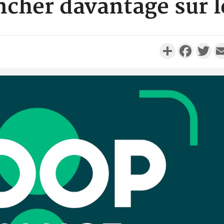
ncher davantage sur 
Partager
Faceboo
Twi
POLITIQUE
Côte d'Ivoire : L'armée en
Côte d'
deuil, décès du colonel-major
l'électrici
Fofié Kouakou Mart...
Awassa 
SOCIÉTÉ
Côte d'Ivoire : Comment
Côte d'Ivoi
Stéphane Kipré a occupé la
Manuel
jeunesse de Gboguhé pend...
présente 