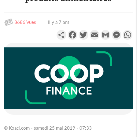
8686 Vues
Il y a 7 ans
Partager
Facebook
Twitter
Email
Gmail
Messen
W
© Koaci.com - samedi 25 mai 2019 - 07:33