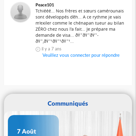
Peace101
Tchiééé... Nos frères et sœurs camérounais
sont développés dêh... A ce rythme je vais
m'exiler comme le chénapan tueur au bilan
ZÉRO chez nous l'a fait... Je prépare ma
demande de visa... ðŸ˜­ðŸ˜­ðŸ˜­
ðŸ˜‚ðŸ˜¹ðŸ˜¹ðŸ˜¹...
il y a 7 ans
Veuillez vous connecter pour répondre
Communiqués
7 Août