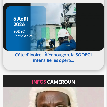
6 Août
2026
SODECI
Côte d'Ivoire
Côte d'Ivoire : À Yopougon, la SODECI
intensifie les opéra...
INFOS
CAMEROUN