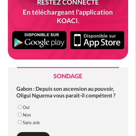
RESTEZ CONNECTÉ
En téléchargeant l'application
KOACI.
SONDAGE
Gabon : Depuis son ascension au pouvoir,
Oligui Nguema vous parait-il compétent ?
Oui
Non
Sans avis