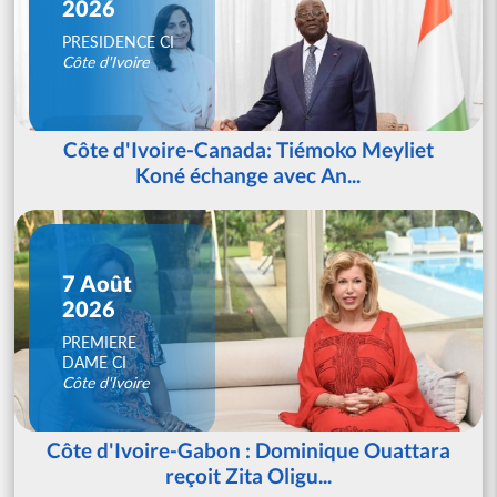
2026
PRESIDENCE CI
Côte d'Ivoire
Côte d'Ivoire-Canada: Tiémoko Meyliet
Koné échange avec An...
7 Août
2026
PREMIERE
DAME CI
Côte d'Ivoire
Côte d'Ivoire-Gabon : Dominique Ouattara
reçoit Zita Oligu...