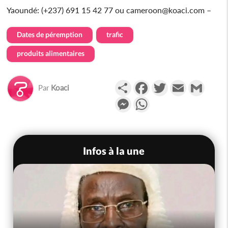
Yaoundé: (+237) 691 15 42 77 ou cameroon@koaci.com –
Dates de péremption
trafic
produits alimentaires
Partager
Facebook
Twitter
Email
Gmail
Par
Koaci
Messenger
WhatsApp
Infos à la une