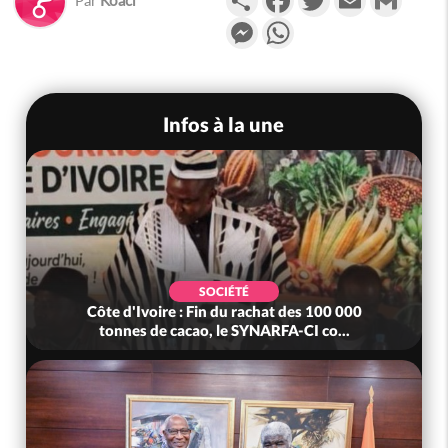
Messenger
WhatsApp
Infos à la une
ÉTÉ
SOCIÉTÉ
u rachat des 100 000
Côte d'Ivoire : MIRAH, bras de 
e SYNARFA-CI co...
mutuelle, le SYNHA-CI s