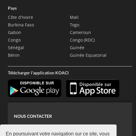
Pays
Côte d'Ivoire
Mali
Burkina Faso
Togo
Gabon
Cameroun
Congo
Congo (RDC)
Sénégal
Guinée
Bénin
Guinée Equatorial
Télécharger l'application KOACI
NOUS CONTACTER
contact@koaci.com
koaci@yahoo.fr
En poursuivant votre navigation sur ce site, vous