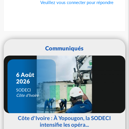
Veuillez vous connecter pour répondre
Communiqués
6 Août
2026
SODECI
Côte d'Ivoire
Côte d'Ivoire : À Yopougon, la SODECI
intensifie les opéra...