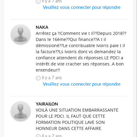
il y a 7 ans
Veuillez vous connecter pour répondre
NAKA
Arrêtez ça !!Comment vie t il??Depuis 2018??
Dans le 16ème??Qui finance??A t il
démissioné??Le contribuable Ivoiris paie t il
la facture??Ls Ivoiris dont vs demandez la
confiance attendent ds réponses.LE PDCI a
intérêt de vite cracher ses réponses..A bon
entendeur!!
il y a 7 ans
Veuillez vous connecter pour répondre
YAIRAILON
VOILÀ UNE SITUATION EMBARRASSANTE
POUR LE PDCI. IL FAUT QUE CETTE
FORMATION POLITIQUE LAVE SON
HONNEUR DANS CETTE AFFAIRE.
il y a 7 ans