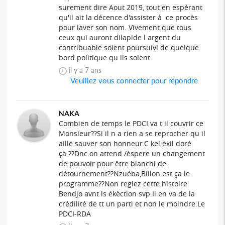
surement dire Aout 2019, tout en espérant
qu'il ait la décence d'assister à ce procès
pour laver son nom. Vivement que tous
ceux qui auront dilapide l argent du
contribuable soient poursuivi de quelque
bord politique qu ils soient.
il y a 7 ans
Veuillez vous connecter pour répondre
NAKA
Combien de temps le PDCI va t il couvrir ce
Monsieur??Si il n a rien a se reprocher qu il
aille sauver son honneur.C kel èxil doré
çà ??Dnc on attend /èspere un changement
de pouvoir pour être blanchi de
détournement??Nzuéba,Billon est ça le
programme??Non reglez cette histoire
Bendjo avnt ls ékèction svp.Il en va de la
crédilité de tt un parti et non le moindre.Le
PDCI-RDA