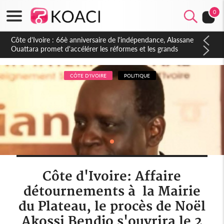
0
Côte d'Ivoire : À Abidjan, Amadou Oury Bah admire le modèle
ivoirien et veut s'en inspirer pour accélérer le développement
de la Guinée
CÔTE D'IVOIRE
POLITIQUE
Côte d'Ivoire: Affaire
détournements à la Mairie
du Plateau, le procès de Noël
Akossi Bendjo s'ouvrira le 2