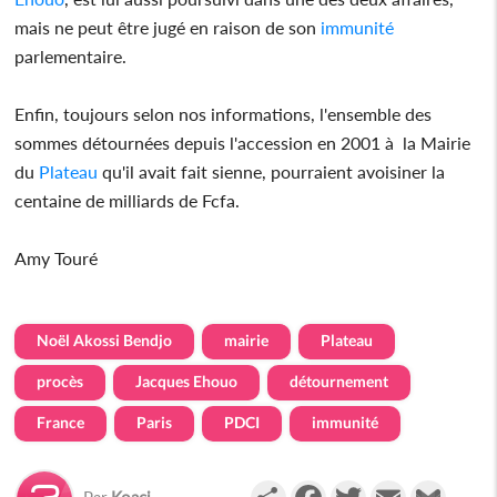
mais ne peut être jugé en raison de son
immunité
parlementaire.
Enfin, toujours selon nos informations, l'ensemble des
sommes détournées depuis l'accession en 2001 à la Mairie
du
Plateau
qu'il avait fait sienne, pourraient avoisiner la
centaine de milliards de Fcfa.
Amy Touré
Noël Akossi Bendjo
mairie
Plateau
procès
Jacques Ehouo
détournement
France
Paris
PDCI
immunité
Partager
Facebook
Twitter
Email
Gmail
Par
Koaci