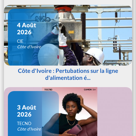
4 Août
2026
CIE
Côte d'Ivoire
Côte d'Ivoire : Pertubations sur la ligne
d'alimentation é...
3 Août
2026
TECNO
Côte d'Ivoire