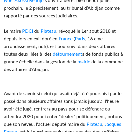
Noël Akossi Bendjo
s'ouvrira bel et bien début juillet
prochain, le 2 précisément, au tribunal d’Abidjan comme
rapporté par des sources judiciaires.
Le maire
PDCI
du
Plateau
, révoqué le 1er aout 2018 et
depuis lors en exil doré en
France
(
Paris
, 16 eme
arrondissement, ndlr), est poursuivi dans deux affaires
toutes deux liées à des
détournement
s de fonds publics à
grande échelle dans la gestion de la
mairie
de la commune
des affaires d'Abidjan.
Avant de savoir si celui qui avait déjà été poursuivi par le
passé dans plusieurs affaires sans jamais jusqu'à l'heure
avoir été jugé, rentrera au pays pour se défendre ou
attendra 2020 pour tenter "dealer" politiquement, notons
que son neveu, l'actuel député maire du
Plateau
,
Jacques
Ehouo
, est lui aussi poursuivi dans une des deux affaires,