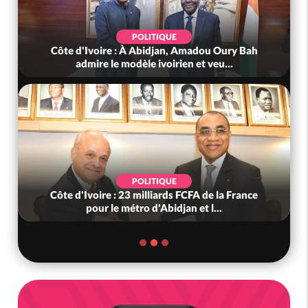
IQUE
POLITIQUE
djan, Amadou Oury Bah
Côte d'Ivoire : Violences tragi
voirien et veu...
(Mé) ayant fait 03 mort
IQUE
SOCIÉTÉ
iards FCFA de la France
Côte d'Ivoire : « On ne veut p
Abidjan et l...
nous », crient des habita