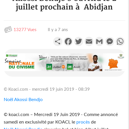
juillet prochain à Abidjan
13277 Vues
Il y a 7 ans
Partager
Facebook
Twitter
Email
Gmail
Messen
W
© Koaci.com - mercredi 19 juin 2019 - 08:39
Noël Akossi Bendjo
© koaci.com – Mercredi 19 Juin 2019 - Comme annoncé
samedi en exclusivité par KOACI, le
procès
de