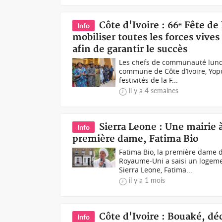
Côte d'Ivoire : 66ᵉ Fête d
Info
mobiliser toutes les forces vive
afin de garantir le succès
Les chefs de communauté lund
commune de Côte d’Ivoire, Yopou
festivités de la F...
il y a 4 semaines
Sierra Leone : Une mairie 
Info
première dame, Fatima Bio
Fatima Bio, la première dame 
Royaume-Uni a saisi un logeme
Sierra Leone, Fatima...
il y a 1 mois
Côte d'Ivoire : Bouaké, dé
Info