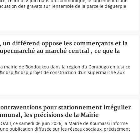
cé, ce lundi 8 juin dans un communiqué, le lancement d’une
acuation des gravats sur l’ensemble de la parcelle déguerpie
, un différend oppose les commerçants et la
supermarché au marché central , ce que la
a mairie de Bondoukou dans la région du Gontougo en justice
du&nbsp;&nbsp;projet de construction d’un supermarché aux
contraventions pour stationnement irrégulier
mmunal, les précisions de la Mairie
OACI, ce samedi 06 juin 2026, la Mairie de Koumassi informe
une publication diffusée sur les réseaux sociaux, précisément