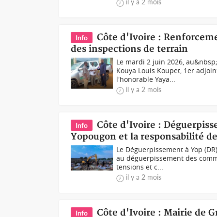
il y a 2 mois
Côte d'Ivoire : Renforceme
Info
des inspections de terrain
Le mardi 2 juin 2026, au&nbsp;
Kouya Louis Koupet, 1er adjoi
l'honorable Yaya...
il y a 2 mois
Côte d'Ivoire : Déguerpis
Info
Yopougon et la responsabilité de 
Le Déguerpissement à Yop (DR)
au déguerpissement des commer
tensions et c...
il y a 2 mois
Côte d'Ivoire : Mairie de 
Info