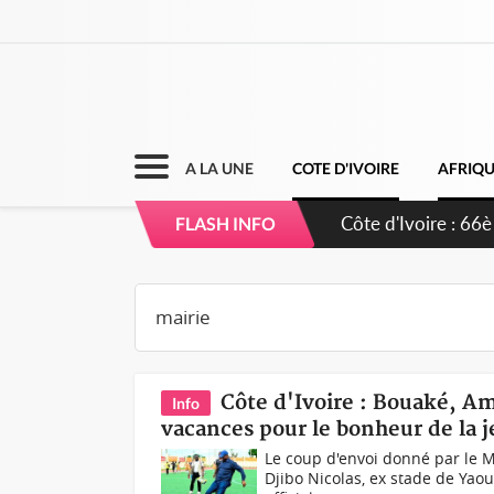
A LA UNE
COTE D'IVOIRE
AFRIQ
Côte d'Ivoire : À
FLASH INFO
développement d
Côte d'Ivoire : Bouaké, Am
Info
vacances pour le bonheur de la 
Le coup d'envoi donné par le 
Djibo Nicolas, ex stade de Yao