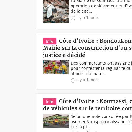
La Mairie de Koumassi a annon
opération d’enlèvement et d’év
de la cité...
il y a 1 mois
Côte d'Ivoire : Bondoukou
Info
Mairie sur la construction d'un 
justice a décidé
Des commerçants ont assigné l
pour contester la régularité 
abords du marc...
il y a 1 mois
Côte d'Ivoire : Koumassi, 
Info
de véhicules sur le territoire co
Selon une note consultée par K
avoir eu&nbsp;connaissance d’
sur la pl...