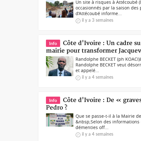
Un site à risques à Attécoubé 
occasionnés par la saison des p
d’Attécoubé informe...
il y a 3 semaines
Côte d'Ivoire : Un cadre 
Info
mairie pour transformer Jacquev
Randolphe BECKET (ph KOACI)&n
Randolphe BECKET veut désormai
et appelé...
il y a 4 semaines
Côte d'Ivoire : De « grav
Info
Pedro ?
Que se passe-t-il à la Mairie 
&nbsp;Selon des informations 
démenties off...
il y a 4 semaines