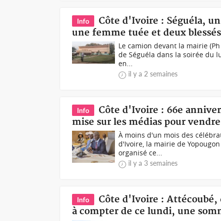
Côte d'Ivoire : Séguéla, u
Info
une femme tuée et deux blessé
Le camion devant la mairie (Ph 
de Séguéla dans la soirée du l
en...
il y a 2 semaines
Côte d'Ivoire : 66e anniv
Info
mise sur les médias pour vendr
À moins d'un mois des célébra
d'Ivoire, la mairie de Yopougon
organisé ce...
il y a 3 semaines
Côte d'Ivoire : Attécoubé,
Info
à compter de ce lundi, une som