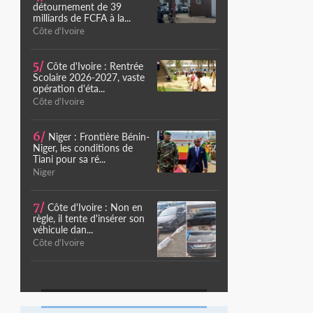
détournement de 39
milliards de FCFA à la...
Côte d'Ivoire
5/
Côte d'Ivoire : Rentrée
Scolaire 2026-2027, vaste
opération d'éta...
Côte d'Ivoire
6/
Niger : Frontière Bénin-
Niger, les conditions de
Tiani pour sa ré...
Niger
7/
Côte d'Ivoire : Non en
règle, il tente d'insérer son
véhicule dan...
Côte d'Ivoire