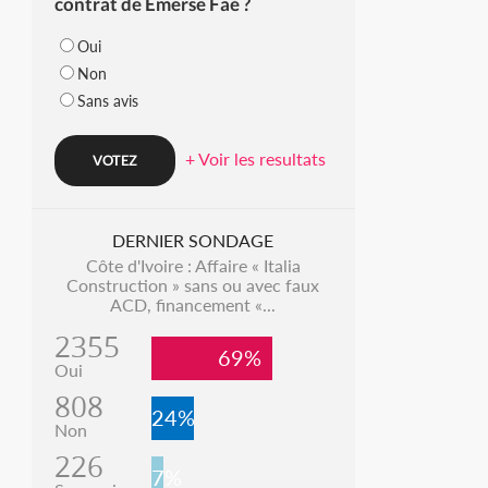
contrat de Emerse Faé ?
Oui
Non
Sans avis
+ Voir les resultats
DERNIER SONDAGE
Côte d'Ivoire : Affaire « Italia
Construction » sans ou avec faux
ACD, financement «...
2355
69%
Oui
808
24%
Non
226
7%