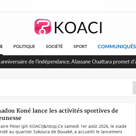
COMMUNIQUÉS
UE
POLITIQUE
SOCIÉTÉ
SPORT
 Abidjan, Amadou Oury Bah admire le modèle ivoirien et veut s'
e la Guinée
adou Koné lance les activités sportives de
jeunesse
Maire Peter (ph KOACI)&nbsp;Ce samedi 1er août 2026, le stade
undé au quartier Sokoura de Bouaké, a accueilli le lancement