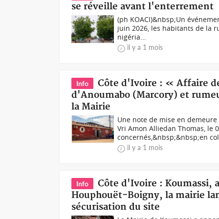
se réveille avant l'enterrement
(ph KOACI)&nbsp;Un événement 
juin 2026, les habitants de la 
nigéria...
il y a 1 mois
Côte d'Ivoire : « Affaire 
Info
d'Anoumabo (Marcory) et rumeur
la Mairie
Une note de mise en demeure s
Vri Amon Alliedan Thomas, le 05
concernés,&nbsp;&nbsp;en col.
il y a 1 mois
Côte d'Ivoire : Koumassi, 
Info
Houphouët-Boigny, la mairie lan
sécurisation du site