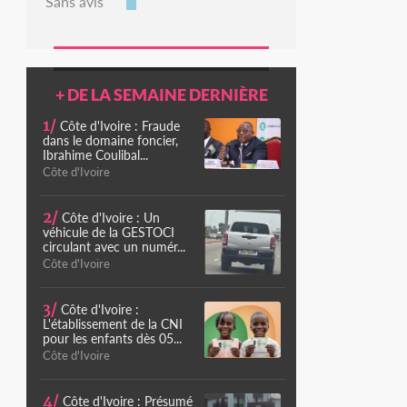
Sans avis
+ DE LA SEMAINE DERNIÈRE
1/
Côte d'Ivoire : Fraude
dans le domaine foncier,
Ibrahime Coulibal...
Côte d'Ivoire
2/
Côte d'Ivoire : Un
véhicule de la GESTOCI
circulant avec un numér...
Côte d'Ivoire
3/
Côte d'Ivoire :
L'établissement de la CNI
pour les enfants dès 05...
Côte d'Ivoire
4/
Côte d'Ivoire : Présumé