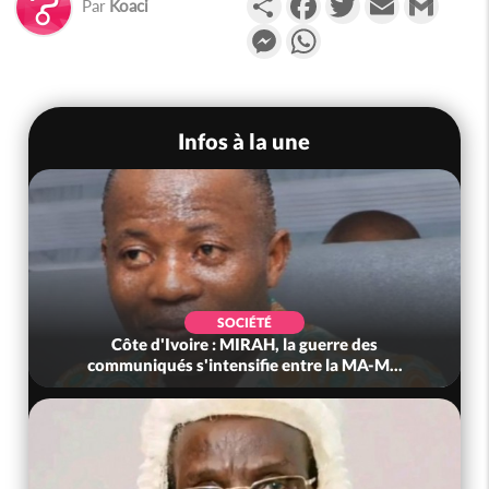
Par
Koaci
Messenger
WhatsApp
Infos à la une
SOCIÉTÉ
Côte d'Ivoire : MIRAH, la guerre des
communiqués s'intensifie entre la MA-M...