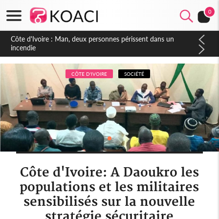
0
Côte d'Ivoire : Séileu, la célébration de la fête nationale
transformée en vaste campagne contre les produits
dépigmentants dangereux
CÔTE D'IVOIRE
SOCIÉTÉ
Côte d'Ivoire: A Daoukro les
populations et les militaires
sensibilisés sur la nouvelle
stratégie sécuritaire