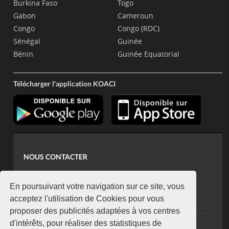
Burkina Faso
Togo
Gabon
Cameroun
Congo
Congo (RDC)
Sénégal
Guinée
Bénin
Guinée Equatorial
Télécharger l'application KOACI
NOUS CONTACTER
contact@koaci.com
koaci@yahoo.fr
En poursuivant votre navigation sur ce site, vous
+225 07 08 85 52 93
acceptez l'utilisation de Cookies pour vous
proposer des publicités adaptées à vos centres
d'intérêts, pour réaliser des statistiques de