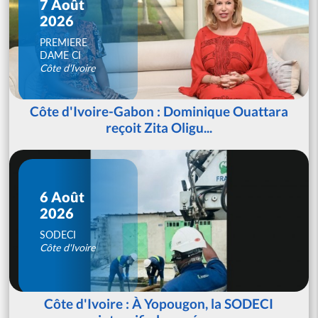
7 Août
2026
PREMIERE
DAME CI
Côte d'Ivoire
Côte d'Ivoire-Gabon : Dominique Ouattara
reçoit Zita Oligu...
6 Août
2026
SODECI
Côte d'Ivoire
Côte d'Ivoire : À Yopougon, la SODECI