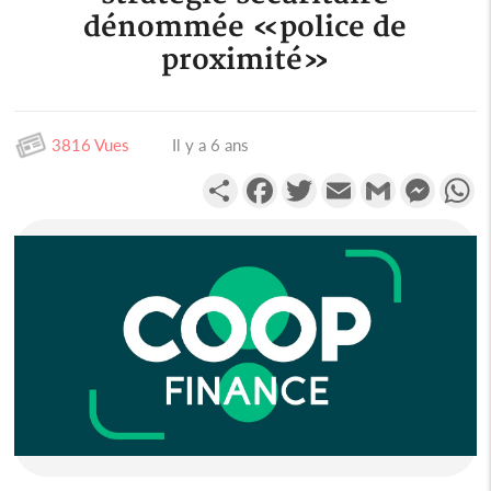
dénommée «police de
proximité»
3816 Vues
Il y a 6 ans
Partager
Facebook
Twitter
Email
Gmail
Messen
W