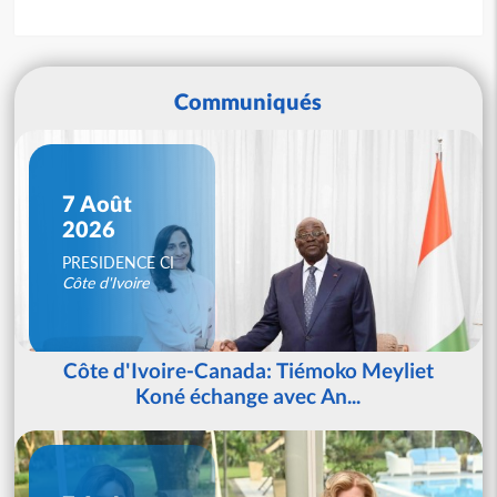
Communiqués
7 Août
2026
PRESIDENCE CI
Côte d'Ivoire
Côte d'Ivoire-Canada: Tiémoko Meyliet
Koné échange avec An...