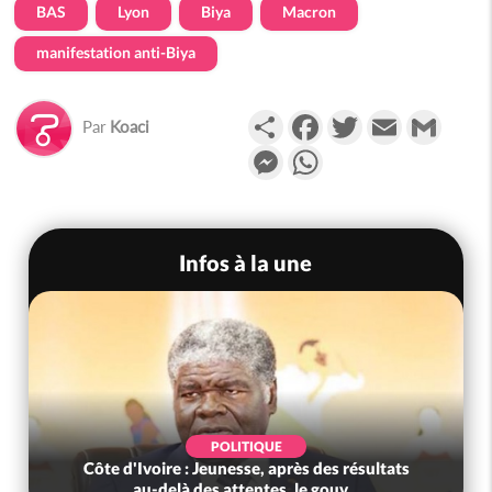
BAS
Lyon
Biya
Macron
manifestation anti-Biya
Partager
Facebook
Twitter
Email
Gmail
Par
Koaci
Messenger
WhatsApp
Infos à la une
POLITIQUE
sous le choc, trois
Côte d'Ivoire : Jeunesse, après de
t de viole...
au-delà des attentes, le go