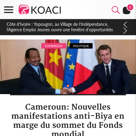
0
Côte d'Ivoire : Yopougon, au Village de l'Indépendance,
l'Agence Emploi Jeunes ouvre une fenêtre d'opportunités
pour la jeunesse ivoirienne
CAMEROUN
POLITIQUE
Cameroun: Nouvelles
manifestations anti-Biya en
marge du sommet du Fonds
mondial