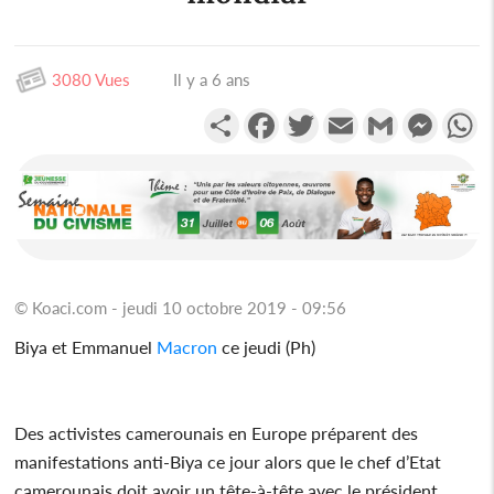
3080 Vues
Il y a 6 ans
Partager
Facebook
Twitter
Email
Gmail
Messen
W
© Koaci.com - jeudi 10 octobre 2019 - 09:56
Biya et Emmanuel
Macron
ce jeudi (Ph)
Des activistes camerounais en Europe préparent des
manifestations anti-Biya ce jour alors que le chef d’Etat
camerounais doit avoir un tête-à-tête avec le président