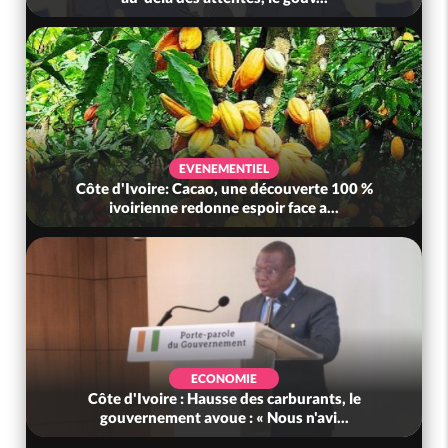
E
EVENEMENTIEL
le Conseil tourne
Côte d'Ivoire: Cacao, une décou
 du rachat e...
ivoirienne redonne espoir fac
ENT
ECONOMIE
permis aurifères et
Côte d'Ivoire : Hausse des carbu
res, le gou...
gouvernement avoue : « Nous n