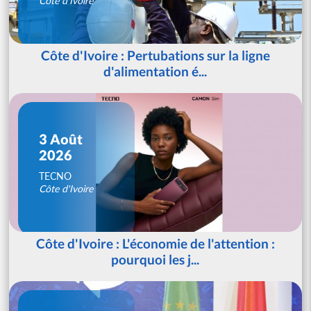
Côte d'Ivoire
Côte d'Ivoire : Pertubations sur la ligne
d'alimentation é...
3 Août
2026
TECNO
Côte d'Ivoire
Côte d'Ivoire : L'économie de l'attention :
pourquoi les j...