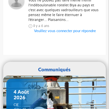
Vous ne pouvez pas faire même frémir
l'indéboulonable roitelet Biya au pays et
c'est avec quelques vadrouilleurs que vous
pensez même le faire éternuer à
l'étranger... Plaisantins...
il y a 6 ans
Veuillez vous connecter pour répondre
Communiqués
4 Août
2026
CIE