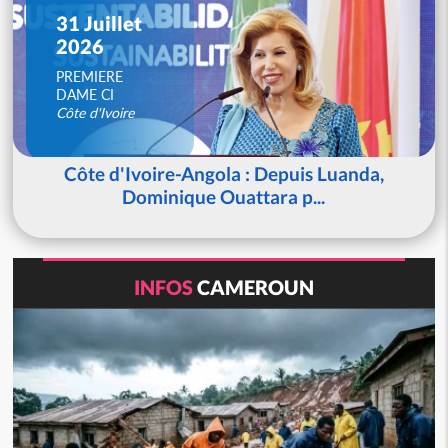
31 Juillet
2026
PREMIERE
DAME CI
Côte d'Ivoire
Côte d'Ivoire-Angola : Depuis Luanda,
Dominique Ouattara p...
INFOS
CAMEROUN