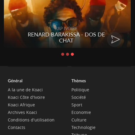
RAP IVOIRE
YILIM - BONNE PLACE
RENA
Général
Thèmes
A la une de Koaci
Politique
Koaci Côte d'Ivoire
Société
Koaci Afrique
Sport
Archives Koaci
Economie
Conditions d'utilisation
Culture
Contacts
Technologie
Tribune