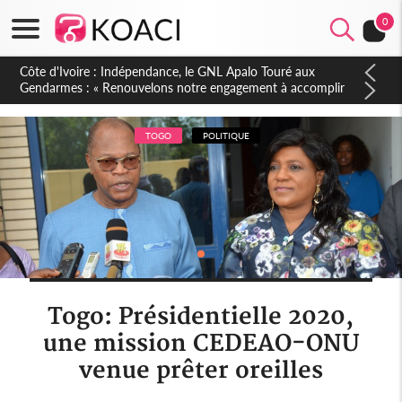
0
Sierra Leone : Un projet de réforme constitutionnelle en
gestation, points clés des amendements, un exclu d'avance
TOGO
POLITIQUE
Togo: Présidentielle 2020,
une mission CEDEAO-ONU
venue prêter oreilles