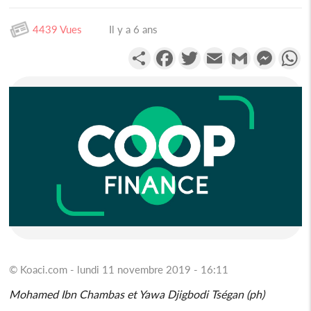
4439 Vues
Il y a 6 ans
Partager
Facebook
Twitter
Email
Gmail
Messen
W
© Koaci.com - lundi 11 novembre 2019 - 16:11
Mohamed Ibn Chambas et Yawa Djigbodi Tségan (ph)