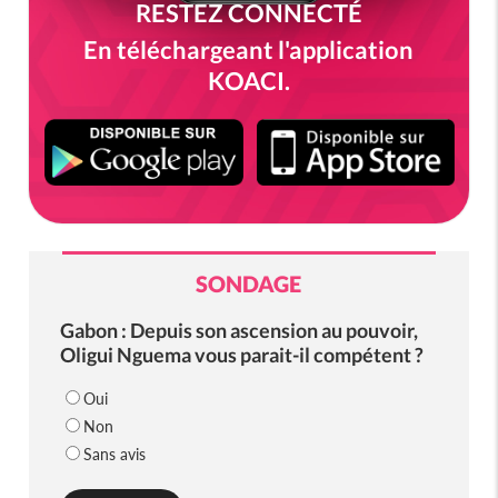
RESTEZ CONNECTÉ
En téléchargeant l'application
KOACI.
SONDAGE
Gabon : Depuis son ascension au pouvoir,
Oligui Nguema vous parait-il compétent ?
Oui
Non
Sans avis