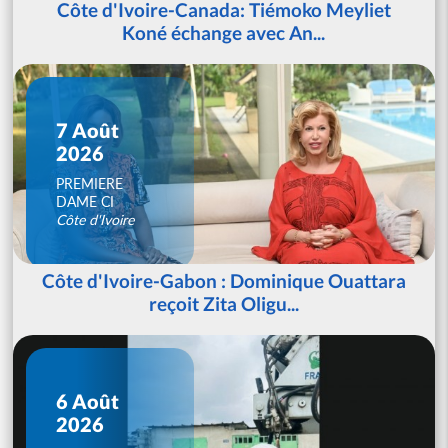
Côte d'Ivoire-Canada: Tiémoko Meyliet
Koné échange avec An...
7 Août
2026
PREMIERE
DAME CI
Côte d'Ivoire
Côte d'Ivoire-Gabon : Dominique Ouattara
reçoit Zita Oligu...
6 Août
2026