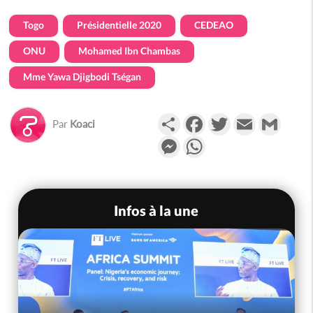
Togo
Présidentielle 2020
CEDEAO
ONU
Mohamed Ibn Chambas
Mme Yawa Djigbodi Tségan
Partager
Facebook
Twitter
Email
Gmail
Par
Koaci
Messenger
WhatsApp
Infos à la une