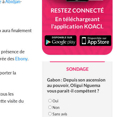
e
à
Abidjan
-
RESTEZ CONNECTÉ
En téléchargeant
l'application KOACI.
 aura finalement
la présence de
irée des
Ebony
.
SONDAGE
porter la
Gabon : Depuis son ascension
au pouvoir, Oligui Nguema
vous parait-il compétent ?
ous les
tte visite du
Oui
Non
Sans avis