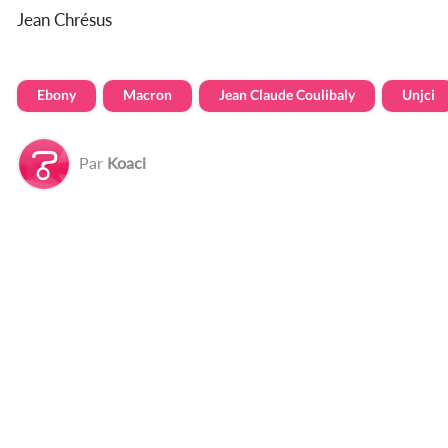
Jean Chrésus
Ebony
Macron
Jean Claude Coulibaly
Unjci
Par
Koaci