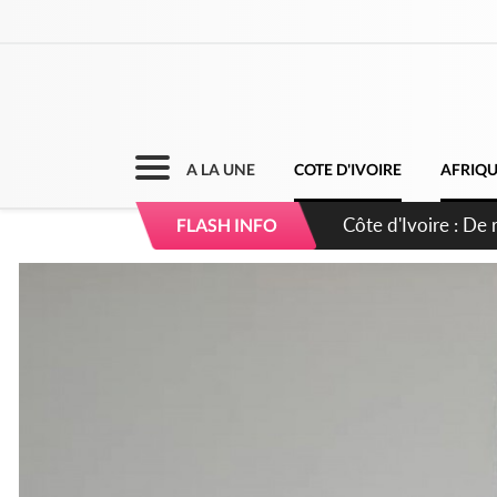
A LA UNE
COTE D'IVOIRE
AFRIQ
Côte d'Ivoire : 66e
FLASH INFO
puissance et réaff