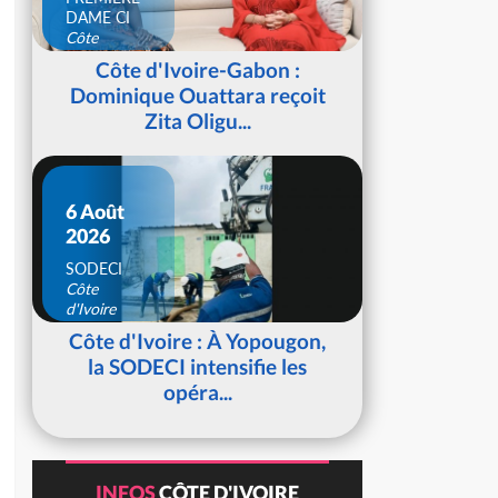
DAME CI
Côte
d'Ivoire
Côte d'Ivoire-Gabon :
Dominique Ouattara reçoit
Zita Oligu...
6 Août
2026
SODECI
Côte
d'Ivoire
Côte d'Ivoire : À Yopougon,
la SODECI intensifie les
opéra...
INFOS
CÔTE D'IVOIRE