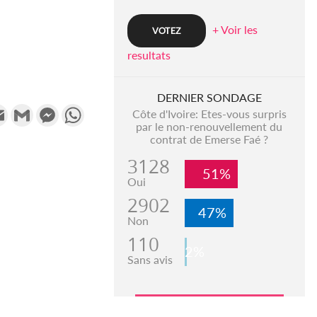
+ Voir les
resultats
DERNIER SONDAGE
k
tter
Email
Gmail
Messenger
WhatsApp
Côte d'Ivoire: Etes-vous surpris
par le non-renouvellement du
contrat de Emerse Faé ?
3128
51%
Oui
2902
47%
Non
110
2%
Sans avis