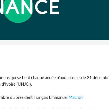
Cameroun :
BAH Ouma
du conse
riens qui se tient chaque année n’aura pas lieu le 21 décembr
 d’Ivoire (UNJCI).
mbre du président Français Emmanuel
Macron
.