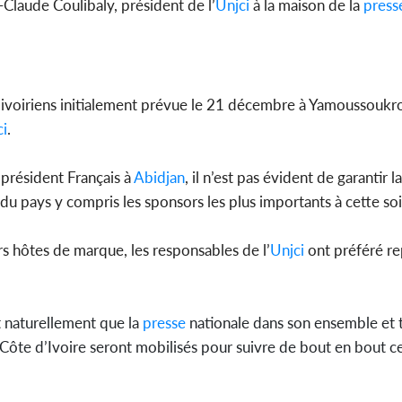
Claude Coulibaly, président de l’
Unjci
à la maison de la
press
 ivoiriens initialement prévue le 21 décembre à Yamoussoukro
ci
.
 président Français à
Abidjan
, il n’est pas évident de garantir 
du pays y compris les sponsors les plus importants à cette so
rs hôtes de marque, les responsables de l’
Unjci
ont préféré re
t naturellement que la
presse
nationale dans son ensemble et t
Côte d’Ivoire seront mobilisés pour suivre de bout en bout ce