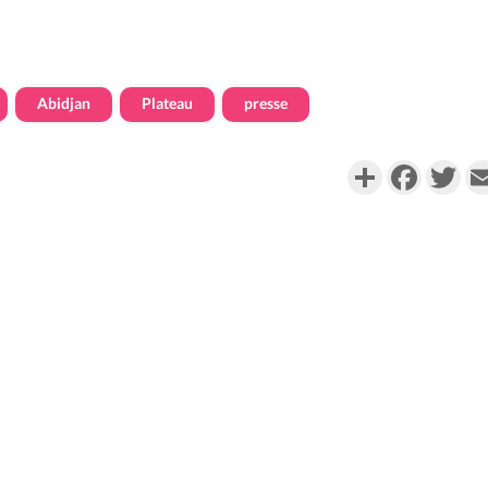
Abidjan
Plateau
presse
Partager
Faceboo
Twi