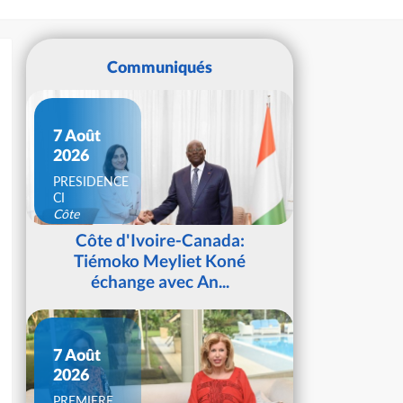
Communiqués
7 Août
2026
PRESIDENCE
CI
Côte
d'Ivoire
Côte d'Ivoire-Canada:
Tiémoko Meyliet Koné
échange avec An...
7 Août
2026
PREMIERE