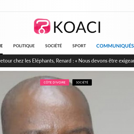
COMMUNIQUÉS
UE
POLITIQUE
SOCIÉTÉ
SPORT
 anniversaire de l'Indépendance, les Forces de Défense et de S
irment leur engagement envers la Nation
CÔTE D'IVOIRE
SOCIÉTÉ