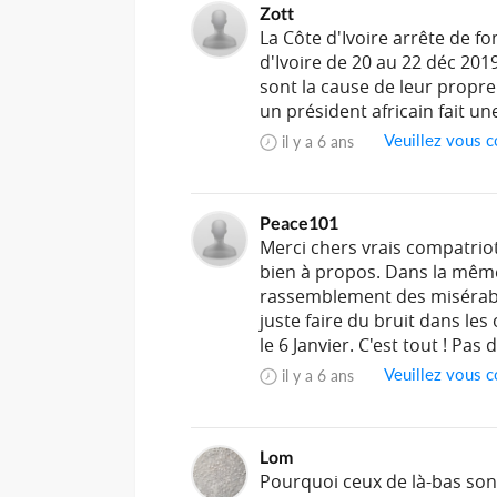
Zott
La Côte d'Ivoire arrête de fo
d'Ivoire de 20 au 22 déc 2019.
sont la cause de leur propre
un président africain fait une
Veuillez vous c
il y a 6 ans
Peace101
Merci chers vrais compatriot
bien à propos. Dans la même
rassemblement des misérable
juste faire du bruit dans les
le 6 Janvier. C'est tout ! Pas
Veuillez vous c
il y a 6 ans
Lom
Pourquoi ceux de là-bas sont