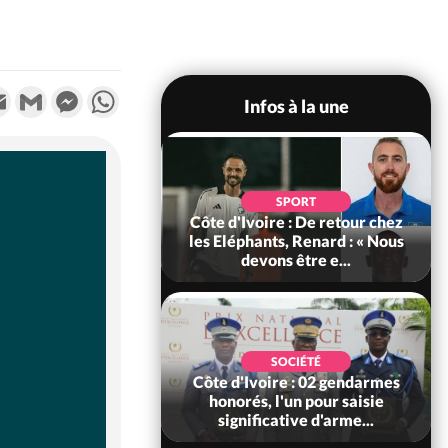
k
tter
Email
Gmail
Messenger
WhatsApp
Infos à la une
POLITIQUE
d'Ivoire : 66e
SPORT
versaire de
Côte d'Ivoire : De retour chez
ance, les Forces de
les Eléphants, Renard : « Nous
fense e...
devons être e...
SOCIÉTÉ
SOCIÉTÉ
voire : Ouattara
Côte d'Ivoire : 02 gendarmes
 sanctions contre
honorés, l'un pour saisie
erpissements i...
significative d'arme...