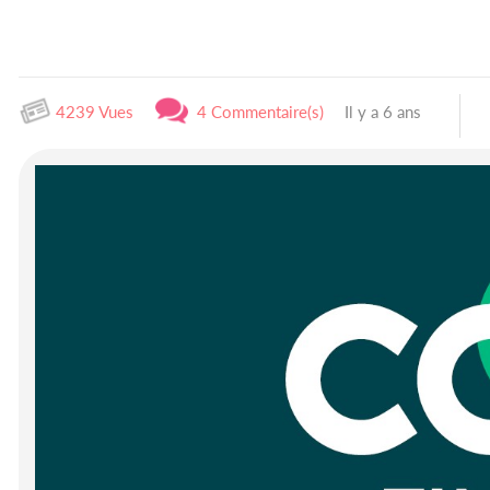
4239 Vues
4 Commentaire(s)
Il y a 6 ans