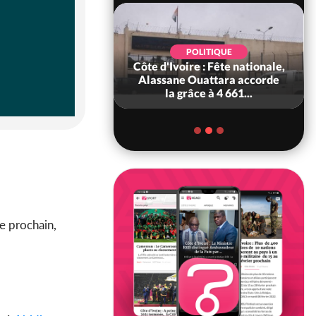
POLITIQUE
POLITIQUE
 Décès à 86 ans de
Côte d'Ivoire : Fête nationale,
rou Sanda pilier
Alassane Ouattara accorde
il constituti...
la grâce à 4 661...
e prochain,