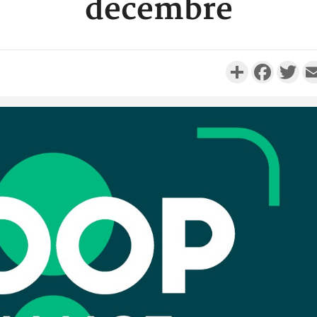
décembre
Partager
Faceboo
Twi
Côte 
anni
l'Indépend
Dé
Côte d'I
promet des
les dégu