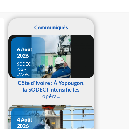
Communiqués
6 Août
2026
SODECI
Côte
d'Ivoire
Côte d'Ivoire : À Yopougon,
la SODECI intensifie les
opéra...
4 Août
2026