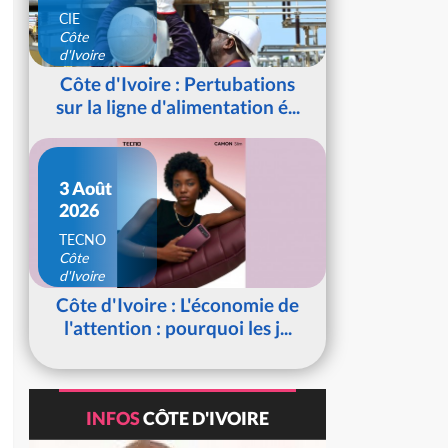
CIE
Côte
d'Ivoire
Côte d'Ivoire : Pertubations
sur la ligne d'alimentation é...
3 Août
2026
TECNO
Côte
d'Ivoire
Côte d'Ivoire : L'économie de
l'attention : pourquoi les j...
INFOS
CÔTE D'IVOIRE