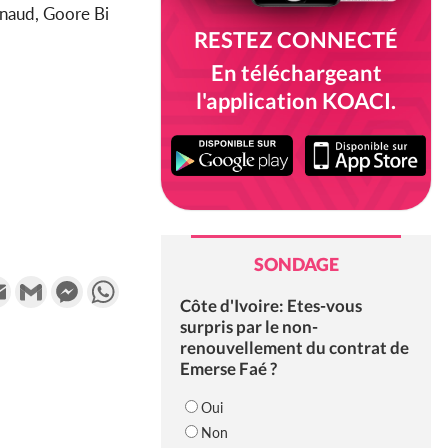
naud, Goore Bi
RESTEZ CONNECTÉ
En téléchargeant
l'application KOACI.
SONDAGE
k
tter
Email
Gmail
Messenger
WhatsApp
Côte d'Ivoire: Etes-vous
surpris par le non-
renouvellement du contrat de
Emerse Faé ?
Oui
Non