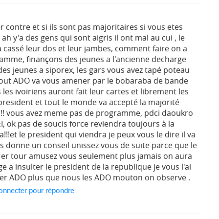
r contre et si ils sont pas majoritaires si vous etes
! ah y'a des gens qui sont aigris il ont mal au cui , le
a cassé leur dos et leur jambes, comment faire on a
gramme, finançons des jeunes a l'ancienne decharge
es jeunes a siporex, les gars vous avez tapé poteau
 bout ADO va vous amener par le bobaraba de bande
es ivoiriens auront fait leur cartes et librement les
 president et tout le monde va accepté la majorité
!!!! vous avez meme pas de programme, pdci daoukro
, ok pas de soucis force reviendra toujours à la
 ca!!!et le president qui viendra je peux vous le dire il va
s donne un conseil unissez vous de suite parce que le
1er tour amusez vous seulement plus jamais on aura
a insulter le president de la republique je vous l'ai
etter ADO plus que nous les ADO mouton on observe .
onnecter pour répondre