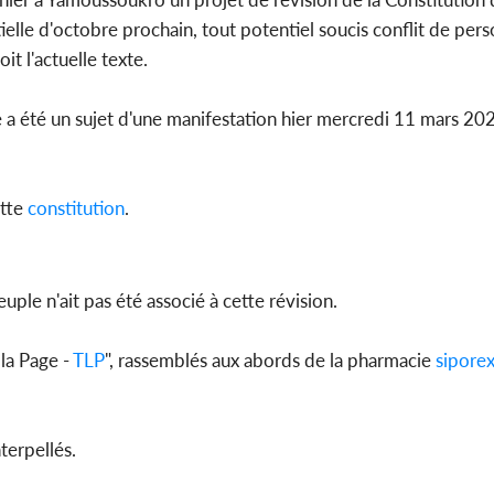
ielle d'octobre prochain, tout potentiel soucis conflit de pers
it l'actuelle texte.
Côte d'Iv
 a été un sujet d'une manifestation hier mercredi 11 mars 20
Amadou Ou
modèle i
ette
constitution
.
euple n'ait pas été associé à cette révision.
 la Page -
TLP
", rassemblés aux abords de la pharmacie
sipore
terpellés.