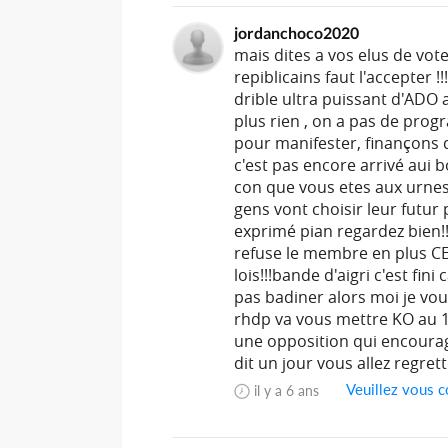
jordanchoco2020
mais dites a vos elus de vote
repiblicains faut l'accepter !!
drible ultra puissant d'ADO 
plus rien , on a pas de pro
pour manifester, finançons d
c'est pas encore arrivé aui
con que vous etes aux urnes l
gens vont choisir leur futur
exprimé pian regardez bien
refuse le membre en plus CEI
lois!!!bande d'aigri c'est fini
pas badiner alors moi je vou
rhdp va vous mettre KO au 
une opposition qui encourage 
dit un jour vous allez regr
Veuillez vous c
il y a 6 ans