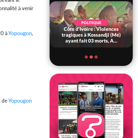
onnalité à venir
POLITIQUE
POLITIQUE
oire : À Abidjan,
Côte d'Ivoire : Violences
20 à
Yopougon
,
ry Bah admire le
tragiques à Kossandji (Mé)
voirien et veu...
ayant fait 03 morts, A...
x
de
Yopougon