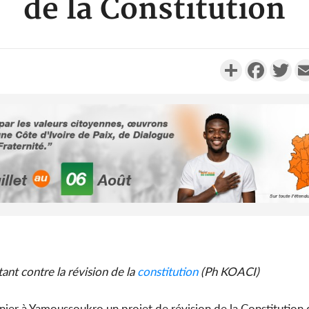
de la Constitution
Partager
Faceboo
Twi
Côte d'Ivoi
Mamad
conseiller
Côte d'Ivo
ant contre la révision de la
constitution
(Ph KOACI)
des 100 00
le SYN
nier à Yamoussoukro un projet de révision de la Constitution 