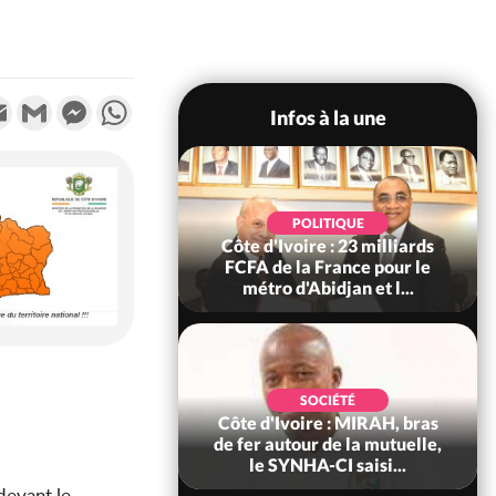
k
tter
Email
Gmail
Messenger
WhatsApp
Infos à la une
POLITIQUE
POLITIQUE
re : Décrispation ?
Côte d'Ivoire : 23 milliards
ou Traoré ex
FCFA de la France pour le
 de Soro a recou...
métro d'Abidjan et l...
SOCIÉTÉ
SOCIÉTÉ
ire : Fin du rachat
Côte d'Ivoire : MIRAH, bras
0 tonnes de cacao,
de fer autour de la mutuelle,
ARFA-CI co...
le SYNHA-CI saisi...
devant le