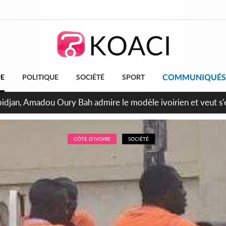
COMMUNIQUÉS
UE
POLITIQUE
SOCIÉTÉ
SPORT
milliards FCFA de la France pour le métro d'Abidjan et les Ag
projets structurants
CÔTE D'IVOIRE
SOCIÉTÉ