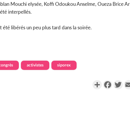
ablan Mouchi elysée, Koffi Odoukou Anselme, Oueza Brice Ar
té interpellés.
 été libérés un peu plus tard dans la soirée.
congrès
activistes
siporex
Partager
Faceboo
Twi