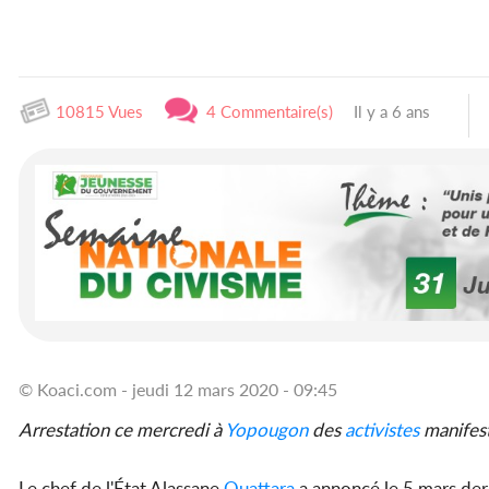
10815 Vues
4 Commentaire(s)
Il y a 6 ans
© Koaci.com - jeudi 12 mars 2020 - 09:45
Arrestation ce mercredi à
Yopougon
des
activistes
manifest
Le chef de l'État Alassane
Ouattara
a annoncé le 5 mars der