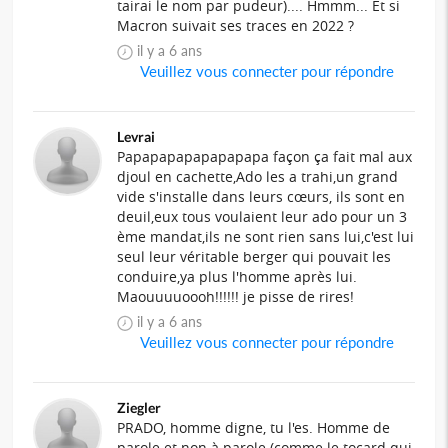
tairai le nom par pudeur).... Hmmm... Et si
Macron suivait ses traces en 2022 ?
il y a 6 ans
Veuillez vous connecter pour répondre
Levrai
Papapapapapapapapa façon ça fait mal aux
djoul en cachette,Ado les a trahi,un grand
vide s'installe dans leurs cœurs, ils sont en
deuil,eux tous voulaient leur ado pour un 3
ème mandat,ils ne sont rien sans lui,c'est lui
seul leur véritable berger qui pouvait les
conduire,ya plus l'homme après lui.
Maouuuuoooh!!!!!! je pisse de rires!
il y a 6 ans
Veuillez vous connecter pour répondre
Ziegler
PRADO, homme digne, tu l'es. Homme de
parole et non à parole (comme le tocard qui