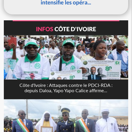
intensifie les opéra...
INFOS
CÔTE D'IVOIRE
Côte d'Ivoire : Attaques contre le PDCI-RDA :
depuis Daloa, Yapo Yapo Calice affirme...