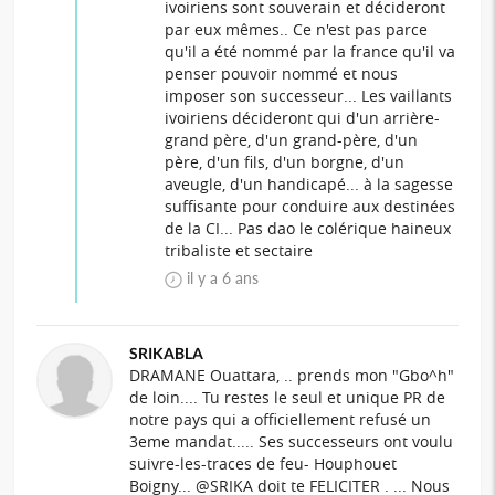
ivoiriens sont souverain et décideront
par eux mêmes.. Ce n'est pas parce
qu'il a été nommé par la france qu'il va
penser pouvoir nommé et nous
imposer son successeur... Les vaillants
ivoiriens décideront qui d'un arrière-
grand père, d'un grand-père, d'un
père, d'un fils, d'un borgne, d'un
aveugle, d'un handicapé... à la sagesse
suffisante pour conduire aux destinées
de la CI... Pas dao le colérique haineux
tribaliste et sectaire
il y a 6 ans
SRIKABLA
DRAMANE Ouattara, .. prends mon "Gbo^h"
de loin.... Tu restes le seul et unique PR de
notre pays qui a officiellement refusé un
3eme mandat..... Ses successeurs ont voulu
suivre-les-traces de feu- Houphouet
Boigny... @SRIKA doit te FELICITER . ... Nous