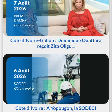
7 Août
2026
PREMIERE
DAME CI
Côte d'Ivoire
Côte d'Ivoire-Gabon : Dominique Ouattara
reçoit Zita Oligu...
6 Août
2026
SODECI
Côte d'Ivoire
Côte d'Ivoire : À Yopougon, la SODECI