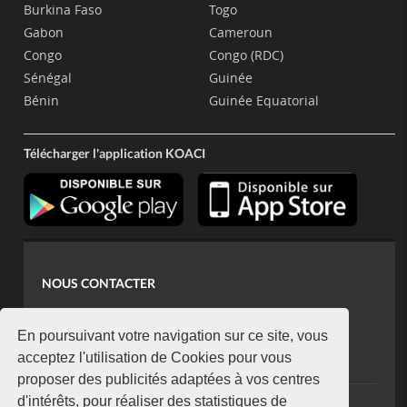
Burkina Faso
Togo
Gabon
Cameroun
Congo
Congo (RDC)
Sénégal
Guinée
Bénin
Guinée Equatorial
Télécharger l'application KOACI
NOUS CONTACTER
contact@koaci.com
koaci@yahoo.fr
En poursuivant votre navigation sur ce site, vous
+225 07 08 85 52 93
acceptez l'utilisation de Cookies pour vous
proposer des publicités adaptées à vos centres
d'intérêts, pour réaliser des statistiques de