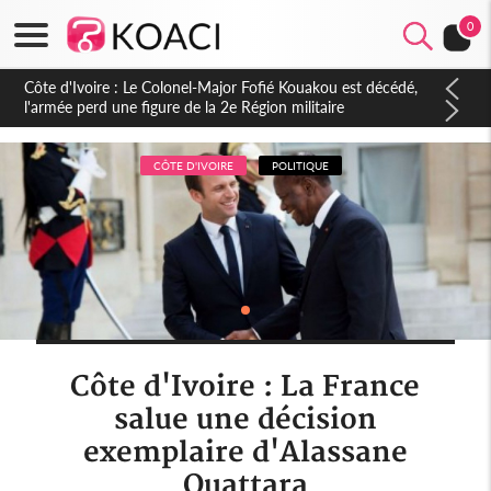
0
Côte d'Ivoire : Le Colonel-Major Fofié Kouakou est décédé,
l'armée perd une figure de la 2e Région militaire
CÔTE D'IVOIRE
POLITIQUE
Côte d'Ivoire : La France
salue une décision
exemplaire d'Alassane
Ouattara