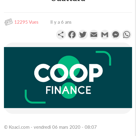
12295 Vues
Il y a 6 ans
Partager
Facebook
Twitter
Email
Gmail
Messen
W
© Koaci.com - vendredi 06 mars 2020 - 08:07