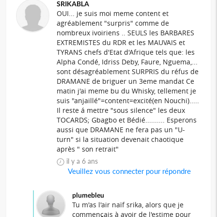
SRIKABLA
OUI... je suis moi meme content et
agréablement "surpris" comme de
nombreux ivoiriens .. SEULS les BARBARES
EXTREMISTES du RDR et les MAUVAIS et
TYRANS chefs d'Etat d'Afrique tels que: les
Alpha Condé, Idriss Deby, Faure, Nguema,...
sont désagréablement SURPRIS du réfus de
DRAMANE de briguer un 3eme mandat Ce
matin j'ai meme bu du Whisky, tellement je
suis "anjaillé"=content=excité(en Nouchi).....
Il reste á mettre "sous silence" les deux
TOCARDS; Gbagbo et Bédié.......... Esperons
aussi que DRAMANE ne fera pas un "U-
turn" si la situation devenait chaotique
après " son retrait"
il y a 6 ans
Veuillez vous connecter pour répondre
plumebleu
Tu m'as l'air naïf srika, alors que je
commençais à avoir de l'estime pour