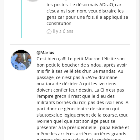
tes postes. Le désormais ADraO, car
c'est ainsi son nom, veut distraire les
gens car pour une fois, il a appliqué sa
constitution.
il y a 6 ans
@Marius
C'est bien ça!!! Le petit Macron félicite son
bon petit le boucher de sindou, après avoir
mis fin à ses velléités d'un 3e mandat. Au
passage, ce n'est pas à «AVE» dramane
ouattara de décider à qui les ivoiriens
doivent confier leur destin. La CI n'est pas
l'empire grec!! Il n'est que le dieu des
militants bornés du rdr, pas des ivoiriens. A
part donc ce génocidaire de sindou qui
s'autoexclue logiquement de la course, tout
ivoirien quel que soit son âge peut se
présenter à la présidentielle : papa Bédié et
même les arrières arrières arrières grands
parents des cancrelats de la maldorante