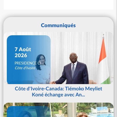
Communiqués
7 Août
2026
PRESIDENCE CI
Côte d'Ivoire
Côte d'Ivoire-Canada: Tiémoko Meyliet
Koné échange avec An...