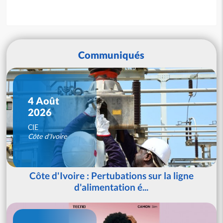
Communiqués
4 Août
2026
CIE
Côte d'Ivoire
Côte d'Ivoire : Pertubations sur la ligne
d'alimentation é...