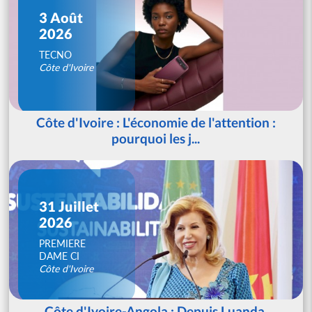
3 Août
2026
TECNO
Côte d'Ivoire
Côte d'Ivoire : L'économie de l'attention :
pourquoi les j...
31 Juillet
2026
PREMIERE
DAME CI
Côte d'Ivoire
Côte d'Ivoire-Angola : Depuis Luanda,