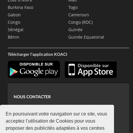
Burkina Faso
Togo
Gabon
Cameroun
Congo
Congo (RDC)
Sénégal
Guinée
Bénin
Guinée Equatorial
Télécharger l'application KOACI
NOUS CONTACTER
contact@koaci.com
koaci@yahoo.fr
En poursuivant votre navigation sur ce site, vous
+225 07 08 85 52 93
acceptez l'utilisation de Cookies pour vous
proposer des publicités adaptées à vos centres