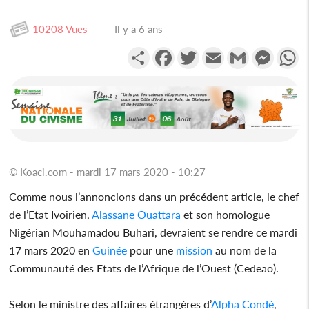
10208 Vues
Il y a 6 ans
Partager
Facebook
Twitter
Email
Gmail
Messen
W
© Koaci.com - mardi 17 mars 2020 - 10:27
Comme nous l’annoncions dans un précédent article, le chef
de l’Etat Ivoirien,
Alassane Ouattara
et son homologue
Nigérian Mouhamadou Buhari, devraient se rendre ce mardi
17 mars 2020 en
Guinée
pour une
mission
au nom de la
Communauté des Etats de l’Afrique de l’Ouest (Cedeao).
Selon le ministre des affaires étrangères d’
Alpha Condé
,