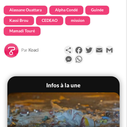
Alassane Ouattara
Alpha Condé
Guinée
Kassi Brou
CEDEAO
mission
Mamadi Touré
Partager
Facebook
Twitter
Email
Gmail
Par
Koaci
Messenger
WhatsApp
Infos à la une