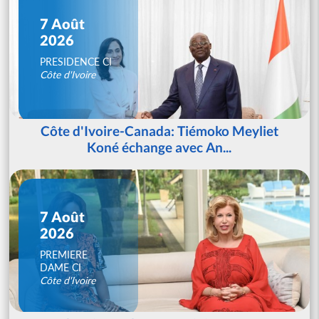
7 Août
2026
PRESIDENCE CI
Côte d'Ivoire
Côte d'Ivoire-Canada: Tiémoko Meyliet
Koné échange avec An...
7 Août
2026
PREMIERE
DAME CI
Côte d'Ivoire