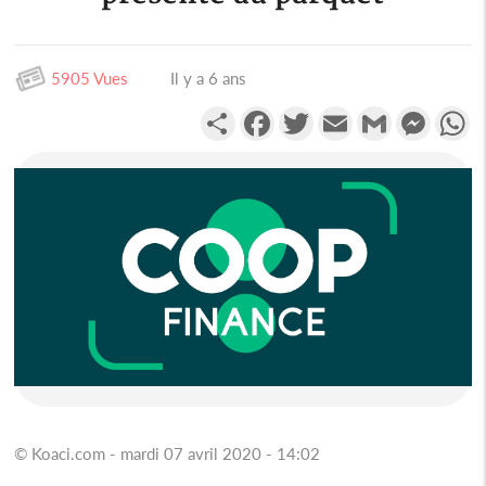
5905 Vues
Il y a 6 ans
Partager
Facebook
Twitter
Email
Gmail
Messen
W
© Koaci.com - mardi 07 avril 2020 - 14:02