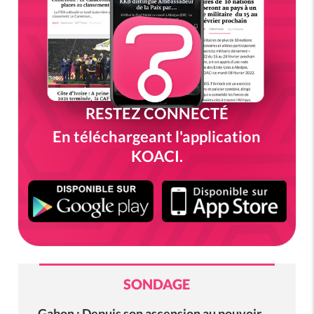
RESTEZ CONNECTÉ
En téléchargeant l'application
KOACI.
SONDAGE
Gabon : Depuis son ascension au pouvoir,