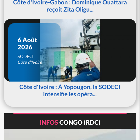
Côte d'Ivoire-Gabon : Dominique Ouattara
reçoit Zita Oligu...
6 Août
2026
SODECI
Côte d'Ivoire
Côte d'Ivoire : À Yopougon, la SODECI
intensifie les opéra...
INFOS
CONGO (RDC)