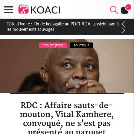
0
Côte d'Ivoire : Ouattara promet des sanctions contre les
déguerpissements illégaux
CONGO (RDC)
POLITIQUE
RDC : Affaire sauts-de-
mouton, Vital Kamhere,
convoqué, ne s'est pas
présenté au parquet