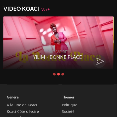
VIDEO KOACI
Voir+
RAP IVOIRE
YILIM - BONNE PLACE
Général
Thèmes
A la une de Koaci
Politique
Koaci Côte d'Ivoire
Société