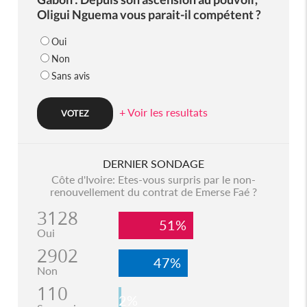
Oligui Nguema vous parait-il compétent ?
Oui
Non
Sans avis
+ Voir les resultats
DERNIER SONDAGE
Côte d'Ivoire: Etes-vous surpris par le non-
renouvellement du contrat de Emerse Faé ?
3128
51%
Oui
2902
47%
Non
110
2%