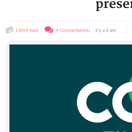
prése
13064 Vues
4 Commentaire(s)
Il y a 6 ans