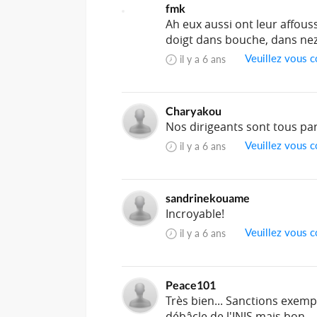
fmk
Ah eux aussi ont leur affous
doigt dans bouche, dans ne
Veuillez vous c
il y a 6 ans
Charyakou
Nos dirigeants sont tous pa
Veuillez vous c
il y a 6 ans
sandrinekouame
Incroyable!
Veuillez vous c
il y a 6 ans
Peace101
Très bien... Sanctions exempl
débâcle de l'INJS mais bon....