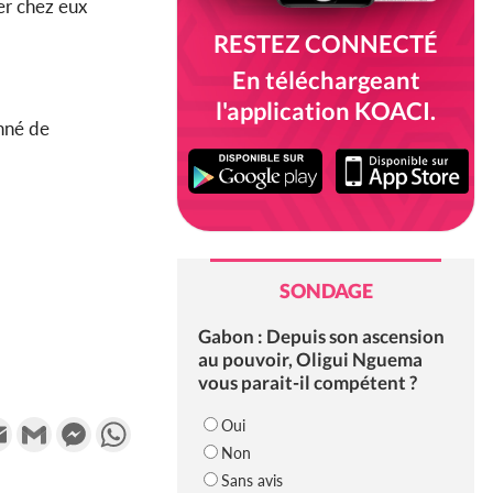
ter chez eux
RESTEZ CONNECTÉ
En téléchargeant
l'application KOACI.
nné de
SONDAGE
Gabon : Depuis son ascension
au pouvoir, Oligui Nguema
vous parait-il compétent ?
k
tter
Email
Gmail
Messenger
WhatsApp
Oui
Non
Sans avis