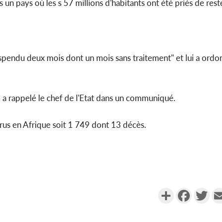
 un pays où les s 57 millions d'habitants ont été priés de res
spendu deux mois dont un mois sans traitement" et lui a ordo
, a rappelé le chef de l'Etat dans un communiqué.
irus en Afrique soit 1 749 dont 13 décès.
Partager
Faceboo
Twi