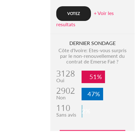
+ Voir les
resultats
DERNIER SONDAGE
Côte d'Ivoire: Etes-vous surpris
par le non-renouvellement du
contrat de Emerse Faé ?
3128
51%
Oui
2902
47%
Non
110
2%
Sans avis