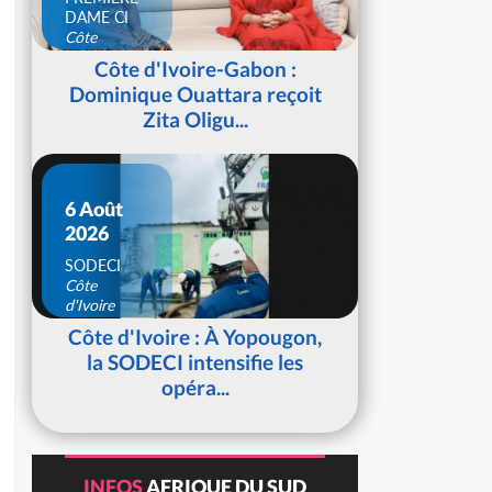
DAME CI
Côte
d'Ivoire
Côte d'Ivoire-Gabon :
Dominique Ouattara reçoit
Zita Oligu...
6 Août
2026
SODECI
Côte
d'Ivoire
Côte d'Ivoire : À Yopougon,
la SODECI intensifie les
opéra...
INFOS
AFRIQUE DU SUD