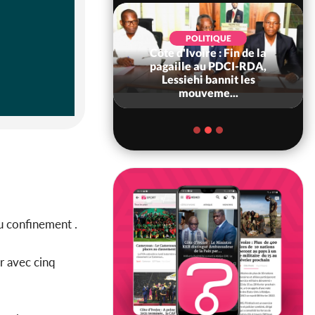
POLITIQUE
Côte d'Ivoire : Fin de la
POLITIQUE
re : Fête nationale,
pagaille au PDCI-RDA,
Ouattara accorde
Lessiehi bannit les
âce à 4 661...
mouveme...
du confinement .
r avec cinq