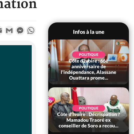
nation
k
tter
Email
Gmail
Messenger
WhatsApp
Infos à la une
POLITIQUE
POLITIQUE
un : 61 jours
Côte d'Ivoire : 66è
e de Biya, Hiram
anniversaire de
pelle le conseil
l'indépendance, Alassane
const...
Ouattara prome...
SOCIÉTÉ
POLITIQUE
voire : Ouattara
Côte d'Ivoire : Décrispation ?
 sanctions contre
Mamadou Traoré ex
erpissements i...
conseiller de Soro a recou...