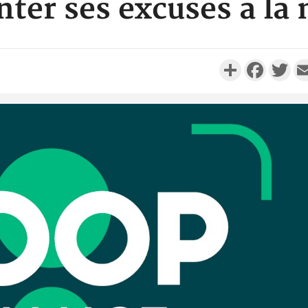
nter ses excuses à la 
Partager
Faceboo
Twi
Camero
d'absenc
Iyodi ap
Côte d'I
promet des
les dégu