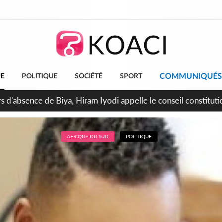
COMMUNIQUÉS
UE
POLITIQUE
SOCIÉTÉ
SPORT
n de la pagaille au PDCI-RDA, Lessiehi bannit les mouvements 
AFRIQUE DU SUD
POLITIQUE