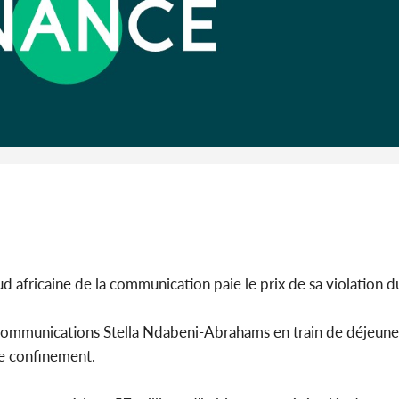
Côte d'Ivoi
Alassane 
la gr
d africaine de la communication paie le prix de sa violation 
 Communications Stella Ndabeni-Abrahams en train de déjeune
le confinement.