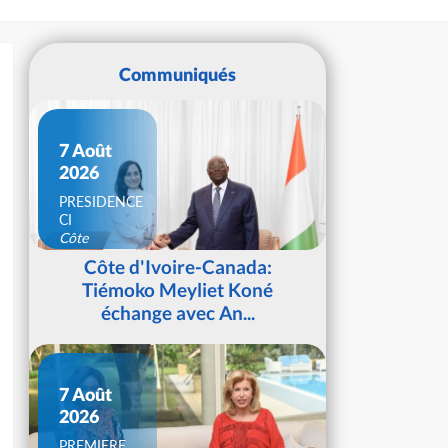
Communiqués
7 Août
2026
PRESIDENCE
CI
Côte
d'Ivoire
Côte d'Ivoire-Canada:
Tiémoko Meyliet Koné
échange avec An...
7 Août
2026
PREMIERE