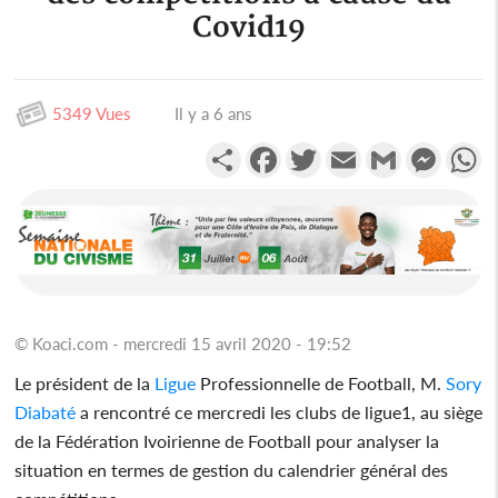
Covid19
5349 Vues
Il y a 6 ans
Partager
Facebook
Twitter
Email
Gmail
Messen
W
© Koaci.com - mercredi 15 avril 2020 - 19:52
Le président de la
Ligue
Professionnelle de Football, M.
Sory
Diabaté
a rencontré ce mercredi les clubs de ligue1, au siège
de la Fédération Ivoirienne de Football pour analyser la
situation en termes de gestion du calendrier général des