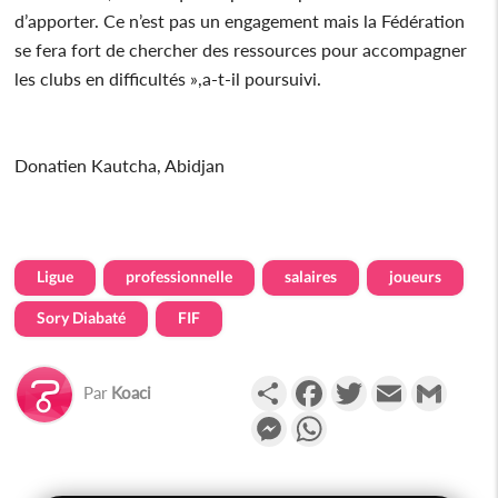
d’apporter. Ce n’est pas un engagement mais la Fédération
se fera fort de chercher des ressources pour accompagner
les clubs en difficultés »,a-t-il poursuivi.
Donatien Kautcha, Abidjan
Ligue
professionnelle
salaires
joueurs
Sory Diabaté
FIF
Partager
Facebook
Twitter
Email
Gmail
Par
Koaci
Messenger
WhatsApp