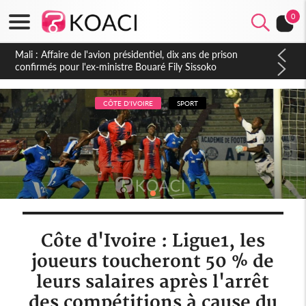
0
Nigeria : Le Togo et le Cameroun principaux acheteurs des
produits de la raffinerie Dangote en juillet
CÔTE D'IVOIRE
SPORT
Côte d'Ivoire : Ligue1, les
joueurs toucheront 50 % de
leurs salaires après l'arrêt
des compétitions à cause du