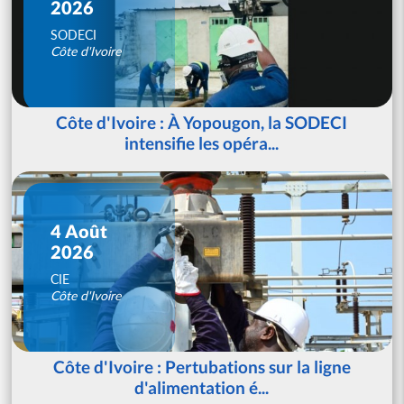
2026
SODECI
Côte d'Ivoire
Côte d'Ivoire : À Yopougon, la SODECI
intensifie les opéra...
4 Août
2026
CIE
Côte d'Ivoire
Côte d'Ivoire : Pertubations sur la ligne
d'alimentation é...