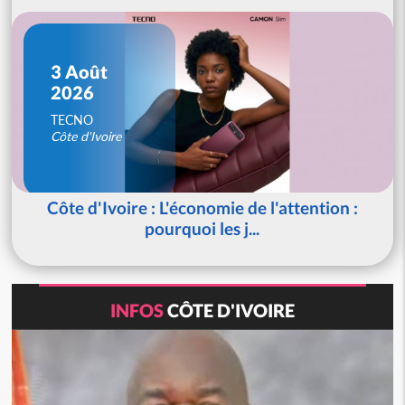
3 Août
2026
TECNO
Côte d'Ivoire
Côte d'Ivoire : L'économie de l'attention :
pourquoi les j...
INFOS
CÔTE D'IVOIRE