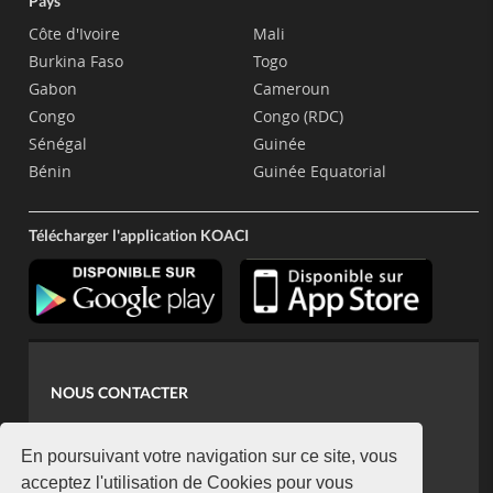
Pays
Côte d'Ivoire
Mali
Burkina Faso
Togo
Gabon
Cameroun
Congo
Congo (RDC)
Sénégal
Guinée
Bénin
Guinée Equatorial
Télécharger l'application KOACI
NOUS CONTACTER
contact@koaci.com
koaci@yahoo.fr
En poursuivant votre navigation sur ce site, vous
+225 07 08 85 52 93
acceptez l'utilisation de Cookies pour vous