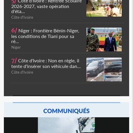
5/
Côte d'Ivoire : Rentrée Scolaire
2026-2027, vaste opération
d'éta...
Côte d'Ivoire
6/
Niger : Frontière Bénin-Niger,
les conditions de Tiani pour sa
ré...
Niger
7/
Côte d'Ivoire : Non en règle, il
tente d'insérer son véhicule dan...
Côte d'Ivoire
COMMUNIQUÉS