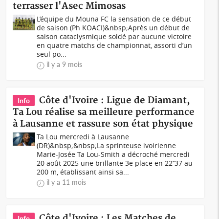
terrasser l'Asec Mimosas
L’équipe du Mouna FC la sensation de ce début
de saison (Ph KOACI)&nbsp;Après un début de
saison cataclysmique soldé par aucune victoire
en quatre matchs de championnat, assorti d’un
seul po...
il y a 9 mois
Côte d'Ivoire : Ligue de Diamant,
Info
Ta Lou réalise sa meilleure performance
à Lausanne et rassure son état physique
Ta Lou mercredi à Lausanne
(DR)&nbsp;&nbsp;La sprinteuse ivoirienne
Marie-Josée Ta Lou-Smith a décroché mercredi
20 août 2025 une brillante 3e place en 22’’37 au
200 m, établissant ainsi sa...
il y a 11 mois
Côte d'Ivoire : Les Matches de
Info