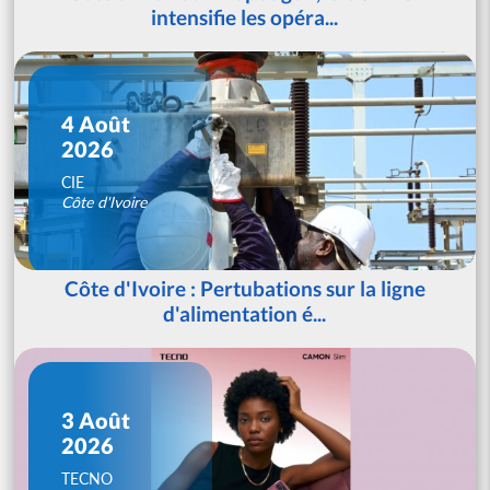
intensifie les opéra...
4 Août
2026
CIE
Côte d'Ivoire
Côte d'Ivoire : Pertubations sur la ligne
d'alimentation é...
3 Août
2026
TECNO