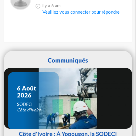
il y a 6 ans
Veuillez vous connecter pour répondre
Communiqués
6 Août
2026
SODECI
Côte d'Ivoire
Côte d'Ivoire : À Yopougon, la SODECI