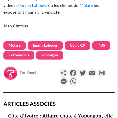
vidéos d'
Emma Lohoues
ou les clichés du
Molare
les
exposeront moins à la vindicte.
Jean Chrésus
Molare
Emma Lohoues
Covid-19
INJS
Coronavirus
Yopougon
Partager
Facebook
Twitter
Email
Gmail
Par
Koaci
Messenger
WhatsApp
ARTICLES ASSOCIÉS
Côte d'Ivoire : Affaire chute à Yopougon, elle