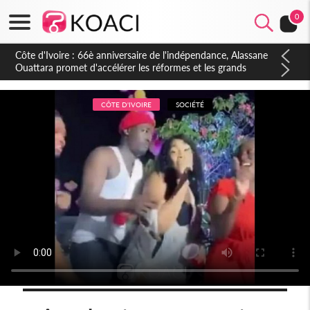
0
Côte d'Ivoire : À Abidjan, Amadou Oury Bah admire le modèle
ivoirien et veut s'en inspirer pour accélérer le développement
de la Guinée
CÔTE D'IVOIRE
SOCIÉTÉ