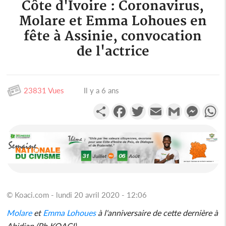
Côte d'Ivoire : Coronavirus,
Molare et Emma Lohoues en
fête à Assinie, convocation
de l'actrice
23831 Vues
Il y a 6 ans
Partager
Facebook
Twitter
Email
Gmail
Messen
W
© Koaci.com - lundi 20 avril 2020 - 12:06
Molare
et
Emma Lohoues
à l'anniversaire de cette dernière à
Abidjan (Ph KOACI)