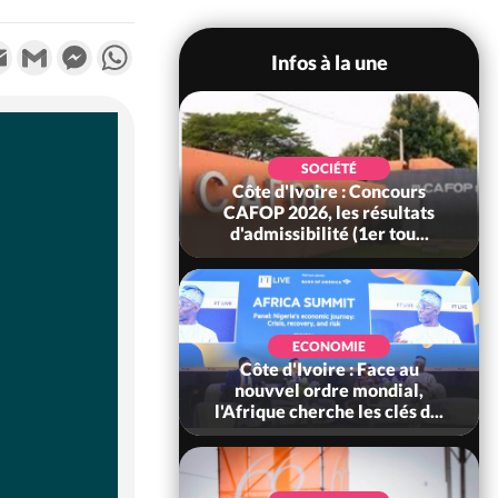
k
tter
Email
Gmail
Messenger
WhatsApp
Infos à la une
SOCIÉTÉ
oire : Leleblé, le
SOCIÉTÉ
ndant KOUAME
Côte d'Ivoire : Concours
orbert, Nouveau
CAFOP 2026, les résultats
Sous-...
d'admissibilité (1er tou...
SOCIÉTÉ
Ivoire : Stocks
ECONOMIE
ls de cacao, des
Côte d'Ivoire : Face au
 coopératives et
nouvvel ordre mondial,
ach...
l'Afrique cherche les clés d...