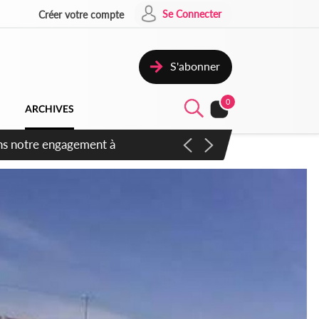
Se Connecter
Créer votre compte
S'abonner
0
ARCHIVES
 des amendements, un exclu