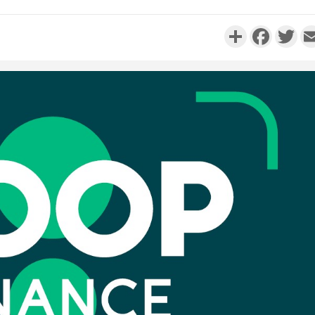
Partager
Faceboo
Twi
Côte d'Iv
Comma
Djahan N
Côte d'
résidue
sociétés