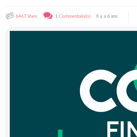
6467 Vues
1 Commentaire(s)
Il y a 6 ans