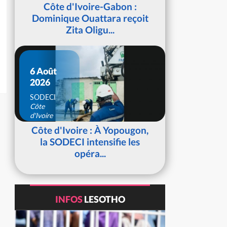
d'Ivoire
Côte d'Ivoire-Gabon :
Dominique Ouattara reçoit
Zita Oligu...
6 Août
2026
SODECI
Côte
d'Ivoire
Côte d'Ivoire : À Yopougon,
la SODECI intensifie les
opéra...
INFOS
LESOTHO