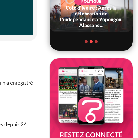
POLITIQUE
Côte d'Ivoire : Après la
POLITIQUE
oire : Diplomatie,
célébration de
 consolide ses
l'indépendance à Yopougon,
ts avec New Del...
Alassane...
 n’a enregistré
ys depuis 24
RESTEZ CONNECTÉ