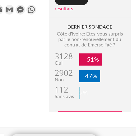
k
tter
Email
Gmail
Messenger
WhatsApp
resultats
DERNIER SONDAGE
Côte d'Ivoire: Etes-vous surpris
par le non-renouvellement du
contrat de Emerse Faé ?
3128
51%
Oui
2902
47%
Non
112
2%
Sans avis