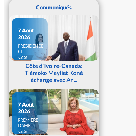
Communiqués
7 Août
2026
PRESIDENCE
CI
Côte
d'Ivoire
Côte d'Ivoire-Canada:
Tiémoko Meyliet Koné
échange avec An...
7 Août
2026
PREMIERE
DAME CI
Côte