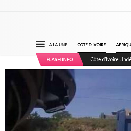
A LA UNE
COTE D'IVOIRE
AFRIQ
Sierra Leone : Un 
FLASH INFO
d'avance