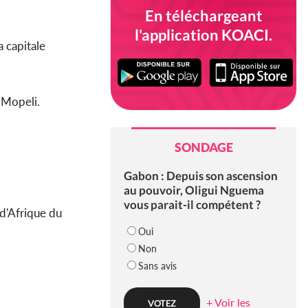
En téléchargeant
l'application KOACI.
a capitale
i Mopeli.
SONDAGE
Gabon : Depuis son ascension
au pouvoir, Oligui Nguema
vous parait-il compétent ?
 d'Afrique du
Oui
Non
Sans avis
+ Voir les