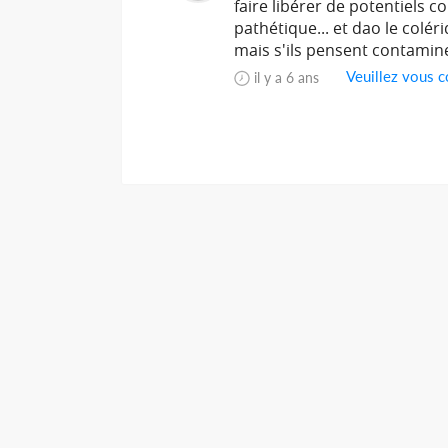
faire libérer de potentiels c
pathétique... et dao le coléri
mais s'ils pensent contamin
Veuillez vous c
il y a 6 ans