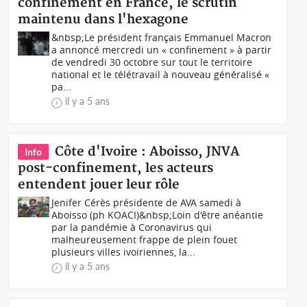
confinement en France, le scrutin
maintenu dans l'hexagone
&nbsp;Le président français Emmanuel Macron
a annoncé mercredi un « confinement » à partir
de vendredi 30 octobre sur tout le territoire
national et le télétravail à nouveau généralisé «
pa...
il y a 5 ans
Côte d'Ivoire : Aboisso, JNVA
Info
post-confinement, les acteurs
entendent jouer leur rôle
Jenifer Cérès présidente de AVA samedi à
Aboisso (ph KOACI)&nbsp;Loin d'être anéantie
par la pandémie à Coronavirus qui
malheureusement frappe de plein fouet
plusieurs villes ivoiriennes, la...
il y a 5 ans