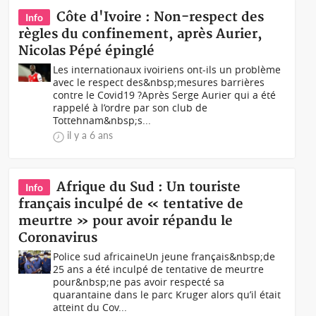
Côte d'Ivoire : Non-respect des
Info
règles du confinement, après Aurier,
Nicolas Pépé épinglé
Les internationaux ivoiriens ont-ils un problème
avec le respect des&nbsp;mesures barrières
contre le Covid19 ?Après Serge Aurier qui a été
rappelé à l’ordre par son club de
Tottehnam&nbsp;s...
il y a 6 ans
Afrique du Sud : Un touriste
Info
français inculpé de « tentative de
meurtre » pour avoir répandu le
Coronavirus
Police sud africaineUn jeune français&nbsp;de
25 ans a été inculpé de tentative de meurtre
pour&nbsp;ne pas avoir respecté sa
quarantaine dans le parc Kruger alors qu’il était
atteint du Cov...