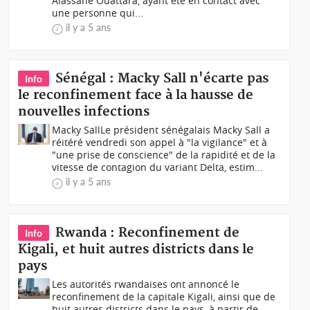
Alassane Ouattara, ayant été en contact avec
une personne qui...
il y a 5 ans
Sénégal : Macky Sall n'écarte pas
Info
le reconfinement face à la hausse de
nouvelles infections
Macky SallLe président sénégalais Macky Sall a
réitéré vendredi son appel à "la vigilance" et à
"une prise de conscience" de la rapidité et de la
vitesse de contagion du variant Delta, estim...
il y a 5 ans
Rwanda : Reconfinement de
Info
Kigali, et huit autres districts dans le
pays
Les autorités rwandaises ont annoncé le
reconfinement de la capitale Kigali, ainsi que de
huit autres districts dans le pays, à partir de