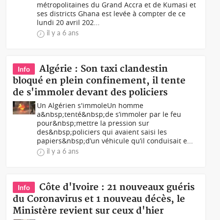
métropolitaines du Grand Accra et de Kumasi et
ses districts Ghana est levée à compter de ce
lundi 20 avril 202...
il y a 6 ans
Algérie : Son taxi clandestin
Info
bloqué en plein confinement, il tente
de s'immoler devant des policiers
Un Algérien s'immoleUn homme
a&nbsp;tenté&nbsp;de s’immoler par le feu
pour&nbsp;mettre la pression sur
des&nbsp;policiers qui avaient saisi les
papiers&nbsp;d’un véhicule qu’il conduisait e...
il y a 6 ans
Côte d'Ivoire : 21 nouveaux guéris
Info
du Coronavirus et 1 nouveau décès, le
Ministère revient sur ceux d'hier