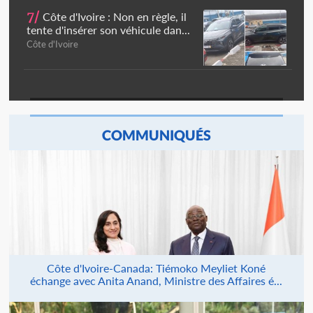
7/
Côte d'Ivoire : Non en règle, il
tente d'insérer son véhicule dan...
Côte d'Ivoire
COMMUNIQUÉS
Côte d'Ivoire-Canada: Tiémoko Meyliet Koné
échange avec Anita Anand, Ministre des Affaires é...