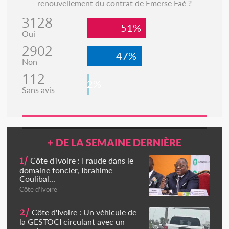
renouvellement du contrat de Emerse Faé ?
3128
51%
Oui
2902
47%
Non
112
2%
Sans avis
+ DE LA SEMAINE DERNIÈRE
1/
Côte d'Ivoire : Fraude dans le
domaine foncier, Ibrahime
Coulibal...
Côte d'Ivoire
2/
Côte d'Ivoire : Un véhicule de
la GESTOCI circulant avec un