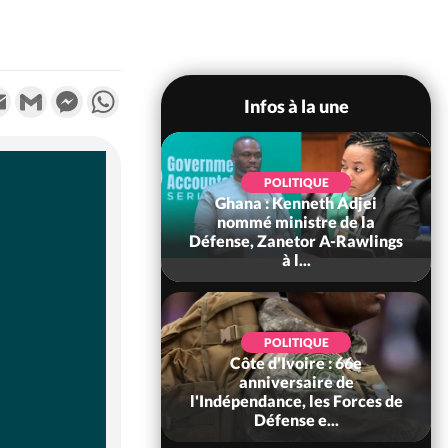
k
tter
Email
Gmail
Messenger
WhatsApp
Infos à la une
POLITIQUE
Ghana : Kenneth Adjei
SOCIÉTÉ
ire : Indépendance
nommé ministre de la
Béréby, le Sous-
Défense, Zanetor A-Rawlings
xhorte les pop...
à l...
SOCIÉTÉ
POLITIQUE
Ivoire : Rentrée
Côte d'Ivoire : 66e
re 2026-2027,
anniversaire de
tion sans frais au
l'Indépendance, les Forces de
Pré...
Défense e...