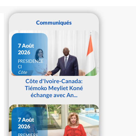
Communiqués
7 Août
2026
PRESIDENCE
CI
Côte
d'Ivoire
Côte d'Ivoire-Canada:
Tiémoko Meyliet Koné
échange avec An...
7 Août
2026
PREMIERE