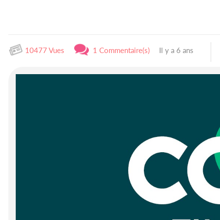
10477 Vues
1 Commentaire(s)
Il y a 6 ans