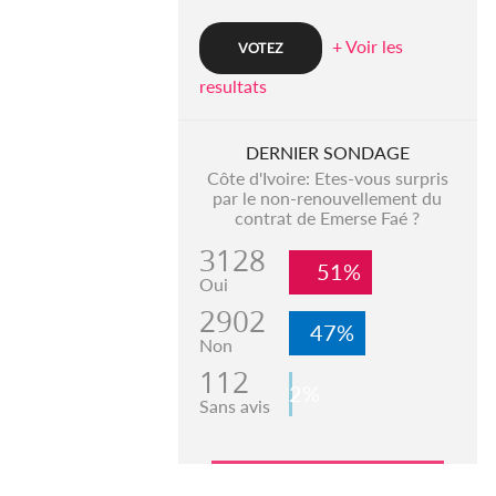
+ Voir les
resultats
DERNIER SONDAGE
Côte d'Ivoire: Etes-vous surpris
par le non-renouvellement du
contrat de Emerse Faé ?
3128
51%
Oui
2902
47%
Non
112
2%
Sans avis