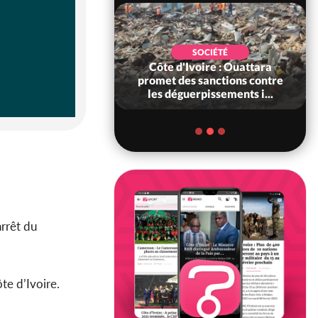
POLITIQUE
SOCIÉTÉ
'ancien président
Côte d'Ivoire : Ouattara
on élu à la tête du
promet des sanctions contre
Sénat
les déguerpissements i...
arrêt du
te d’Ivoire.