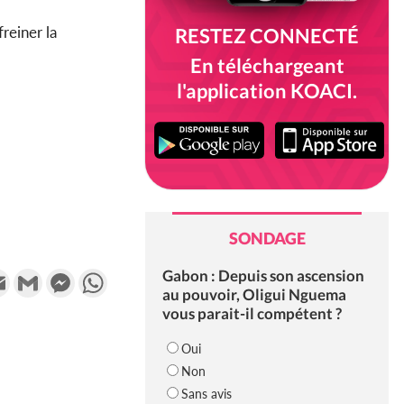
freiner la
RESTEZ CONNECTÉ
En téléchargeant
l'application KOACI.
SONDAGE
Gabon : Depuis son ascension
k
tter
Email
Gmail
Messenger
WhatsApp
au pouvoir, Oligui Nguema
vous parait-il compétent ?
Oui
Non
Sans avis