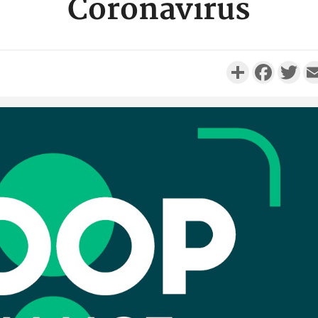
Coronavirus
Partager
Faceboo
Twi
Côte d'Ivo
à Grand-
Préfet e
Côte d'
Scolai
l'inscrip