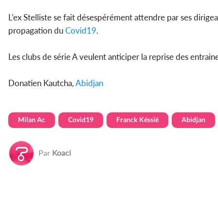
L’ex Stelliste se fait désespérément attendre par ses dirigeant
propagation du
Covid19
.
Les clubs de série A veulent anticiper la reprise des entrai
Donatien Kautcha,
Abidjan
Milan Ac
Covid19
Franck Késsié
Abidjan
Par
Koaci