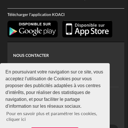
Télécharger l'application KOACI
NOUS CONTACTER
contact@koaci.com
koaci@yahoo.fr
En poursuivant votre navigation sur ce site, vous
+225 07 08 85 52 93
acceptez l'utilisation de Cookies pour vous
proposer des publicités adaptées à vos centres
d'intérêts, pour réaliser des statistiques de
NEWSLETTER
navigation, et pour faciliter le partage
Restez connecté via notre newsletter
d'information sur les réseaux sociaux.
S'abonner
Pour en savoir plus et paramétrer les cookies,
Se désabonner
cliquer ici