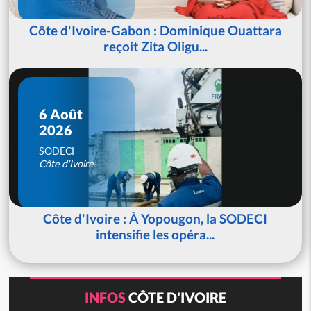
Côte d'Ivoire-Gabon : Dominique Ouattara
reçoit Zita Oligu...
6 Août
2026
SODECI
Côte d'Ivoire
Côte d'Ivoire : À Yopougon, la SODECI
intensifie les opéra...
INFOS
CÔTE D'IVOIRE