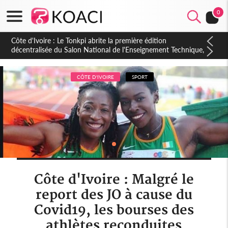
0
Côte d'Ivoire : PPA-CI, Gbagbo délègue une partie de ses
prérogatives de président à 05 cadres, vers sa retraite
politique ?
CÔTE D'IVOIRE
SPORT
Côte d'Ivoire : Malgré le
report des JO à cause du
Covid19, les bourses des
athlètes reconduites