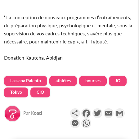
‘ La conception de nouveaux programmes d’entraînements,
de préparation physique, psychologique et mentale, sous la
supervision de vos cadres techniques, s’avère plus que
nécessaire, pour maintenir le cap », a-t-il ajouté.
Donatien Kautcha, Abidjan
Lassana Palenfo
athlètes
bourses
JO
Tokyo
CIO
Partager
Facebook
Twitter
Email
Gmail
Par
Koaci
Messenger
WhatsApp