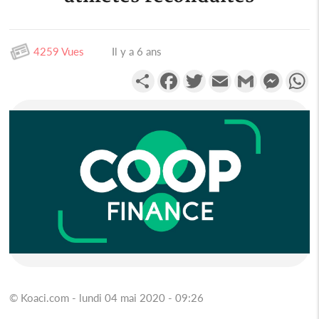
4259 Vues
Il y a 6 ans
Partager
Facebook
Twitter
Email
Gmail
Messen
W
© Koaci.com - lundi 04 mai 2020 - 09:26