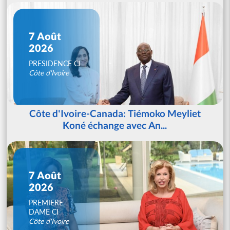
7 Août
2026
PRESIDENCE CI
Côte d'Ivoire
Côte d'Ivoire-Canada: Tiémoko Meyliet
Koné échange avec An...
7 Août
2026
PREMIERE
DAME CI
Côte d'Ivoire