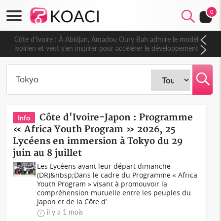
0
Côte d'Ivoire : À Abidjan, Amadou Oury Bah admire le modèle
ivoirien et veut s'en inspirer pour accélérer le développement
de la Guinée
Côte d'Ivoire-Japon : Programme
Info
« Africa Youth Program » 2026, 25
Lycéens en immersion à Tokyo du 29
juin au 8 juillet
Les Lycéens avant leur départ dimanche
(DR)&nbsp;Dans le cadre du Programme « Africa
Youth Program » visant à promouvoir la
compréhension mutuelle entre les peuples du
Japon et de la Côte d’...
il y a 1 mois