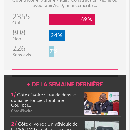
avec faux ACD, financement «...
2355
69%
Oui
808
24%
Non
226
7%
Sans avis
+ DE LA SEMAINE DERNIÈRE
1/
Côte d'Ivoire : Fraude dans le
domaine foncier, Ibrahime
Coulibal...
Côte d'Ivoire
2/
Côte d'Ivoire : Un véhicule de
la GESTOCI circulant avec un