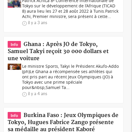
Patrick AchiLa 8ᵉ Conférence internationale de
Tokyo sur le développement de l’Afrique (TICAD
8) aura lieu les 27 et 28 août 2022 à Tunis.Patrick
Achi, Premier ministre, sera présent à cette...
il y a 3 ans
Ghana : Après JO de Tokyo,
Info
Samuel Takyi reçoit 30 000 dollars et
une voiture
Le ministre Sports, Takyi le Président Akufo-Addo
(ph)Le Ghana a récompensée ses athlètes qui
ont pris part au récent Jeux Olympiques (JO) à
Tokyo avec une prime spéciale
pour&nbsp;Samuel Ta...
il y a 4 ans
Burkina Faso : Jeux Olympiques de
Info
Tokyo, Hugues Fabrice Zango présente
sa médaille au président Kaboré