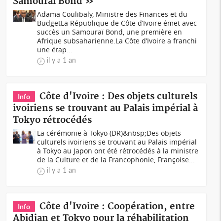
Samouraï Bond »
Adama Coulibaly, Ministre des Finances et du
BudgetLa République de Côte d’Ivoire émet avec
succès un Samouraï Bond, une première en
Afrique subsaharienne.La Côte d’Ivoire a franchi
une étap...
il y a 1 an
Côte d'Ivoire : Des objets culturels
Info
ivoiriens se trouvant au Palais impérial à
Tokyo rétrocédés
La cérémonie à Tokyo (DR)&nbsp;Des objets
culturels ivoiriens se trouvant au Palais impérial
à Tokyo au Japon ont été rétrocédés à la ministre
de la Culture et de la Francophonie, Françoise...
il y a 1 an
Côte d'Ivoire : Coopération, entre
Info
Abidjan et Tokyo pour la réhabilitation