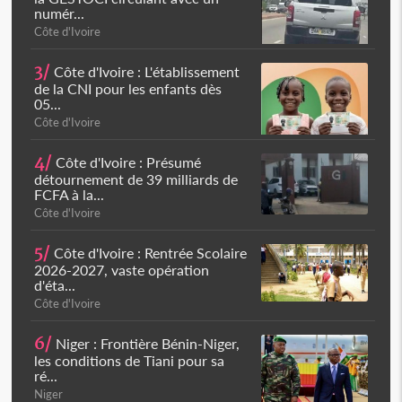
numér...
Côte d'Ivoire
3/
Côte d'Ivoire : L'établissement
de la CNI pour les enfants dès
05...
Côte d'Ivoire
4/
Côte d'Ivoire : Présumé
détournement de 39 milliards de
FCFA à la...
Côte d'Ivoire
5/
Côte d'Ivoire : Rentrée Scolaire
2026-2027, vaste opération
d'éta...
Côte d'Ivoire
6/
Niger : Frontière Bénin-Niger,
les conditions de Tiani pour sa
ré...
Niger