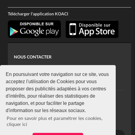
Télécharger l'application KOACI
NOUS CONTACTER
contact@koaci.com
koaci@yahoo.fr
En poursuivant votre navigation sur ce site, vous
+225 07 08 85 52 93
acceptez l'utilisation de Cookies pour vous
proposer des publicités adaptées à vos centres
d'intérêts, pour réaliser des statistiques de
NEWSLETTER
navigation, et pour faciliter le partage
Restez connecté via notre newsletter
d'information sur les réseaux sociaux.
S'abonner
Pour en savoir plus et paramétrer les cookies,
Se désabonner
cliquer ici