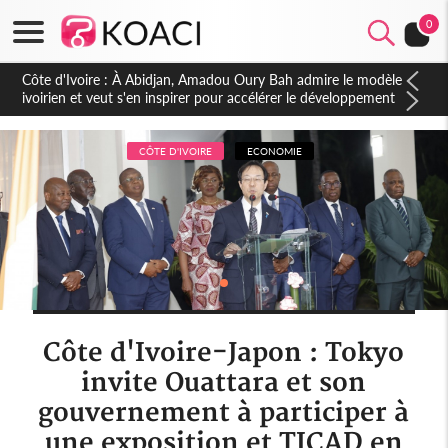
0
Côte d'Ivoire : À Abidjan, Amadou Oury Bah admire le modèle
ivoirien et veut s'en inspirer pour accélérer le développement
de la Guinée
CÔTE D'IVOIRE
ECONOMIE
Côte d'Ivoire-Japon : Tokyo
invite Ouattara et son
gouvernement à participer à
une exposition et TICAD en