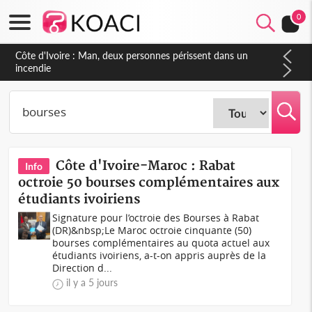
0
Côte d'Ivoire : Séileu, la célébration de la fête nationale
transformée en vaste campagne contre les produits
dépigmentants dangereux
Côte d'Ivoire-Maroc : Rabat
Info
octroie 50 bourses complémentaires aux
étudiants ivoiriens
Signature pour l’octroie des Bourses à Rabat
(DR)&nbsp;Le Maroc octroie cinquante (50)
bourses complémentaires au quota actuel aux
étudiants ivoiriens, a-t-on appris auprès de la
Direction d...
il y a 5 jours