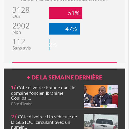
3128
51%
Oui
2902
47%
Non
112
2%
Sans avis
+ DE LA SEMAINE DERNIÈRE
1/
Côte d'Ivoire : Fraude dans le
domaine foncier, Ibrahime
Coulibal...
Côte d'Ivoire
2/
Côte d'Ivoire : Un véhicule de
la GESTOCI circulant avec un
numér...