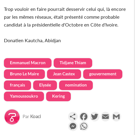
Trop vouloir en faire pourrait desservir celui qui, là encore
par les mêmes réseaux, était présenté comme probable
candidat à la présidentielle d'Octobre en Côte d'Ivoire.
Donatien Kautcha, Abidjan
Emmanuel Macron
Tidjane Thiam
Bruno Le Maire
Jean Castex
gouvernement
français
Elysée
nomination
Yamoussoukro
Kering
Partager
Facebook
Twitter
Email
Gmail
Par
Koaci
Messenger
WhatsApp