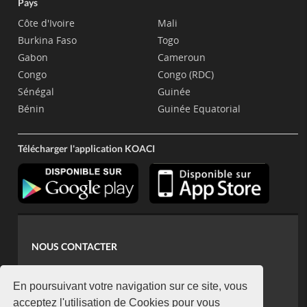
Pays
Côte d'Ivoire
Mali
Burkina Faso
Togo
Gabon
Cameroun
Congo
Congo (RDC)
Sénégal
Guinée
Bénin
Guinée Equatorial
Télécharger l'application KOACI
NOUS CONTACTER
contact@koaci.com
koaci@yahoo.fr
En poursuivant votre navigation sur ce site, vous
+225 07 08 85 52 93
acceptez l'utilisation de Cookies pour vous