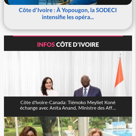
Côte d'Ivoire : À Yopougon, la SODECI
intensifie les opéra...
INFOS
CÔTE D'IVOIRE
Côte d'Ivoire-Canada: Tiémoko Meyliet Koné
échange avec Anita Anand, Ministre des Aff...