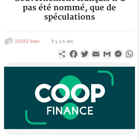
pas été nommé, que de
spéculations
10242 Vues
Il y a 6 ans
Partager
Facebook
Twitter
Email
Gmail
Messen
W