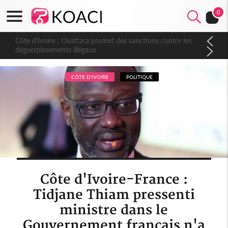
0
Côte d'Ivoire : Ouattara promet des sanctions contre les
déguerpissements illégaux
CÔTE D'IVOIRE
POLITIQUE
Côte d'Ivoire-France :
Tidjane Thiam pressenti
ministre dans le
Gouvernement français n'a