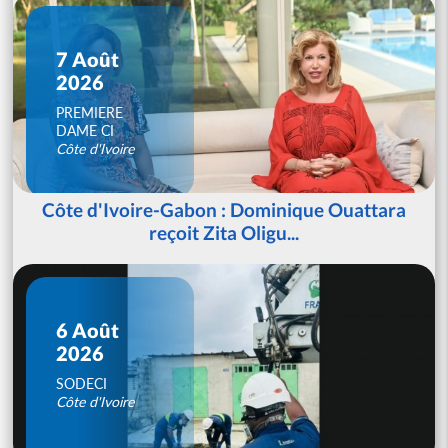
7 Août
2026
PREMIERE
DAME CI
Côte d'Ivoire
Côte d'Ivoire-Gabon : Dominique Ouattara
reçoit Zita Oligu...
6 Août
2026
SODECI
Côte d'Ivoire