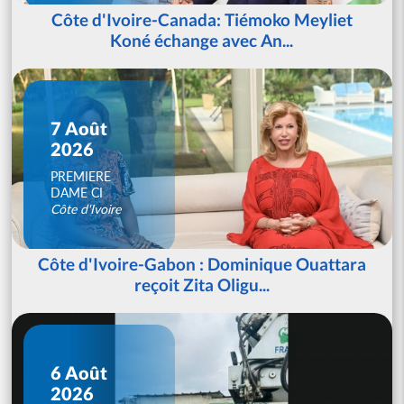
Côte d'Ivoire-Canada: Tiémoko Meyliet
Koné échange avec An...
7 Août
2026
PREMIERE
DAME CI
Côte d'Ivoire
Côte d'Ivoire-Gabon : Dominique Ouattara
reçoit Zita Oligu...
6 Août
2026