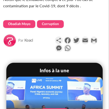
contamination par le Covid-19, dont 9 décès .
Obadiah Moyo
Corruption
Partager
Facebook
Twitter
Email
Gmail
Par
Koaci
Messenger
WhatsApp
Infos à la une