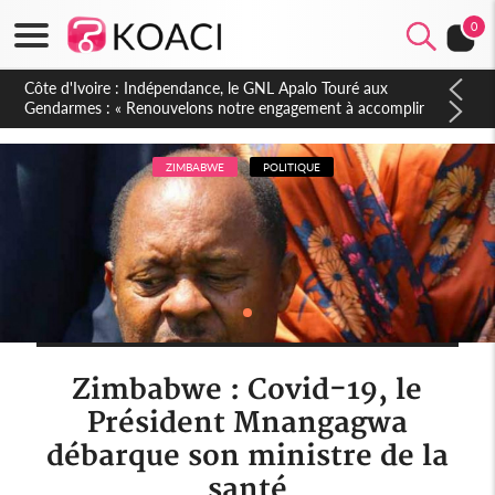
0
Sierra Leone : Un projet de réforme constitutionnelle en
gestation, points clés des amendements, un exclu d'avance
ZIMBABWE
POLITIQUE
Zimbabwe : Covid-19, le
Président Mnangagwa
débarque son ministre de la
santé