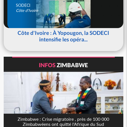
SODECI
Côte d'Ivoire
Côte d'Ivoire : À Yopougon, la SODECI
intensifie les opéra...
INFOS
ZIMBABWE
Zimbabwe : Crise migratoire , près de 100 000
Zimbabwéens ont quitté l'Afrique du Sud