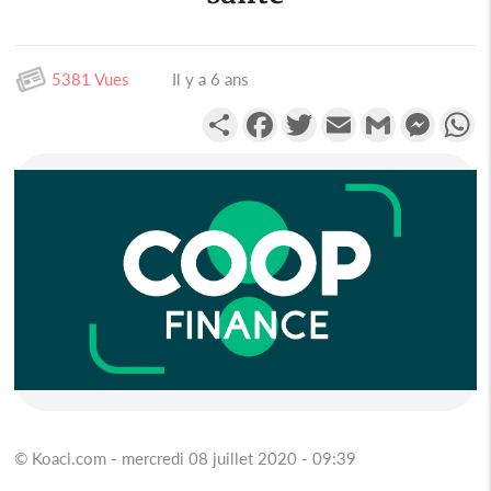
5381 Vues
Il y a 6 ans
Partager
Facebook
Twitter
Email
Gmail
Messen
W
© Koaci.com - mercredi 08 juillet 2020 - 09:39