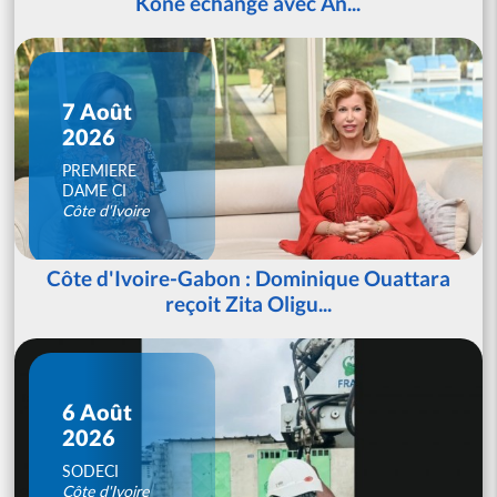
Koné échange avec An...
7 Août
2026
PREMIERE
DAME CI
Côte d'Ivoire
Côte d'Ivoire-Gabon : Dominique Ouattara
reçoit Zita Oligu...
6 Août
2026
SODECI
Côte d'Ivoire