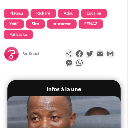
Plateau
Richard
Adou
zouglou
Yodé
Siro
procureur
FENAZ
Pat Sacko
Partager
Facebook
Twitter
Email
Gmail
Par
Koaci
Messenger
WhatsApp
Infos à la une