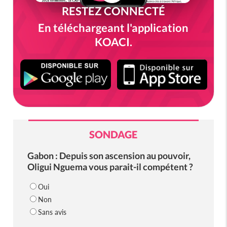
RESTEZ CONNECTÉ
En téléchargeant l'application
KOACI.
SONDAGE
Gabon : Depuis son ascension au pouvoir,
Oligui Nguema vous parait-il compétent ?
Oui
Non
Sans avis