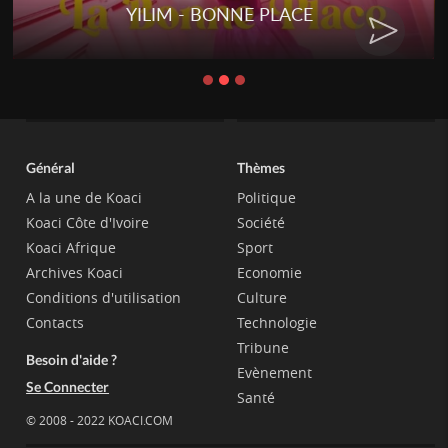
YILIM - BONNE PLACE
RENAR
Général
Thèmes
A la une de Koaci
Politique
Koaci Côte d'Ivoire
Société
Koaci Afrique
Sport
Archives Koaci
Economie
Conditions d'utilisation
Culture
Contacts
Technologie
Tribune
Besoin d'aide ?
Evènement
Se Connecter
Santé
© 2008 - 2022 KOACI.COM