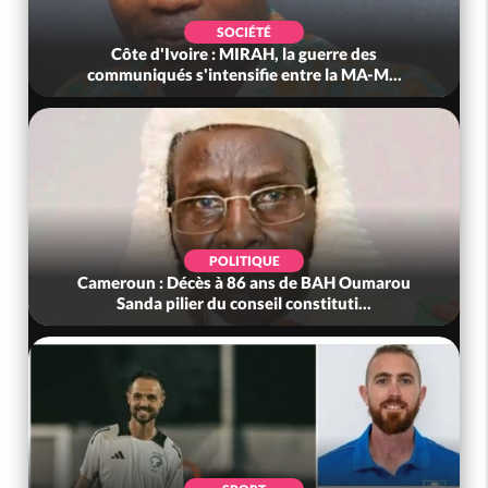
SOCIÉTÉ
Côte d'Ivoire : MIRAH, la guerre des
communiqués s'intensifie entre la MA-M...
POLITIQUE
Cameroun : Décès à 86 ans de BAH Oumarou
Bé
Sanda pilier du conseil constituti...