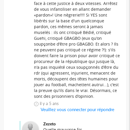
face à cette justice à deux vitesses. Arrêtez
de vous infantiliser en allant demander
«pardon»! Une nègrerie!!!! Si YES sont
libérés sur la base d'un quelconque
pardon, ces mêmes seront à jamais
muselés : ils ont critiqué Bédié, critiqué
Guehi, critiqué GBAGBO (eux qu'on
soupçonbe d'être pro GBAGBO. Et alors ? Ils
ne peuvent pas critiqué ce régime ?!): s'ils
doivent faire la prison pour avoir critiqué ce
procureur de la république qui jusque là,
n'a pas inquiété ceux soupçonnés d'être du
rdr (qui agressent, injurient, menacent de
morts, découpent des têtes humaines pour
jouer au football, machettent autrui...), c'est
la preuve qu'ils dans le vrai. Désormais, ce
sont des prisonniers d'opinion.
il y a 5 ans
Veuillez vous connecter pour répondre
Zezeto
Quelle mauvaise foi