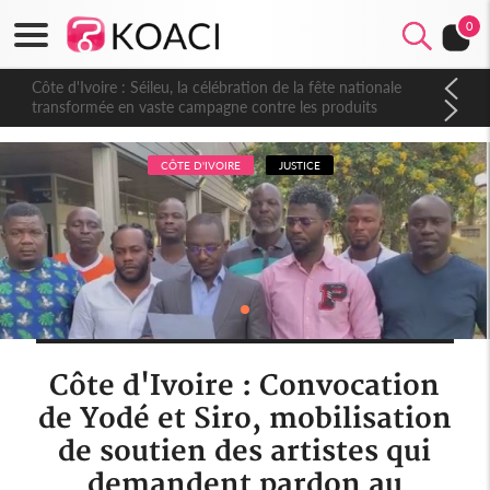
0
Côte d'Ivoire : Séileu, la célébration de la fête nationale
transformée en vaste campagne contre les produits
dépigmentants dangereux
CÔTE D'IVOIRE
JUSTICE
Côte d'Ivoire : Convocation
de Yodé et Siro, mobilisation
de soutien des artistes qui
demandent pardon au