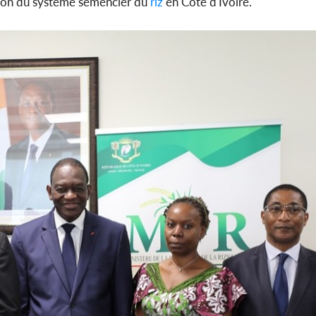
sation du système semencier du
riz
en Côte d'Ivoire.