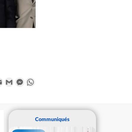
k
tter
Email
Gmail
Messenger
WhatsApp
Communiqués