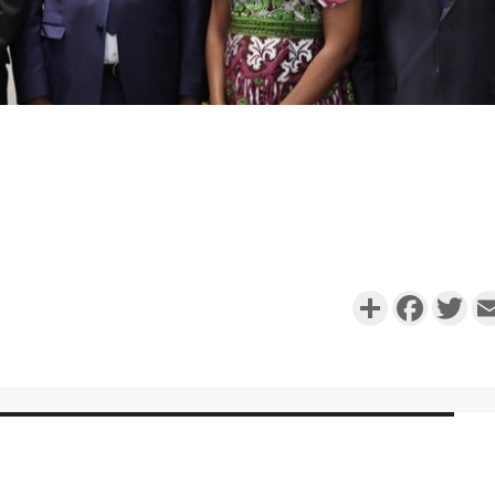
Partager
Faceboo
Twi