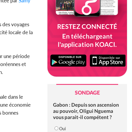
ntée par
Samy
s des voyages
RESTEZ CONNECTÉ
ité locale de la
En téléchargeant
l'application KOACI.
ur une période
coréennes et
n.
SONDAGE
ale dans le
Gabon : Depuis son ascension
ir une économie
au pouvoir, Oligui Nguema
rès bonnes
vous parait-il compétent ?
Oui