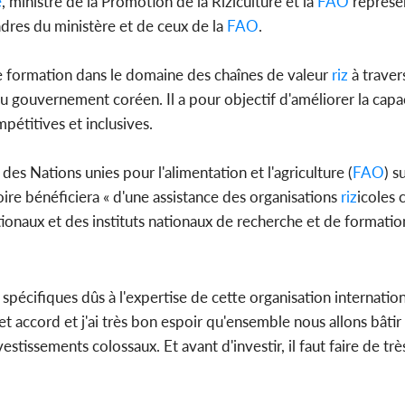
é
, ministre de la Promotion de la Riziculture et la
FAO
représe
dres du ministère et de ceux de la
FAO
.
de formation dans le domaine des chaînes de valeur
riz
à traver
u gouvernement coréen. Il a pour objectif d'améliorer la capac
pétitives et inclusives.
es Nations unies pour l'alimentation et l'agriculture (
FAO
) s
ire bénéficiera « d'une assistance des organisations
riz
icoles 
tionaux et des instituts nationaux de recherche et de formatio
pécifiques dûs à l'expertise de cette organisation internation
 cet accord et j'ai très bon espoir qu'ensemble nous allons bât
nvestissements colossaux. Et avant d'investir, il faut faire de t