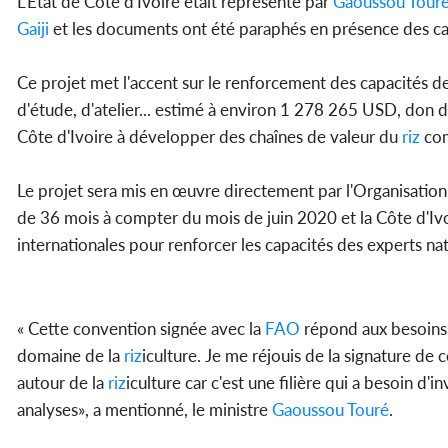
L'Etat de Côte d'Ivoire était représenté par
Gaoussou Tour
Gaiji
et les documents ont été paraphés en présence des ca
Ce projet met l'accent sur le renforcement des capacités 
d'étude, d'atelier... estimé à environ 1 278 265 USD, don d
Côte d'Ivoire à développer des chaînes de valeur du
riz
com
Le projet sera mis en œuvre directement par l'Organisation d
de 36 mois à compter du mois de juin 2020 et la Côte d'Ivo
internationales pour renforcer les capacités des experts na
« Cette convention signée avec la
FAO
répond aux besoins s
domaine de la
riz
iculture. Je me réjouis de la signature de
autour de la
riz
iculture car c'est une filière qui a besoin d'i
analyses», a mentionné, le ministre
Gaoussou Touré
.