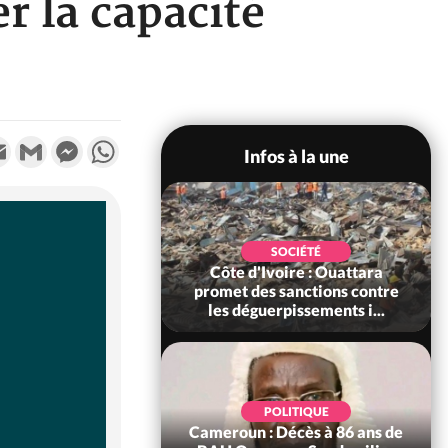
r la capacité
k
tter
Email
Gmail
Messenger
WhatsApp
Infos à la une
POLITIQUE
SOCIÉTÉ
ire : Après le pari
Côte d'Ivoire : Ouattara
 66e anniversaire,
promet des sanctions contre
Bictogo : «...
les déguerpissements i...
POLITIQUE
d'Ivoire : 66e
POLITIQUE
versaire de
Cameroun : Décès à 86 ans de