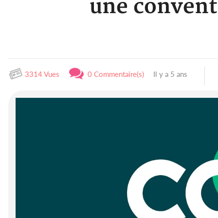
une conventi
3314 Vues
0 Commentaire(s)
Il y a 5 ans