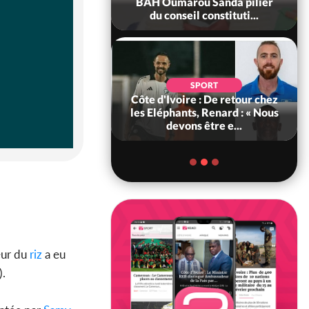
ance, les Forces de
BAH Oumarou Sanda pilier
fense e...
du conseil constituti...
SOCIÉTÉ
SPORT
voire : MIRAH, la
Côte d'Ivoire : De retour chez
des communiqués
les Eléphants, Renard : « Nous
ie entre la MA-M...
devons être e...
eur du
riz
a eu
).