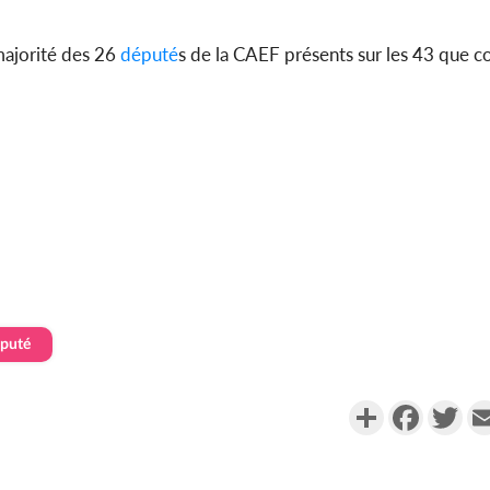
 majorité des 26
député
s de la CAEF présents sur les 43 que 
puté
Partager
Faceboo
Twi