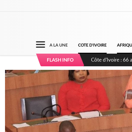
A LA UNE
COTE D'IVOIRE
AFRIQ
Côte d'Ivoire-Burk
FLASH INFO
l'amélioration cont