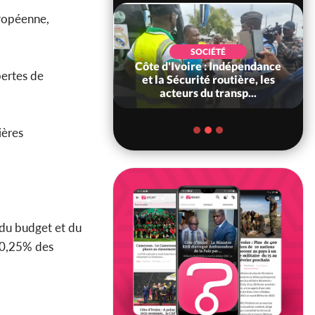
uropéenne,
SOCIÉTÉ
SOCIÉTÉ
ire : Peste porcine
Côte d'Ivoire : Indépendance
pertes de
, le gouvernement
et la Sécurité routière, les
 les abattag...
acteurs du transp...
ières
 du budget et du
t 0,25% des