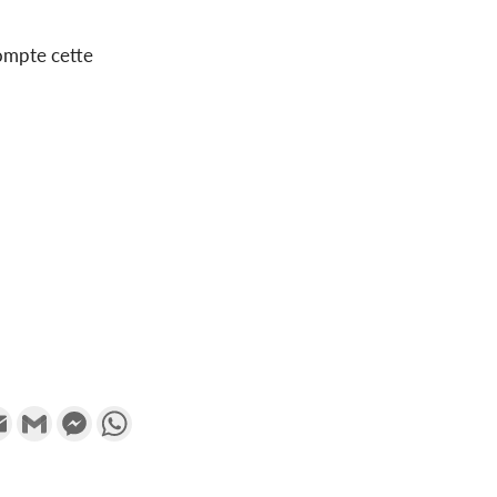
compte cette
k
tter
Email
Gmail
Messenger
WhatsApp