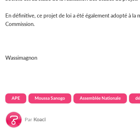
En définitive, ce projet de loi a été également adopté à la
Commission.
Wassimagnon
APE
Moussa Sanogo
Assemblée Nationale
dé
Par
Koaci