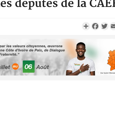
les députés de la CAE
Partager
Faceboo
Twi
Côte d'Iv
CCI-BF dé
échange 
Côte d'
d'Indépend
de l'Etat