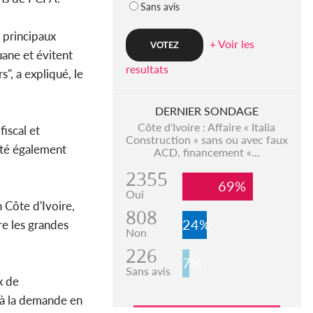
Sans avis
s principaux
+ Voir les
uane et évitent
resultats
", a expliqué, le
DERNIER SONDAGE
Côte d'Ivoire : Affaire « Italia
iscal et
Construction » sans ou avec faux
été également
ACD, financement «...
2355
69%
Oui
 Côte d'Ivoire,
808
24%
re les grandes
Non
226
7%
Sans avis
x de
 à la demande en