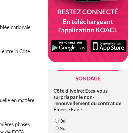
RESTEZ CONNECTÉ
En téléchargeant
blée nationale
l'application KOACI.
 entre la Côte
SONDAGE
Côte d'Ivoire: Etes-vous
surpris par le non-
tuelle en matière
renouvellement du contrat de
Emerse Faé ?
Oui
emières phases
Non
ons de FCFA.