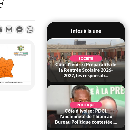
F
k
tter
Email
Gmail
Messenger
WhatsApp
Infos à la une
ECONOMIE
SOCIÉTÉ
oire-Burkina : La
Côte d'Ivoire : Préparatifs de
sire instaurer un
la Rentrée Scolaire 2026-
constant avec...
2027, les responsab...
POLITIQUE
POLITIQUE
Ivoire : 66 ans
Côte d'Ivoire : PDCI,
ance, Affi au Chef
l'ancienneté de Thiam au
 : « Le moment...
Bureau Politique contestée,...