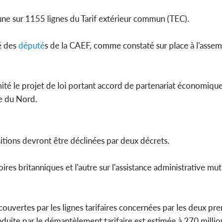
une sur 1155 lignes du Tarif extérieur commun (TEC).
é des
député
s de la CAEF, comme constaté sur place à l'assem
ité le projet de loi portant accord de partenariat économique
e du Nord.
sitions devront être déclinées par deux décrets.
oires britanniques et l'autre sur l'assistance administrative mu
vertes par les lignes tarifaires concernées par les deux pr
 induite par le démantèlement tarifaire est estimée à 270 milli