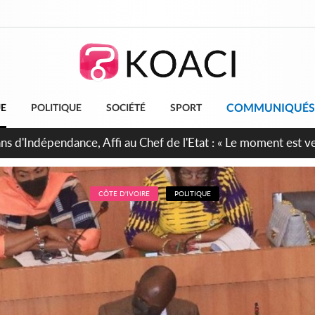
COMMUNIQUÉS
UE
POLITIQUE
SOCIÉTÉ
SPORT
ina : La CCI-BF désire instaurer un échange constant avec Abi
inue de leurs liens avec la plateforme portuaire
CÔTE D'IVOIRE
POLITIQUE