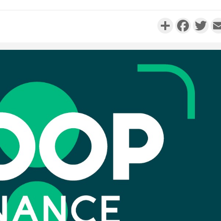
Partager
Faceboo
Twi
Côte d'I
promet des
les dégu
Côte d'Ivoi
Alassane 
la gr