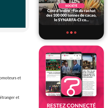
POLITIQUE
d'Ivoire : 66è
SOCIÉTÉ
versaire de
Côte d'Ivoire : Fin du rachat
ndance, Alassane
des 100 000 tonnes de cacao,
ara prome...
le SYNARFA-CI co...
promoteurs et
'étranger et
RESTEZ CONNECTÉ