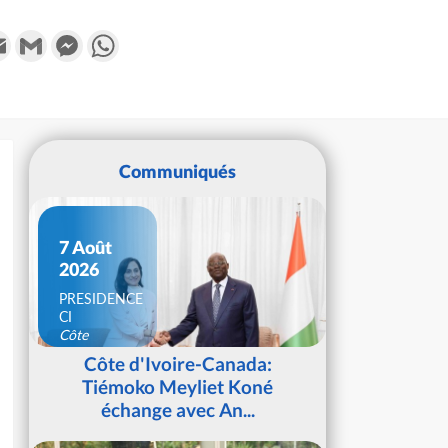
k
tter
Email
Gmail
Messenger
WhatsApp
Communiqués
7 Août
2026
PRESIDENCE
CI
Côte
d'Ivoire
Côte d'Ivoire-Canada:
Tiémoko Meyliet Koné
échange avec An...