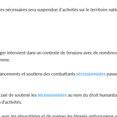
es nécessaires sera suspendue d'activités sur le territoire natio
anger intervient dans un contexte de tensions avec de nombr
homme.
nancements et soutiens des combattants
sécessionnistes
passe
cusé de soutenir les
sécessionnistes
au nom du droit humanitai
d'activités.
 avec les séparatistes et de soigner les blessés ambazoniens 