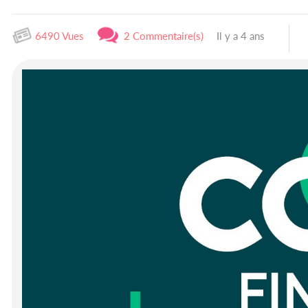
6490 Vues
2 Commentaire(s)
Il y a 4 ans