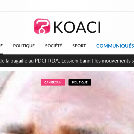
COMMUNIQUÉS
UE
POLITIQUE
SOCIÉTÉ
SPORT
attara promet des sanctions contre les déguerpissements illég
CAMEROUN
POLITIQUE