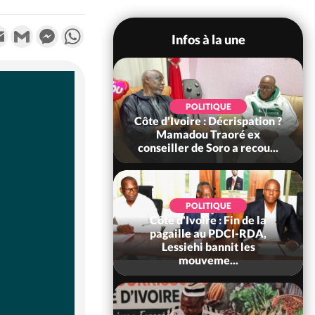
k
tter
Email
Gmail
Messenger
WhatsApp
Infos à la une
SOCIÉTÉ
POLITIQUE
voire : Ouattara
Côte d'Ivoire : Décrispation ?
 sanctions contre
Mamadou Traoré ex
erpissements i...
conseiller de Soro a recou...
POLITIQUE
Côte d'Ivoire : Fin de la
POLITIQUE
re : Fête nationale,
pagaille au PDCI-RDA,
Ouattara accorde
Lessiehi bannit les
âce à 4 661...
mouveme...