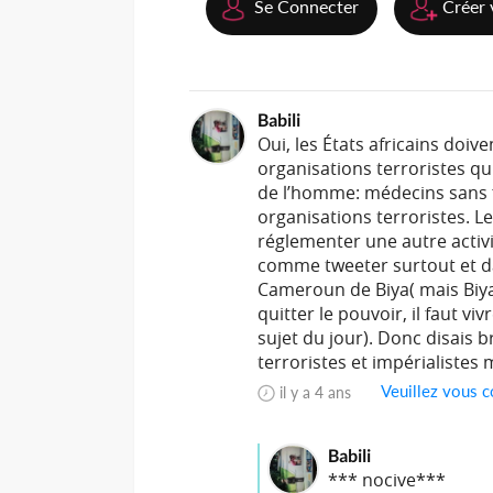
Se Connecter
Créer 
Babili
Oui, les États africains doiv
organisations terroristes q
de l’homme: médecins sans f
organisations terroristes. L
réglementer une autre activi
comme tweeter surtout et d
Cameroun de Biya( mais Biya 
quitter le pouvoir, il faut vi
sujet du jour). Donc disais b
terroristes et impérialistes 
Veuillez vous c
il y a 4 ans
Babili
*** nocive***