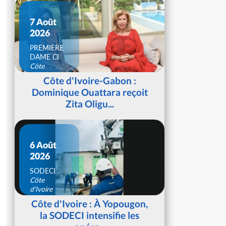
7 Août
2026
PREMIERE
DAME CI
Côte
d'Ivoire
Côte d'Ivoire-Gabon :
Dominique Ouattara reçoit
Zita Oligu...
6 Août
2026
SODECI
Côte
d'Ivoire
Côte d'Ivoire : À Yopougon,
la SODECI intensifie les