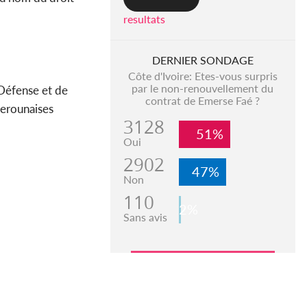
resultats
DERNIER SONDAGE
Côte d'Ivoire: Etes-vous surpris
par le non-renouvellement du
 Défense et de
contrat de Emerse Faé ?
merounaises
3128
51%
Oui
2902
47%
Non
110
2%
Sans avis