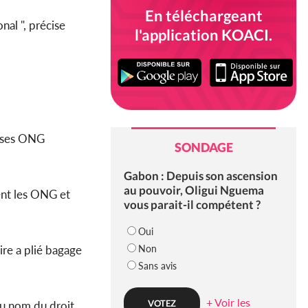
En téléchargeant
nal ", précise
l'application KOACI.
euses ONG
SONDAGE
Gabon : Depuis son ascension
au pouvoir, Oligui Nguema
nt les ONG et
vous parait-il compétent ?
Oui
Non
re a plié bagage
Sans avis
+ Voir les
au nom du droit