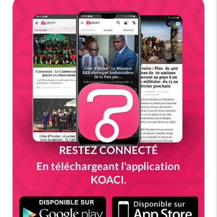
RESTEZ CONNECTÉ
En téléchargeant l'application
KOACI.