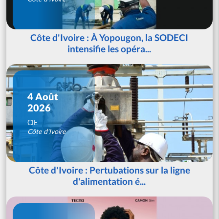
Côte d'Ivoire : À Yopougon, la SODECI
intensifie les opéra...
4 Août
2026
CIE
Côte d'Ivoire
Côte d'Ivoire : Pertubations sur la ligne
d'alimentation é...