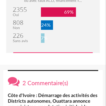
ou avec faux ACD, financement «...
2355
69%
Oui
808
24%
Non
226
7%
Sans avis
2 Commentaire(s)
Côte d'Ivoire : Démarrage des activités des
Districts autonomes, Ouattara annonce