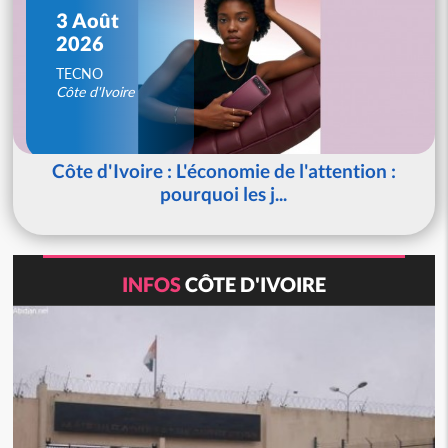
3 Août
2026
TECNO
Côte d'Ivoire
Côte d'Ivoire : L'économie de l'attention :
pourquoi les j...
INFOS
CÔTE D'IVOIRE