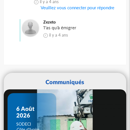
il y a 4 ans
Veuillez vous connecter pour répondre
Zezeto
T'as qu'à émigrer
il y a 4 ans
Communiqués
6 Août
2026
SODECI
Côte d'Ivoire