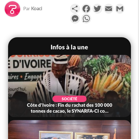
Partager
Facebook
Twitter
Email
Gmail
Par
Koaci
Messenger
WhatsApp
Infos à la une
SOCIÉTÉ
Côte d'Ivoire : Fin du rachat des 100 000
tonnes de cacao, le SYNARFA-CI co...