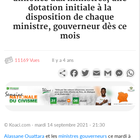
dotation initiale à la
disposition de chaque
ministre, gouverneur dès ce
mois
11169 Vues
Il y a 4 ans
Partager
Facebook
Twitter
Email
Gmail
Messen
W
© Koaci.com - mardi 14 septembre 2021 - 21:30
Alassane Ouattara
et les
ministres
gouverneurs
ce mardi à