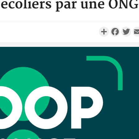
écoliers par une ONG
Partager
Faceboo
Twi
Côte d'I
personnes 
Côte d'Ivo
son coll
million