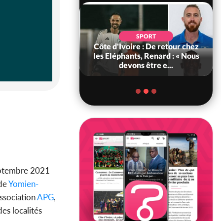
POLITIQUE
d'Ivoire : 66e
SPORT
versaire de
Côte d'Ivoire : De retour chez
ance, les Forces de
les Eléphants, Renard : « Nous
fense e...
devons être e...
septembre 2021
de
Yomien-
ssociation
APG
,
des localités