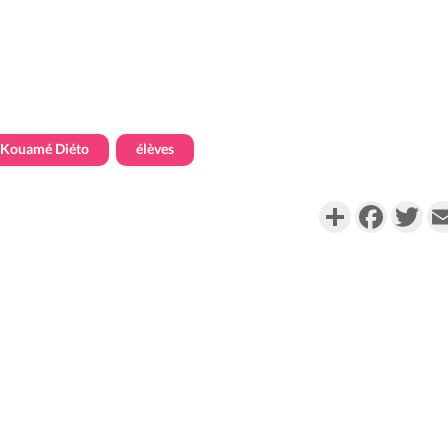
Kouamé Diéto
élèves
Partager
Faceboo
Twi