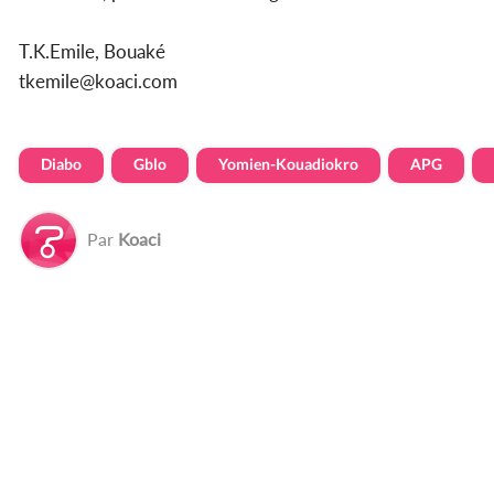
T.K.Emile, Bouaké
tkemile@koaci.com
Diabo
Gblo
Yomien-Kouadiokro
APG
Par
Koaci