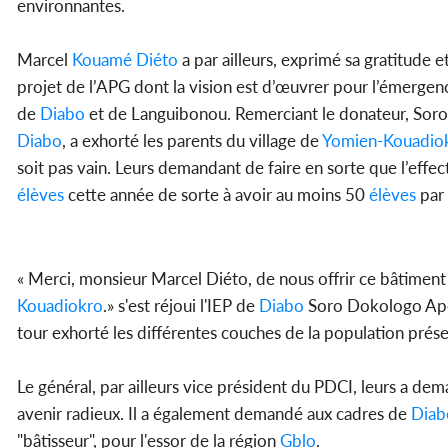
environnantes.
Marcel
Kouamé Diéto
a par ailleurs, exprimé sa gratitude e
projet de l’APG dont la vision est d’œuvrer pour l’émerge
de
Diabo
et de Languibonou. Remerciant le donateur, Soro 
Diabo
, a exhorté les parents du village de
Yomien-Kouadio
soit pas vain. Leurs demandant de faire en sorte que l’effec
élèves
cette année de sorte à avoir au moins 50
élèves
par 
« Merci, monsieur Marcel Diéto, de nous offrir ce bâtiment 
Kouadiokro
.» s'est réjoui l'IEP de
Diabo
Soro Dokologo Apol
tour exhorté les différentes couches de la population présent
Le général, par ailleurs vice président du PDCI, leurs a dema
avenir radieux. Il a également demandé aux cadres de
Diab
"bâtisseur", pour l'essor de la région
Gblo
.