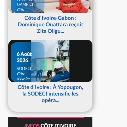
DAME CI
Côte
d'Ivoire
Côte d'Ivoire-Gabon :
Dominique Ouattara reçoit
Zita Oligu...
6 Août
2026
SODECI
Côte
d'Ivoire
Côte d'Ivoire : À Yopougon,
la SODECI intensifie les
opéra...
INFOS
CÔTE D'IVOIRE