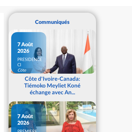
Communiqués
7 Août
2026
PRESIDENCE
CI
Côte
d'Ivoire
Côte d'Ivoire-Canada:
Tiémoko Meyliet Koné
échange avec An...
7 Août
2026
PREMIERE