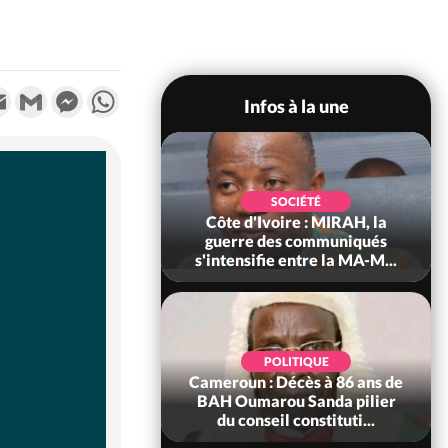
k
tter
Email
Gmail
Messenger
WhatsApp
Infos à la une
SOCIÉTÉ
SOCIÉTÉ
voire : Man, deux
Côte d'Ivoire : MIRAH, la
périssent dans un
guerre des communiqués
incendie
s'intensifie entre la MA-M...
SOCIÉTÉ
POLITIQUE
ire : Daloa, il tue
Cameroun : Décès à 86 ans de
ègue et cache 38
BAH Oumarou Sanda pilier
s dans une fo...
du conseil constituti...