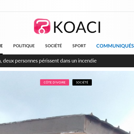
COMMUNIQUÉS
UE
POLITIQUE
SOCIÉTÉ
SPORT
leu, la célébration de la fête nationale transformée en vaste 
ngereux
CÔTE D'IVOIRE
SOCIÉTÉ