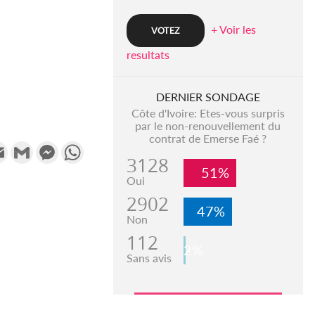
+ Voir les
resultats
DERNIER SONDAGE
Côte d'Ivoire: Etes-vous surpris
par le non-renouvellement du
contrat de Emerse Faé ?
k
tter
Email
Gmail
Messenger
WhatsApp
3128
51%
Oui
2902
47%
Non
112
2%
Sans avis