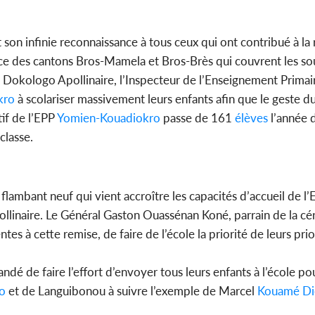
t son infinie reconnaissance à tous ceux qui ont contribué à la 
nce des cantons Bros-Mamela et Bros-Brès qui couvrent les so
Dokologo Apollinaire, l’Inspecteur de l’Enseignement Primair
kro
à scolariser massivement leurs enfants afin que le geste d
tif de l’EPP
Yomien-Kouadiokro
passe de 161
élèves
l’année 
classe.
flambant neuf qui vient accroître les capacités d’accueil de l
linaire. Le Général Gaston Ouassénan Koné, parrain de la cé
es à cette remise, de faire de l’école la priorité de leurs prio
ndé de faire l’effort d’envoyer tous leurs enfants à l’école po
o
et de Languibonou à suivre l’exemple de Marcel
Kouamé Di