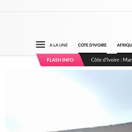
A LA UNE
COTE D'IVOIRE
AFRIQ
Côte d'Ivoire : Séi
FLASH INFO
dépigmentants da