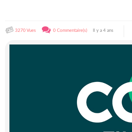
3270 Vues
0 Commentaire(s)
Il y a 4 ans