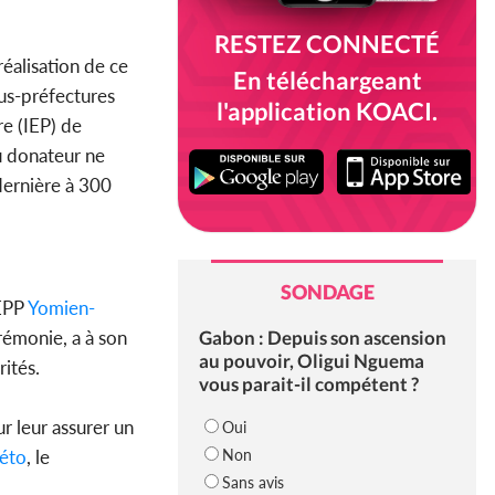
RESTEZ CONNECTÉ
réalisation de ce
En téléchargeant
us-préfectures
l'application KOACI.
e (IEP) de
u donateur ne
dernière à 300
SONDAGE
’EPP
Yomien-
Gabon : Depuis son ascension
rémonie, a à son
au pouvoir, Oligui Nguema
rités.
vous parait-il compétent ?
ur leur assurer un
Oui
Non
éto
, le
Sans avis