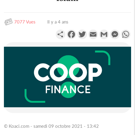
7077 Vues
Il y a 4 ans
Partager
Facebook
Twitter
Email
Gmail
Messen
W
© Koaci.com - samedi 09 octobre 2021 - 13:42