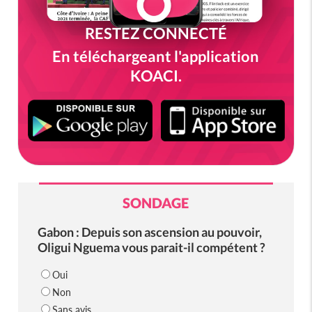
RESTEZ CONNECTÉ
En téléchargeant l'application
KOACI.
SONDAGE
Gabon : Depuis son ascension au pouvoir,
Oligui Nguema vous parait-il compétent ?
Oui
Non
Sans avis