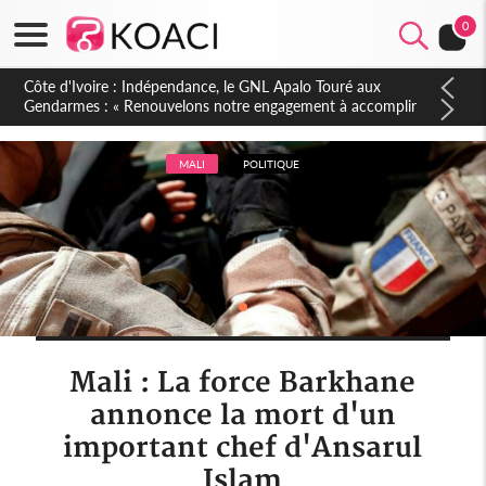
0
Sierra Leone : Un projet de réforme constitutionnelle en
gestation, points clés des amendements, un exclu d'avance
MALI
POLITIQUE
Mali : La force Barkhane
annonce la mort d'un
important chef d'Ansarul
Islam