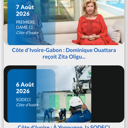
7 Août
2026
PREMIERE
DAME CI
Côte d'Ivoire
Côte d'Ivoire-Gabon : Dominique Ouattara
reçoit Zita Oligu...
6 Août
2026
SODECI
Côte d'Ivoire
Côte d'Ivoire : À Yopougon, la SODECI