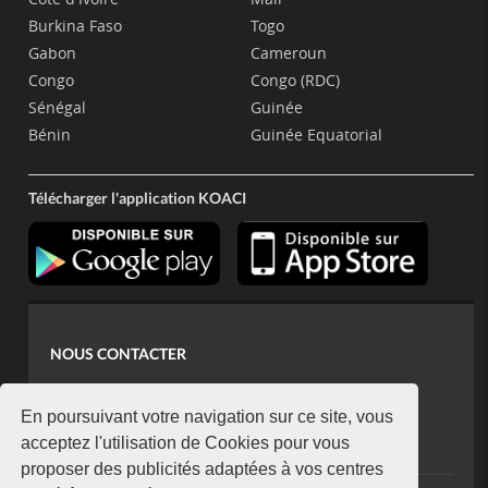
Burkina Faso
Togo
Gabon
Cameroun
Congo
Congo (RDC)
Sénégal
Guinée
Bénin
Guinée Equatorial
Télécharger l'application KOACI
NOUS CONTACTER
contact@koaci.com
koaci@yahoo.fr
En poursuivant votre navigation sur ce site, vous
+225 07 08 85 52 93
acceptez l'utilisation de Cookies pour vous
proposer des publicités adaptées à vos centres