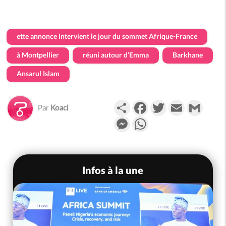
ette annonce intervient le jour du sommet Afrique-France
à Montpellier
réuni autour d’Emma
Barkhane
Ansarul Islam
Partager
Facebook
Twitter
Email
Gmail
Par
Koaci
Messenger
WhatsApp
Infos à la une