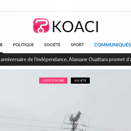
COMMUNIQUÉS
UE
POLITIQUE
SOCIÉTÉ
SPORT
bidjan, Amadou Oury Bah admire le modèle ivoirien et veut s'e
 la Guinée
CÔTE D'IVOIRE
SOCIÉTÉ