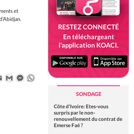
ements et
 d'Abidjan.
RESTEZ CONNECTÉ
En téléchargeant
l'application KOACI.
k
tter
Email
Gmail
Messenger
WhatsApp
SONDAGE
Côte d'Ivoire: Etes-vous
surpris par le non-
renouvellement du contrat de
Emerse Faé ?