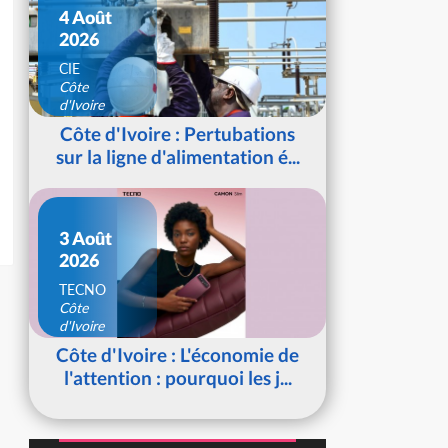
4 Août
2026
CIE
Côte
d'Ivoire
Côte d'Ivoire : Pertubations
sur la ligne d'alimentation é...
3 Août
2026
TECNO
Côte
d'Ivoire
Côte d'Ivoire : L'économie de
l'attention : pourquoi les j...