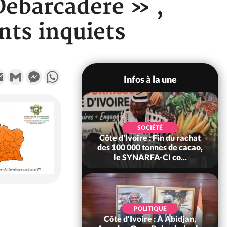
Debarcadère » ,
ents inquiets
k
tter
Email
Gmail
Messenger
WhatsApp
Infos à la une
POLITIQUE
SOCIÉTÉ
re : Fête nationale,
Côte d'Ivoire : Fin du rachat
Ouattara accorde
des 100 000 tonnes de cacao,
âce à 4 661...
le SYNARFA-CI co...
POLITIQUE
d'Ivoire : 66è
POLITIQUE
versaire de
Côte d'Ivoire : À Abidjan,