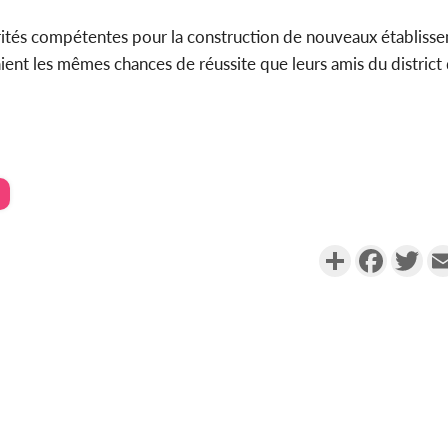
torités compétentes pour la construction de nouveaux établiss
s aient les mêmes chances de réussite que leurs amis du district
Partager
Faceboo
Twi