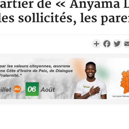
uartier de « Anyama 
s sollicités, les par
Partager
Faceboo
Twi
Côte d'Ivoi
Alassane 
la gr
Côte 
anni