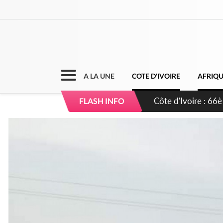
A LA UNE
COTE D'IVOIRE
AFRIQ
Côte d'Ivoire : À A
FLASH INFO
développement de