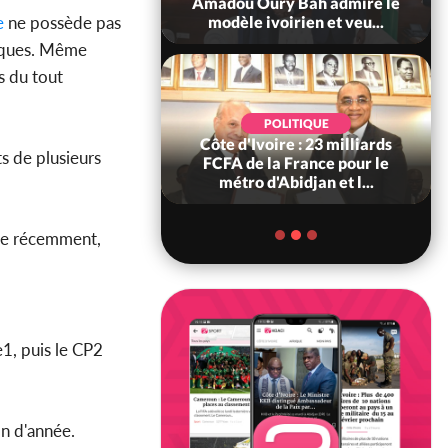
ndance, Alassane
Amadou Oury Bah admire le
e
ne possède pas
ara prome...
modèle ivoirien et veu...
ques. Même
s du tout
POLITIQUE
POLITIQUE
re : Décrispation ?
Côte d'Ivoire : 23 milliards
s de plusieurs
ou Traoré ex
FCFA de la France pour le
 de Soro a recou...
métro d'Abidjan et l...
éée récemment,
1, puis le CP2
fin d'année.