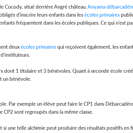
l'indépe
e Cocody, situé derrière Angré château.
Anyama débarcadèr
Ouatt
bligés d'inscrire leurs enfants dans les
écoles primaires
publi
 enfants fréquentent dans les écoles publiques. Ce qui n'est pa
Côte d'Ivoi
ent deux
écoles primaires
qui reçoivent également, les enfant
Mamad
conseiller
d'instituteurs.
s dont 1 titulaire et 3 bénévoles. Quant à seconde école cr
et un bénévole.
le. Par exemple un élève peut faire le CP1 dans Débarcadère
de CP2 sont regroupés dans la même classe.
t si une telle alchimie peut produire des résultats positifs en 