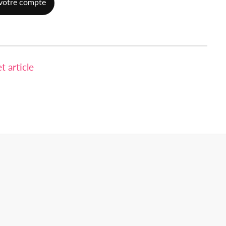
votre compte
 article