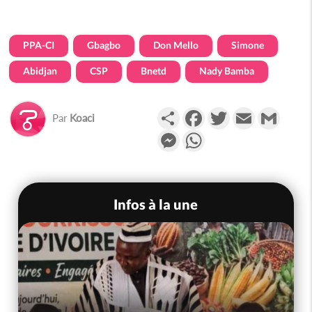
PPA-CI
Gbagbo
Don Mello
Simone
Abidjan
CSP
Bnetd
Nady Bamba
Partager
Facebook
Twitter
Email
Gmail
Par
Koaci
Messenger
WhatsApp
Infos à la une