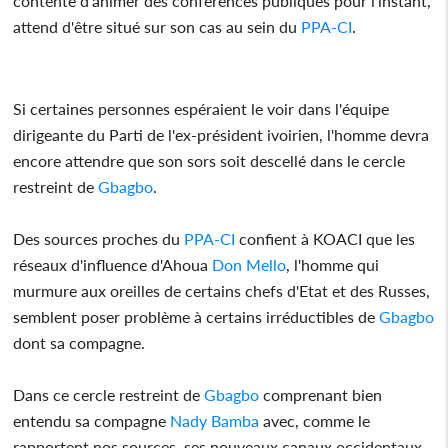
contente d'animer des conférences publiques pour l'instant,
attend d'être situé sur son cas au sein du
PPA-CI
.
Si certaines personnes espéraient le voir dans l'équipe
dirigeante du Parti de l'ex-président ivoirien, l'homme devra
encore attendre que son sors soit descellé dans le cercle
restreint de
Gbagbo
.
Des sources proches du
PPA-CI
confient à KOACI que les
réseaux d'influence d'Ahoua
Don Mello
, l'homme qui
murmure aux oreilles de certains chefs d'Etat et des Russes,
semblent poser problème à certains irréductibles de
Gbagbo
dont sa compagne.
Dans ce cercle restreint de
Gbagbo
comprenant bien
entendu sa compagne
Nady Bamba
avec, comme le
rapportent nos sources, ses nouveaux canaux occidentaux,