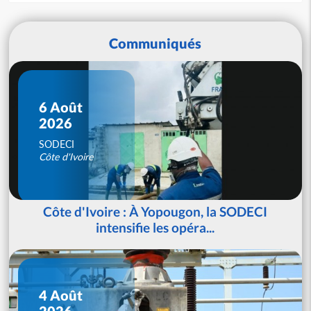
Communiqués
6 Août
2026
SODECI
Côte d'Ivoire
Côte d'Ivoire : À Yopougon, la SODECI
intensifie les opéra...
4 Août
2026