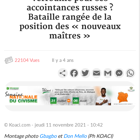
accointances russes ?
Bataille rangée de la
position des « nouveaux
maîtres »
22104 Vues
Il y a 4 ans
Partager
Facebook
Twitter
Email
Gmail
Messen
W
© Koaci.com - jeudi 11 novembre 2021 - 10:42
Montage photo
Gbagbo
et
Don Mello
(Ph KOACI)