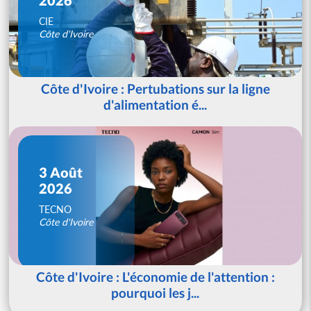
CIE
Côte d'Ivoire
Côte d'Ivoire : Pertubations sur la ligne
d'alimentation é...
3 Août
2026
TECNO
Côte d'Ivoire
Côte d'Ivoire : L'économie de l'attention :
pourquoi les j...