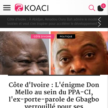
0
Côte d'Ivoire : À Abidjan, Amadou Oury Bah admire le modèle
ivoirien et veut s'en inspirer pour accélérer le développement
de la Guinée
CÔTE D'IVOIRE
POLITIQUE
Côte d'Ivoire : L'énigme Don
Mello au sein du PPA-CI,
l'ex-porte-parole de Gbagbo
verrouillé pour ses